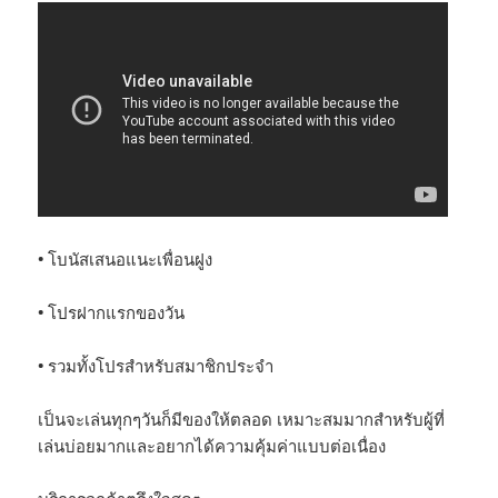
• โบนัสเสนอแนะเพื่อนฝูง
• โปรฝากแรกของวัน
• รวมทั้งโปรสำหรับสมาชิกประจำ
เป็นจะเล่นทุกๆวันก็มีของให้ตลอด เหมาะสมมากสำหรับผู้ที่
เล่นบ่อยมากและอยากได้ความคุ้มค่าแบบต่อเนื่อง