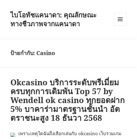
ไบโอทัชแคนาดา: คุณลักษณะ
ทางชีวภาพจากแคนาดา
เมนู
และวิด
เจ็ต
ป้ายกำกับ:
Casino
Okcasino บริการระดับพรีเมี่ยม
ครบทุกการเดิมพัน Top 57 by
Wendell ok casino ทุกยอดฝาก
5% บาคาร่ามาตรฐานชั้นนำ อัต
ตราชนะสูง 18 ธันวา 2568
เพราะเหตุใดฉันถึงเลือกเล่นกับ okcasino เว็บรวมเกม