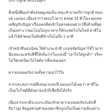
บริการลูกค้าตรึงใจสุดๆ
สิ่งหนึ่งที่ผมจำต้องขอดูเลยเป็น คณะทำงานบริการลูกค้าของ
ok casino เนื่องจากว่าตอบไวมาก ตลอด 24 ชั่วโมง ผมเคย
เผชิญกับปัญหาเรื่องเครดิตเข้าไม่ตรงตอนฝาก (ซึ่งท้ายที่สุด
เป็นเพราะว่าผมโอนไม่ถูกเวลา) ก็ทักแชทไปในไลน์ คาสิโน
แล้วได้คำตอบในทันทีข้างในไม่ถึง 1 นาที
เจ้าหน้าที่นอบน้อม ให้คำแนะนำดี แถมขจัดปัญหาได้ไวมาก
นี่แหละนะครับที่ชี้ให้เห็นว่าเว็บแห่งนี้ “เอาใจใส่ลูกค้า” จริงๆ
ไม่ใช่แค่เปิดเว็บไซต์มาเพื่อเล่นเฉยๆ
ความปลอดภัยรวมทั้งความน่าไว้ใจ
จากประสบการณ์ที่เล่นมาแทบปี ผมบอกได้เลยว่า คาสิโน
เป็นเว็บไซต์ที่มั่นอาจแล้วก็เชื่อถือได้จริง
เนื่องจากเขามีระบบระเบียบรักษาความปลอดภัยระดับที่
ถือว่าสูง ข้อมูลส่วนตัวของสมาชิกถูกเก็บเป็นความลับอย่าง