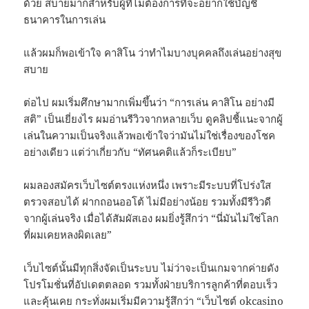
ด้วย สบายมากสำหรับผู้ที่ไม่ต้องการที่จะอยากใช้บัญชี
ธนาคารในการเล่น
แล้วผมก็พอเข้าใจ คาสิโน ว่าทำไมบางบุคคลถึงเล่นอย่างสุข
สบาย
ต่อไป ผมเริ่มศึกษามากเพิ่มขึ้นว่า “การเล่น คาสิโน อย่างมี
สติ” เป็นเยี่ยงไร ผมอ่านรีวิวจากหลายเว็บ ดูคลิปชี้แนะจากผู้
เล่นในความเป็นจริงแล้วพอเข้าใจว่ามันไม่ใช่เรื่องของโชค
อย่างเดียว แต่ว่าเกี่ยวกับ “ทัศนคติแล้วก็ระเบียบ”
ผมลองสมัครเว็บไซต์ตรงแห่งหนึ่ง เพราะมีระบบที่โปร่งใส
ตรวจสอบได้ ฝากถอนออโต้ ไม่มีอย่างน้อย รวมทั้งมีรีวิวดี
จากผู้เล่นจริง เมื่อได้สัมผัสเอง ผมยิ่งรู้สึกว่า “นี่มันไม่ใช่โลก
ที่ผมเคยหลงผิดเลย”
เว็บไซต์นั้นมีทุกสิ่งจัดเป็นระบบ ไม่ว่าจะเป็นเกมจากค่ายดัง
โปรโมชั่นที่อัปเดตตลอด รวมทั้งฝ่ายบริการลูกค้าที่ตอบเร็ว
และคุ้นเคย กระทั่งผมเริ่มมีความรู้สึกว่า “เว็บไซต์ okcasino