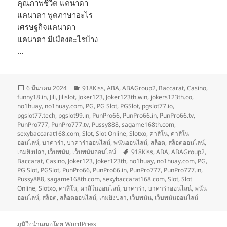
คุณภาพชีวิต แคนาดา
แคนาดา พูดภาษาอะไร
เศรษฐกิจแคนาดา
แคนาดา มีเมืองอะไรบ้าง
…
เขียน
หมวด
6 มีนาคม 2024
918Kiss
,
ABA
,
ABAGroup2
,
Baccarat
,
Casino
,
เมื่อ
หมู่
funny18.in
,
Jili
,
Jilislot
,
Joker123
,
Joker123th.win
,
jokers123th.co
,
no1huay
,
no1huay.com
,
PG
,
PG Slot
,
PGSlot
,
pgslot77.io
,
pgslot77.tech
,
pgslot99.in
,
PunPro66
,
PunPro66.in
,
PunPro66.tv
,
PunPro777
,
PunPro777.tv
,
Pussy888
,
sagame168th.com
,
sexybaccarat168.com
,
Slot
,
Slot Online
,
Slotxo
,
คาสิโน
,
คาสิโน
ออนไลน์
,
บาคาร่า
,
บาคาร่าออนไลน์
,
พนันออนไลน์
,
สล็อต
,
สล็อตออนไลน์
,
ป้าย
เกมยิงปลา
,
เว็บพนัน
,
เว็บพนันออนไลน์
918Kiss
,
ABA
,
ABAGroup2
,
กำกับ
Baccarat
,
Casino
,
Joker123
,
Joker123th
,
no1huay
,
no1huay.com
,
PG
,
PG Slot
,
PGSlot
,
PunPro66
,
PunPro66.in
,
PunPro777
,
PunPro777.in
,
Pussy888
,
sagame168th.com
,
sexybaccarat168.com
,
Slot
,
Slot
Online
,
Slotxo
,
คาสิโน
,
คาสิโนออนไลน์
,
บาคาร่า
,
บาคาร่าออนไลน์
,
พนัน
ออนไลน์
,
สล็อต
,
สล็อตออนไลน์
,
เกมยิงปลา
,
เว็บพนัน
,
เว็บพนันออนไลน์
ภูมิใจนำเสนอโดย WordPress