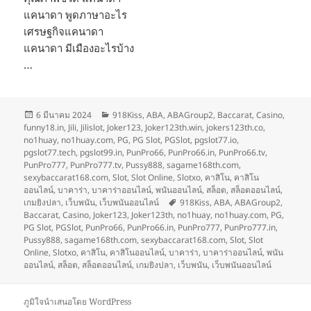
แคนาดา พูดภาษาอะไร
เศรษฐกิจแคนาดา
แคนาดา มีเมืองอะไรบ้าง
…
เขียน
หมวด
6 มีนาคม 2024
918Kiss
,
ABA
,
ABAGroup2
,
Baccarat
,
Casino
,
เมื่อ
หมู่
funny18.in
,
Jili
,
Jilislot
,
Joker123
,
Joker123th.win
,
jokers123th.co
,
no1huay
,
no1huay.com
,
PG
,
PG Slot
,
PGSlot
,
pgslot77.io
,
pgslot77.tech
,
pgslot99.in
,
PunPro66
,
PunPro66.in
,
PunPro66.tv
,
PunPro777
,
PunPro777.tv
,
Pussy888
,
sagame168th.com
,
sexybaccarat168.com
,
Slot
,
Slot Online
,
Slotxo
,
คาสิโน
,
คาสิโน
ออนไลน์
,
บาคาร่า
,
บาคาร่าออนไลน์
,
พนันออนไลน์
,
สล็อต
,
สล็อตออนไลน์
,
ป้าย
เกมยิงปลา
,
เว็บพนัน
,
เว็บพนันออนไลน์
918Kiss
,
ABA
,
ABAGroup2
,
กำกับ
Baccarat
,
Casino
,
Joker123
,
Joker123th
,
no1huay
,
no1huay.com
,
PG
,
PG Slot
,
PGSlot
,
PunPro66
,
PunPro66.in
,
PunPro777
,
PunPro777.in
,
Pussy888
,
sagame168th.com
,
sexybaccarat168.com
,
Slot
,
Slot
Online
,
Slotxo
,
คาสิโน
,
คาสิโนออนไลน์
,
บาคาร่า
,
บาคาร่าออนไลน์
,
พนัน
ออนไลน์
,
สล็อต
,
สล็อตออนไลน์
,
เกมยิงปลา
,
เว็บพนัน
,
เว็บพนันออนไลน์
ภูมิใจนำเสนอโดย WordPress