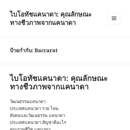
ไบโอทัชแคนาดา: คุณลักษณะ
ทางชีวภาพจากแคนาดา
เมนู
และวิด
เจ็ต
ป้ายกำกับ:
Baccarat
ไบโอทัชแคนาดา: คุณลักษณะ
ทางชีวภาพจากแคนาดา
วัฒนธรรมแคนาดา
ประเทศแคนาดา รวย ไหม
สังคมและวัฒนธรรม แคนาดา
ประเทศแคนาดา สัญชาติอะไร
คุณภาพชีวิต แคนาดา