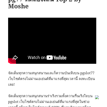
Moshe
จัดเต็มทุกความสนุกสนานและก็ความบันเทิงบน pgslot77
เว็บไซต์ตรงไม่ผ่านเอเย่นต์ที่มาแรงที่สุดเวลานี้ ลงทะเบียน
เลย!
จัดเต็มทุกความสนุกสนานร่าเริงรวมทั้งความรื่นเริงใจบน
pgslot เว็บไซต์ตรงไม่ผ่านเอเย่นต์ที่มาแรงที่สุดในช่วง