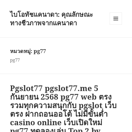
ไบโอทัชแคนาดา: คุณลักษณะ
ทางชีวภาพจากแคนาดา
เมนู
และวิด
เจ็ต
หมวดหมู่:
pg77
pg77
Pgslot77 pgslot77.me 5
กันยายน 2568 pg77 web ตรง
รวมทุกความสนุกกับ pgslot เว็บ
ตรง ฝากถอนออโต้ ไม่มีขั้นต่ำ
casino online เว็บเปิดใหม่
pg77 ทดลองเล่น Top 2 by