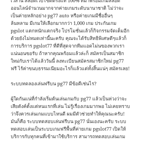
เวลานี้ สล็อตเว็บไซต์ตรงแท้ 100% ที่มาพร้อมเกมสล็อต
ออนไลน์จำนวนมากจากค่ายเกมระดับนานาชาติ ไม่ว่าจะ
เป็นค่ายหลักอย่าง pg77 auto หรือค่ายเกมมีชื่ออื่นๆ
ล้นหลาม มีเกมให้เลือกมากกว่า 1,000 เกม ประกันเกม
pgslot แตกหนักแตกจริง โปรโมชั่นแล้วก็กิจกรรมจัดเต็มอีก
ด้วยยังไม่หมดเท่านี้นะครับ คุณจะได้รับสิทธิพิเศษดีๆแล้วก็
การบริการ pgslot77 ที่ดีที่สุดจากทีมแอดไม่นของพวกเรา
แน่นอนขอรับ ถ้าหากคุณพร้อมแล้วล่ะก็ สมัครเป็นสมาชิก
ใหม่กับเราได้แล้ววันนี้ ลงทะเบียนสมัครสมาชิกใหม่ pg77
ฟรี ไร้ค่าขนบธรรมเนียมอะไรก็แล้วแต่ทั้งสิ้นแน่ๆ สมัครเลย!
ระบบทดลองเล่นฟรีบน pg77 มีข้อดีเช่นไร?
ผู้ใดกันแน่ที่กำลังเริ่มต้นเล่นเกมกับ pg77 แล้วเป็นห่วงว่าจะ
เสียตังค์ตั้งแต่หนแรกที่เล่น ไม่รู้เรื่องเกมมากพอ ไม่เคยทราบ
ว่าจึงควรเล่นเกมแบบไหนดี ผมมีตัวช่วยทำให้คุณนะครับ!
มันก็คือ ระบบทดสอบเล่นฟรีบน pg77 นั่นเองนะครับ ระบบ
ทดสอบเล่นเป็นระบบเกมฟรีพื้นที่ค่ายเกม pgslot77 เปิดให้
บริการกับทุกคนที่เข้ามาใช้บริการ สามารถทดสอบเล่นเกม