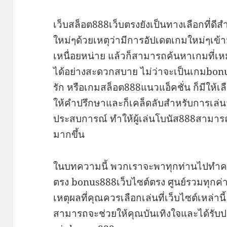
เว็บสล็อต888เว็บตรงยังเป็นทางเลือกที่ด
ใหม่ๆด้วยเหตุว่ามีการอัปเดตเกมใหม่ๆเข้
เหนื่อยหน่าย แล้วก็สามารถค้นหาเกมที่
ได้อย่างสะดวกสบาย ไม่ว่าจะเป็นเกมbon
รัก หรือเกมสล็อต888แนวแอ็คชั่น ก็มีให้เลื
ให้คำปรึกษาและก็เคล็ดลับสำหรับการเล่นจา
ประสบการณ์ ทำให้ผู้เล่นโบนัส888สามา
มากขึ้น
ในบทความนี้ พวกเราจะพาทุกท่านไปทำความ
ตรง bonus888เว็บไซต์ตรง ศูนย์รวมทุกค่า
เหตุผลที่คุณควรเลือกเล่นที่เว็บไซต์เหล่าน
สามารถจะช่วยให้คุณบันเทิงใจและได้รับปร