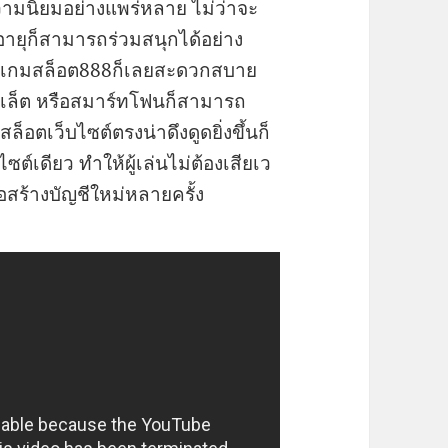
ความนิยมอย่างแพร่หลาย ไม่ว่าจะ
ูงอายุก็สามารถร่วมสนุกได้อย่าง
าถึงเกมสล็อต888ก็เลยสะดวกสบาย
็บเล็ต หรือสมาร์ทโฟนก็สามารถ
ล็อตเว็บไซต์ตรงน่าดึงดูดยิ่งขึ้นก็
์เดียว ทำให้ผู้เล่นไม่ต้องเสียเว
อสร้างบัญชีใหม่หลายครั้ง