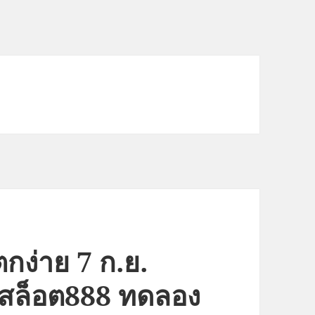
กง่าย 7 ก.ย.
 สล็อต888 ทดลอง