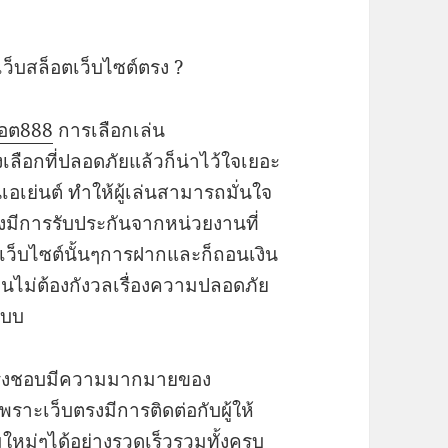
เว็บสล็อตเว็บไซต์ตรง ?
็อต888
การเลือกเล่น
ลือกที่ปลอดภัยแล้วก็น่าไว้ใจเยอะ
านเอเย่นต์ ทำให้ผู้เล่นสามารถมั่นใจ
งยังมีการรับประกันจากหน่วยงานที่
้กับเว็บไซต์นั้นๆการฝากและก็ถอนเงิน
เล่นไม่ต้องกังวลเรื่องความปลอดภัย
ะบบ
ตรงชอบมีความมากมายของ
ราะเว็บตรงมีการติดต่อกับผู้ให้
ม่ๆได้อย่างรวดเร็วรวมทั้งครบ