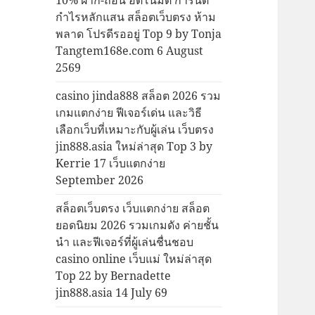
10% ฝาก-ถอน อัตโนมัติ การันตี
กำไรหลักแสน สล็อตเว็บตรง ห้าม
พลาด โปรดีรออยู่ Top 9 by Tonja
Tangtem168e.com 6 August
2569
casino jinda888 สล็อต 2026 รวม
เกมแตกง่าย ฟีเจอร์เด่น และวิธี
เลือกเว็บที่เหมาะกับผู้เล่น เว็บตรง
jin888.asia ใหม่ล่าสุด Top 3 by
Kerrie 17 เว็บแตกง่าย
September 2026
สล็อตเว็บตรง เว็บแตกง่าย สล็อต
ยอดนิยม 2026 รวมเกมดัง ค่ายชั้น
นำ และฟีเจอร์ที่ผู้เล่นชื่นชอบ
casino online เว็บแม่ ใหม่ล่าสุด
Top 22 by Bernadette
jin888.asia 14 July 69