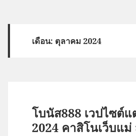
เดือน:
ตุลาคม 2024
โบนัส888 เวปไซต์แต
2024 คาสิโนเว็บแม่