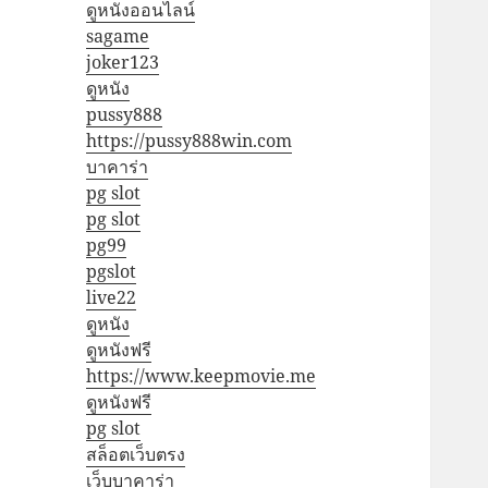
ดูหนังออนไลน์
sagame
joker123
ดูหนัง
pussy888
https://pussy888win.com
บาคาร่า
pg slot
pg slot
pg99
pgslot
live22
ดูหนัง
ดูหนังฟรี
https://www.keepmovie.me
ดูหนังฟรี
pg slot
สล็อตเว็บตรง
เว็บบาคาร่า