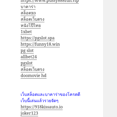
https://www.pussy888fun.vip
บาคาร่า
สล็อตxo
สล็อตเว็บตรง
หนังโป๊ไทย
1xbet
https://pgslot.spa
https://funny18.win
pg slot
allbet24
pgslot
สล็อตเว็บตรง
doomovie hd
เว็บสล็อตและบาคาร่าของโครตดี
เว็บนี้เล่นแล้วรวยจัดๆ
https://918kissauto.io
joker123