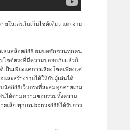
่ายในเล่นในเว็บไซต์เดียว แตกง่าย
เล่น
สล็อต888
ผมขอชักชวนทุกคน
บไซต์ตรงที่มีความปลอดภัยแล้วก็
ด้เป็นเพียงแค่การเสี่ยงโชคเพียงแค่
จและสร้างรายได้ให้กับผู้เล่นได้
บโบนัส888เว็บตรงที่สะสมทุกค่ายเกม
อกเล่นได้ตามความชอบรวมทั้งความ
ค่ายเล็ก ทุกเกมbonus888ได้รับการ