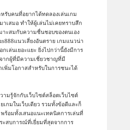
ีสำหรับคนที่อยากได้ทดลองเล่นเกม
ามาเสมอ ทำให้ผู้เล่นไม่เคยทราบสึก
เหมาะสมกับความชื่นชอบของตนเอง
us888แนวเสี่ยงอันตราย เกมแนวน่า
อกเล่นเยอะแยะ ยิ่งไปกว่านี้ยังมีการ
กผู้ที่มีความเชี่ยวชาญที่มี
รถเพิ่มโอกาสสำหรับในการชนะได้
รู้จักกับเว็บไซต์สล็อตเว็บไซต์
ยเกมในเว็บเดียว รวมทั้งข้อดีและก็
ี้ พร้อมทั้งเสนอแนะเทคนิคการเล่นที่
ะสบการณ์ที่เยี่ยมที่สุดจากการ