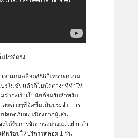
ว็บไซต์ตรง
นมาเล่นเกมสล็อต888ก็เพราะความ
โปรโมชั่นแล้วก็โบนัสต่างๆที่ทำให้
ไม่ว่าจะเป็นโบนัสต้อนรับสำหรับ
เศษต่างๆที่จัดขึ้นเป็นประจำ การ
ลอดภัยสูง เนื่องจากผู้เล่น
าจะได้รับการจัดการอย่างแม่นยำแล้ว
นที่พร้อมให้บริการตลอด 1 วัน