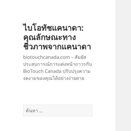
ไบโอทัชแคนาดา:
คุณลักษณะทาง
ชีวภาพจากแคนาดา
biotouchcanada.com – สัมผัส
ประสบการณ์การแต่งหน้าถาวรกับ
BioTouch Canada ปรับปรุงความ
งดงามของคุณได้อย่างง่ายดาย
ค้นหา
สำหรับ: