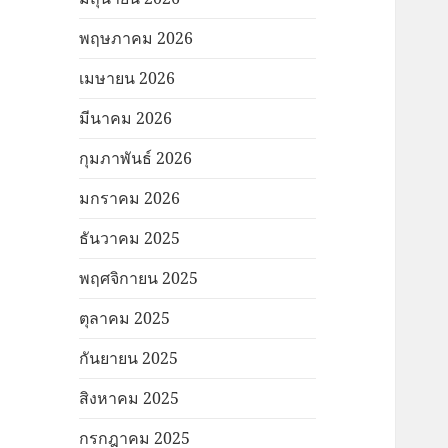
พฤษภาคม 2026
เมษายน 2026
มีนาคม 2026
กุมภาพันธ์ 2026
มกราคม 2026
ธันวาคม 2025
พฤศจิกายน 2025
ตุลาคม 2025
กันยายน 2025
สิงหาคม 2025
กรกฎาคม 2025