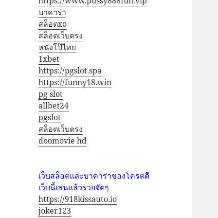
https://www.pussy888fun.vip
บาคาร่า
สล็อตxo
สล็อตเว็บตรง
หนังโป๊ไทย
1xbet
https://pgslot.spa
https://funny18.win
pg slot
allbet24
pgslot
สล็อตเว็บตรง
doomovie hd
เว็บสล็อตและบาคาร่าของโครตดี
เว็บนี้เล่นแล้วรวยจัดๆ
https://918kissauto.io
joker123