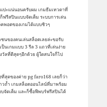
อาแปะแน่นอนครับผม เกมธีมเทวดาที่
็ฟรีสปินแบบจัดเต็ม ระบบการเล่น
แจ็คพอตของเกมได้แบบชิวๆ
หาชนของคนเล่นสล็อตเลยล่ะขอรับ
ป็นเกมแบบ 3 รีล 3 แถวที่เล่นง่าย
ัลที่ดีสุดๆอีกด้วย ผู้ใดสนใจก็ไป
งที่สุดของค่าย pg faro168 เลยก็ว่า
สาวถ้ำ เกมสล็อตออนไลน์ที่มาพร้อม
บจัดเต็ม และก็ซื้อฟีพบร์ฟรีสปินได้