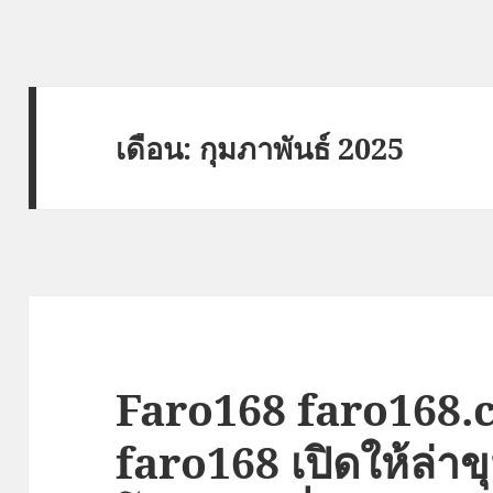
เดือน:
กุมภาพันธ์ 2025
Faro168 faro168.c
faro168 เปิดให้ล่าข