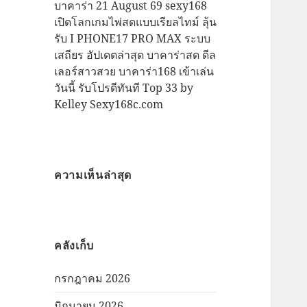
บาคาร่า 21 August 69 sexy168
เปิดโลกเกมไพ่สดแบบเรียลไทม์ ลุ้น
รับ I PHONE17 PRO MAX ระบบ
เสถียร อัปเดตล่าสุด บาคาร่าสด ดีล
เลอร์สาวสวย บาคาร่า168 เข้าเล่น
วันนี้ รับโปรดีทันที Top 33 by
Kelley Sexy168c.com
ความเห็นล่าสุด
คลังเก็บ
กรกฎาคม 2026
มิถุนายน 2026