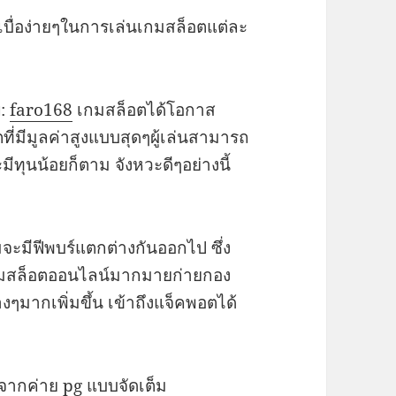
เบื่อง่ายๆในการเล่นเกมสล็อตแต่ละ
่:
faro168
เกมสล็อตได้โอกาส
ี่มีมูลค่าสูงแบบสุดๆผู้เล่นสามารถ
มีทุนน้อยก็ตาม จังหวะดีๆอย่างนี้
กมจะมีฟีพบร์แตกต่างกันออกไป ซึ่ง
เกมสล็อตออนไลน์มากมายก่ายกอง
ๆมากเพิ่มขึ้น เข้าถึงแจ็คพอตได้
ากค่าย pg แบบจัดเต็ม