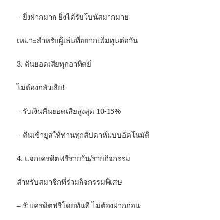
– ยิ่งฝากมาก ยิ่งได้รับโบนัสมากมาย
เหมาะสำหรับผู้เล่นที่อยากเพิ่มทุนต่อวัน
3. คืนยอดเสียทุกอาทิตย์
ไม่ต้องกลัวเสีย!
– รับเงินคืนยอดเสียสูงสุด 10-15%
– คืนเข้ายูสให้ท่านทุกสัปดาห์แบบอัตโนมัติ
4. แจกเครดิตฟรีรายวัน/รายกิจกรรม
สำหรับสมาชิกที่ร่วมกิจกรรมพิเศษ
– รับเครดิตฟรีโดยทันที ไม่ต้องฝากก่อน