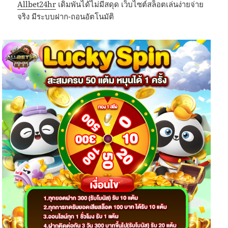
Allbet24hr
เดิมพันได้ไม่มีสดุด เว็บไซต์สล็อตเล่นง่ายจ่าย
จริง มีระบบฝาก-ถอนอัตโนมัติ