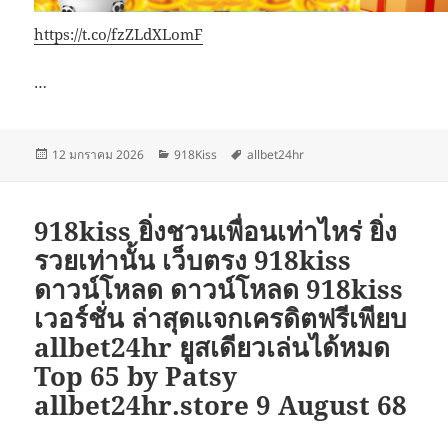
https://t.co/fzZLdXLomF
…
เขียน
หมวด
ป้าย
12 มกราคม 2026
918Kiss
allbet24hr
เมื่อ
หมู่
กำกับ
918kiss ยิ่งชวนเพื่อนเท่าไหร่ ยิ่ง
รวยเท่านั้น เว็บตรง 918kiss
ดาวน์โหลด ดาวน์โหลด 918kiss
เวอร์ชั่น ล่าสุดแจกเครดิตฟรีเพียบ
allbet24hr ยูสเดียวเล่นได้หมด
Top 65 by Patsy
allbet24hr.store 9 August 68