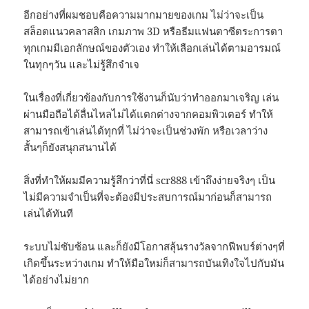
อีกอย่างที่ผมชอบคือความมากมายของเกม ไม่ว่าจะเป็น
สล็อตแนวคลาสสิก เกมภาพ 3D หรือธีมแฟนตาซีตระการตา
ทุกเกมมีเอกลักษณ์ของตัวเอง ทำให้เลือกเล่นได้ตามอารมณ์
ในทุกๆวัน และไม่รู้สึกจำเจ
ในเรื่องที่เกี่ยวข้องกับการใช้งานก็นับว่าทำออกมาเจริญ เล่น
ผ่านมือถือได้ลื่นไหลไม่ได้แตกต่างจากคอมพิวเตอร์ ทำให้
สามารถเข้าเล่นได้ทุกที่ ไม่ว่าจะเป็นช่วงพัก หรือเวลาว่าง
สั้นๆก็ยังสนุกสนานได้
สิ่งที่ทำให้ผมมีความรู้สึกว่าที่นี่ scr888 เข้าถึงง่ายจริงๆ เป็น
ไม่มีความจำเป็นที่จะต้องมีประสบการณ์มาก่อนก็สามารถ
เล่นได้ทันที
ระบบไม่ซับซ้อน และก็ยังมีโอกาสลุ้นรางวัลจากฟีพบร์ต่างๆที่
เกิดขึ้นระหว่างเกม ทำให้มือใหม่ก็สามารถบันเทิงใจไปกับมัน
ได้อย่างไม่ยาก