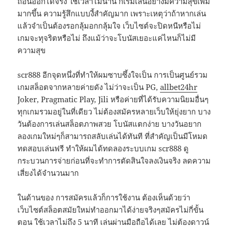
ถอนออกได้จริง ใช้เวลาไม่นาน ก็เริ่มเล่นอย่างมีความสุขเพิ่ม
มากขึ้น ความรู้สึกแบบงี้สำคัญมาก เพราะเหตุว่าถ้าหากเล่น
แล้วจำเป็นต้องรอกลุ้มอกกลุ้มใจ เว็บไซต์จะปิดหนีหรือไม่
เกมจะทุจริตหรือไม่ ถึงแม้ว่าจะโบนัสเยอะแค่ไหนก็ไม่มี
ความสุข
scr888 อีกจุดหนึ่งที่ทำให้ผมซาบซึ้งใจเป็น การเป็นศูนย์รวม
เกมสล็อตจากหลายค่ายดัง ไม่ว่าจะเป็น PG,
allbet24hr
Joker, Pragmatic Play, Jili หรือค่ายที่ได้รับความนิยมอื่นๆ
ทุกเกมรวมอยู่ในที่เดียว ไม่ต้องสมัครหลายเว็บให้ยุ่งยาก บาง
วันต้องการเล่นสล็อตภาพสวย โบนัสแตกง่าย บางวันอยาก
ลองเกมใหม่ๆก็สามารถสลับเล่นได้ทันที ที่สำคัญเป็นมีโหมด
ทดสอบเล่นฟรี ทำให้ผมได้ทดลองระบบเกม scr888 ดู
กระบวนการจ่ายก่อนที่จะทำการตัดสินใจลงเงินจริง ลดความ
เสี่ยงได้จำนวนมาก
ในด้านของ การสมัครแล้วก็การใช้งาน ต้องเห็นด้วยว่า
เว็บไซต์สล็อตสมัยใหม่ทำออกมาได้ง่ายจริงๆสมัครไม่กี่ขั้น
ตอน ใช้เวลาไม่ถึง 5 นาที เล่นผ่านมือถือได้เลย ไม่ต้องดาวน์