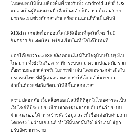
โหลดแอปให้สิ้นเปลืองพื้นที่ รองรับทั้ง Android แล้วก็ iOS
ผมเองเป็นผู้ที่เล่นผ่านมือถือเป็นหลัก ก็มีความคิดว่าสบาย
มาก จะเล่นช่วงพักกลางวัน หรือก่อนนอนก็ทำเป็นทันที
918kiss เกมส์สล็อตออนไลน์ที่ดีเยี่ยมที่สุดในไทย ไม่มี
อันตราย อัปเดตใหม่ พร้อมเริ่มบันเทิงใจได้ในทันที
บอกได้เลยว่า scr888 สล็อตออนไลน์ในปัจจุบันปรับปรุงไป
ไกลมาก ทั้งยังในเรื่องกราฟิก ระบบเกม ความปลอดภัย รวม
ทั้งความสะดวกสำหรับในการเข้าเล่น โดยเฉพาะอย่างยิ่งใน
ประเทศไทย ที่มีผู้เล่นเยอะมาก ทำให้เว็บแล้วก็ค่ายเกม
จำเป็นต้องแข่งกันพัฒนาให้ดีขึ้นตลอดเวลา
ความปลอดภัย เว็บสล็อตออนไลน์ที่ดีที่สุดในไทยควรจะเป็น
เว็บไซต์ที่มีระบบระเบียบมาตรฐานสากล เป็นต้นว่า ระบบ
ฝาก-ถอนออโต้ การเข้ารหัสข้อมูล และก็เชื่อมต่อกับค่ายเกม
โดยตรง ไม่ผ่านเอเย่นต์ ทำให้มั่นอกมั่นใจได้ว่าเกมไม่ถูก
ปรับอัตราการจ่าย