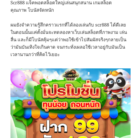
Scr888 แจ็คพอตสล็อตใหญ่เล่นสนุกสนาน เกมสล็อต
คุณภาพ โบนัสจัดหนัก
ผมยังจำความรู้สึกคราวแรกที่ได้ลองเล่นกับ scr888 ได้ดีเลย
ในตอนนั้นแค่ตั้งมั่นจะทดลองหาเว็บเล่นสล็อตที่ภาพงาม เล่น
ลื่น และก็มีโบนัสคุ้มๆแต่ว่าพอใช้เข้าไปสัมผัสจริงๆกลายเป็น
ว่ามันบันเทิงใจเกินคาด จนกระทั่งเผลอใช้เวลาอยู่กับมันเป็น
เวลานานกว่าที่คิดไว้เยอะ