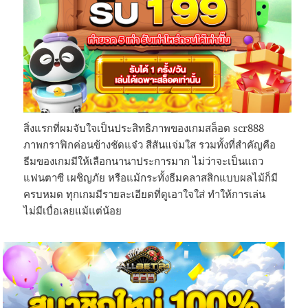
สิ่งแรกที่ผมจับใจเป็นประสิทธิภาพของเกมสล็อต scr888
ภาพกราฟิกค่อนข้างชัดแจ๋ว สีสันแจ่มใส รวมทั้งที่สำคัญคือ
ธีมของเกมมีให้เลือกนานาประการมาก ไม่ว่าจะเป็นแถว
แฟนตาซี เผชิญภัย หรือแม้กระทั้งธีมคลาสสิกแบบผลไม้ก็มี
ครบหมด ทุกเกมมีรายละเอียดที่ดูเอาใจใส่ ทำให้การเล่น
ไม่มีเบื่อเลยแม้แต่น้อย