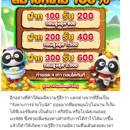
อีกอย่างที่ทำให้ผมมีความรู้สึกว่า แตกต่างจากที่อื่นเป็น
“จังหวะการจ่ายโบนัส” บ่อยมากที่ผมหมุนไปไม่นาน ก็เริ่ม
ได้ฟีเจอร์พิเศษ เป็นต้นว่า ฟรีสปิน หรือโบนัสเกมย่อย
scr888 ซึ่งช่วยเพิ่มช่องทางสำหรับการได้กำไรได้มากขึ้น
แล้วก็ทำให้เกิดความรู้สึกว่าเกมมีความตื่นเต้นตลอดเวลา