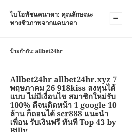
ไบโอทัชแคนาดา: คุณลักษณะ
ทางชีวภาพจากแคนาดา
เมนู
และวิด
เจ็ต
ป้ายกำกับ:
allbet24hr
Allbet24hr allbet24hr.xyz 7
พฤษภาคม 26 918kiss ลงทุนได้
แบบ ไม่มีเงื่อนไข สมาชิกใหม่รับ
100% ดีจนติดหน้า 1 google 10
ล้าน ก็ถอนได้ scr888 แนะนำ
เพื่อน รับเงินฟรี ทันที Top 43 by
Billy