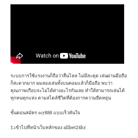
ระบบการใช้แรงงานก็ถือว่าลื่นไหล ไม่มีสะดุด เล่นผ่านมือถือ
ก็สะดวกมาก ผมลองเล่นทั้งบนคอมแล้วก็มือถือ พบว่า
คุณภาพเกือบจะไม่ได้ต่างอะไรกันเลย ทำให้สามารถเล่นได้
ทุกหนทุกแห่ง ตามสไตล์ชีวิตที่ต้องการความยืดหยุ่น
ขั้นตอนสมัคร scr888 แบบเร็วทันใจ
1.เข้าไปที่หน้าเว็บหลักของ allbet24hr