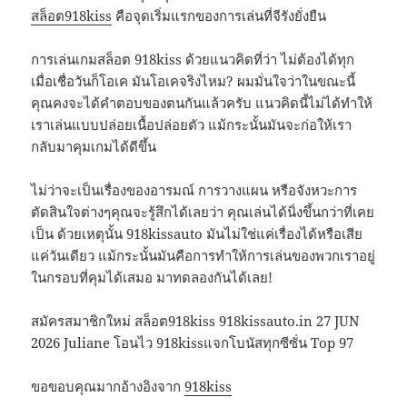
สล็อต918kiss
คือจุดเริ่มแรกของการเล่นที่จีรังยั่งยืน
การเล่นเกมสล็อต 918kiss ด้วยแนวคิดที่ว่า ไม่ต้องได้ทุก
เมื่อเชื่อวันก็โอเค มันโอเคจริงไหม? ผมมั่นใจว่าในขณะนี้
คุณคงจะได้คำตอบของตนกันแล้วครับ แนวคิดนี้ไม่ได้ทำให้
เราเล่นแบบปล่อยเนื้อปล่อยตัว แม้กระนั้นมันจะก่อให้เรา
กลับมาคุมเกมได้ดีขึ้น
ไม่ว่าจะเป็นเรื่องของอารมณ์ การวางแผน หรือจังหวะการ
ตัดสินใจต่างๆคุณจะรู้สึกได้เลยว่า คุณเล่นได้นิ่งขึ้นกว่าที่เคย
เป็น ด้วยเหตุนั้น 918kissauto มันไม่ใช่แค่เรื่องได้หรือเสีย
แค่วันเดียว แม้กระนั้นมันคือการทำให้การเล่นของพวกเราอยู่
ในกรอบที่คุมได้เสมอ มาทดลองกันได้เลย!
สมัครสมาชิกใหม่ สล็อต918kiss 918kissauto.in 27 JUN
2026 Juliane โอนไว 918kissแจกโบนัสทุกซีซั่น Top 97
ขอขอบคุณมากอ้างอิงจาก
918kiss