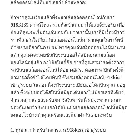
สล็อตออนไลน์ที่บอกเลยว่า ห้ามพลาด!
ถ้าหากคุณพร้อมแล้วที่จะมาเล่นสล็อตออนไลน์กับเรา
918KISS
ดาวน์โหลดรวมทั้งเข้าเกมมาได้เลยจ้ะขอรับ เมื่อ
ก่อนที่คุณจะเริ่มต้นเล่นเกมกับพวกเรานั้น เราก็มีเรื่องมีราว
ราวที่น่าสนใจเกี่ยวกับสล็อตออนไลน์มาฝากคุณในพาร์ทนี้
ด้วยเช่นเดียวกันครับผม หากคุณเล่นสล็อตออนไลน์มานาน
แล้ว คุณคงจะเคยชินกับระบบออโต้สปินบนเกมสล็อต
ออนไลน์อยู่แล้ว ออโต้สปินก็คือ การที่คุณสามารถตั้งค่ากา
รสปินบนสล็อตออนไลน์ได้อย่างอิสระ ต้องการสปินกี่ครั้งก็
สามารถตั้งค่าได้โดยทันที ซึ่งเกมสล็อตออนไลน์ 918kiss
เข้าสู่ระบบ ในตอนนี้จะมีระบบระเบียบออโต้สปินทุกเกมอยู่
แล้ว ซึ่งระบบออโต้สปินนั้นมีจุดเด่นมากไม่น้อยเลยทีเดียว
จำนวนมากเลยล่ะครับผม ซึ่งในพาร์ทนี้ ผมจะพาทุกคนมา
มองกันเลยว่า ระบบออโต้สปินบนเกมสล็อตออนไลน์นั้นมีจุด
เด่นอะไรบ้าง ถ้าคุณพร้อมและก็มาฝ่ากันเลยนะครับ
1. ทุ่นเวลาสำหรับในการเล่น 918kiss เข้าสู่ระบบ