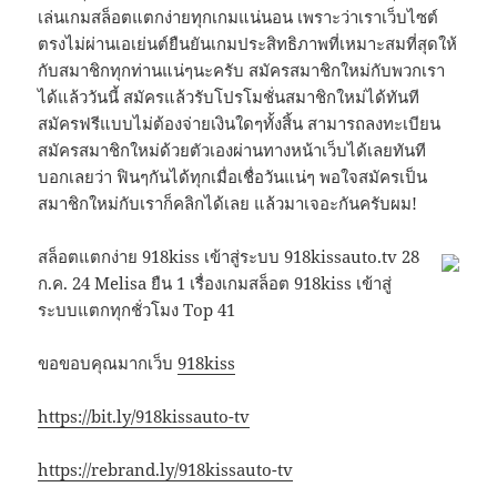
เล่นเกมสล็อตแตกง่ายทุกเกมแน่นอน เพราะว่าเราเว็บไซต์
ตรงไม่ผ่านเอเย่นต์ยืนยันเกมประสิทธิภาพที่เหมาะสมที่สุดให้
กับสมาชิกทุกท่านแน่ๆนะครับ สมัครสมาชิกใหม่กับพวกเรา
ได้แล้ววันนี้ สมัครแล้วรับโปรโมชั่นสมาชิกใหม่ได้ทันที
สมัครฟรีแบบไม่ต้องจ่ายเงินใดๆทั้งสิ้น สามารถลงทะเบียน
สมัครสมาชิกใหม่ด้วยตัวเองผ่านทางหน้าเว็บได้เลยทันที
บอกเลยว่า ฟินๆกันได้ทุกเมื่อเชื่อวันแน่ๆ พอใจสมัครเป็น
สมาชิกใหม่กับเราก็คลิกได้เลย แล้วมาเจอะกันครับผม!
สล็อตแตกง่าย 918kiss เข้าสู่ระบบ 918kissauto.tv 28
ก.ค. 24 Melisa ยืน 1 เรื่องเกมสล็อต 918kiss เข้าสู่
ระบบแตกทุกชั่วโมง Top 41
ขอขอบคุณมากเว็บ
918kiss
https://bit.ly/918kissauto-tv
https://rebrand.ly/918kissauto-tv