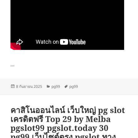
…
เขียน
หมวด
ป้าย
8 กันยายน 2025
pg99
pg99
เมื่อ
หมู่
กำกับ
คาสิโนออนไลน์ เว็บใหญ่ pg slot
เครดิตฟรี Top 29 by Melba
pgslot99 pgslot.today 30
pg99 เว็บไซต์ตรง pgslot ทาง