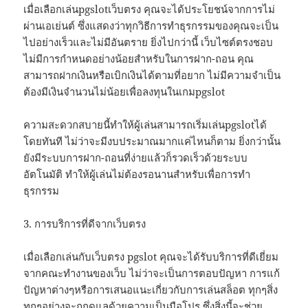
เมื่อเลือกเล่นpgslotเว็บตรง คุณจะได้ประโยชน์จากการไม่
ผ่านเอเย่นต์ ซึ่งแสดงว่าทุกวิธีการทำธุรกรรมของคุณจะเป็น
ไปอย่างเร็วและไม่มีอันตราย ยิ่งไปกว่านี้ เว็บไซต์ตรงชอบ
ไม่มีการกำหนดอย่างน้อยสำหรับในการฝาก-ถอน คุณ
สามารถฝากเงินหรือเบิกเงินได้ตามที่อยาก ไม่มีความจำเป็น
ต้องมีเงินจำนวนไม่น้อยเพื่อลงทุนในเกมpgslot
ความสะดวกสบายนี้ทำให้ผู้เล่นสามารถเริ่มเล่นpgslotได้
โดยทันที ไม่ว่าจะมีงบประมาณมากแค่ไหนก็ตาม ยิ่งกว่านั้น
ยังมีระบบการฝาก-ถอนที่ง่ายแล้วก็รวดเร็วด้วยระบบ
อัตโนมัติ ทำให้ผู้เล่นไม่ต้องรอนานสำหรับเพื่อการทำ
ธุรกรรม
3. การบริการที่ดีจากเว็บตรง
เมื่อเลือกเล่นกับเว็บตรง pgslot คุณจะได้รับบริการที่ดีเยี่ยม
จากคณะทำงานของเว็บ ไม่ว่าจะเป็นการตอบปัญหา การแก้
ปัญหาต่างๆหรือการเสนอแนะเกี่ยวกับการเล่นสล็อต ทุกๆสิ่ง
ทุกๆอย่างจะถูกดูแลด้วยความเป็นมือโปร ซึ่งสิ่งนี้จะช่วย