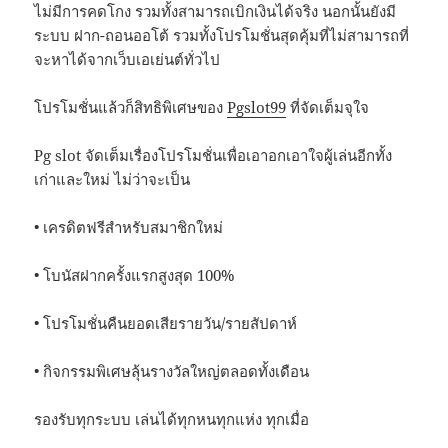
ไม่มีการคดโกง รวมทั้งสามารถเบิกเงินได้จริง นอกนั้นยังมี
ระบบ ฝาก-ถอนออโต้ รวมทั้งโปรโมชั่นสุดคุ้มที่ไม่สามารถที่
จะหาได้จากเว็บเอเย่นต์ทั่วไป
โปรโมชั่นแล้วก็สิทธิพิเศษของ
Pgslot99
ที่จัดเต็มจุใจ
Pg slot จัดเต็มเรื่องโปรโมชั่นเพื่อเอาอกเอาใจผู้เล่นอีกทั้ง
เก่าและใหม่ ไม่ว่าจะเป็น
• เครดิตฟรีสำหรับสมาชิกใหม่
• โบนัสฝากครั้งแรกสูงสุด 100%
• โปรโมชั่นคืนยอดเสียรายวัน/รายสัปดาห์
• กิจกรรมพิเศษลุ้นรางวัลใหญ่ตลอดทั้งเดือน
รองรับทุกระบบ เล่นได้ทุกหนทุกแห่ง ทุกเมื่อ