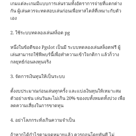
เกมแต่ละเกมมีแบบการเล่นรวมทั้งอัตราการจ่ายที่แตกต่าง
กัน ผู้เล่นควรจะทดสอบเล่นก่อนเพื่อหาสไตล์ที่เหมาะกับตัว
เอง
2. ใช้ระบบทดลองเล่นสล็อต pg
หนึ่งในข้อดีของ Pgslot เป็นมี ระบบทดลองเล่นสล็อตฟรี ผู้
เล่นสามารถใช้ฟีพบร์นี้เพื่อทำความเข้าใจกติกา แล้วก็วาง
กลยุทธ์ก่อนลงทุนจริง
3. จัดการเงินทุนให้เป็นระบบ
ตั้งงบประมาณก่อนเล่นทุกครั้ง และแบ่งเงินทุนให้เหมาะสม
ตัวอย่างเช่น เล่นวันละไม่เกิน 20% ของงบทั้งหมดทั้งปวง เพื่อ
ลดความเสี่ยงในการขาดทุน
4. อย่าโลภกระทั่งเกินความจำเป็น
ถ้าหากได้กำไรตามจุดหมายแล้ว ควรถอนโดยทันที ไม่