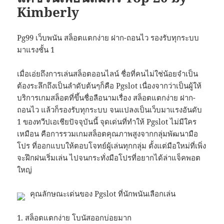
Kimberly
Pg99 เว็บพนัน สล็อตแตกง่าย ฝาก-ถอนไว รองรับทุกระบบ
มาแรงชั้น 1
เมื่อเอ่ยถึงการเล่นสล็อตออนไลน์ ชื่อที่คนไม่ใช่น้อยจำเป็น
ต้องระลึกถึงเป็นลำดับต้นๆก็คือ Pgslot เนื่องจากว่าเป็นผู้ให้
บริการเกมสล็อตที่ขึ้นชื่อลือนามเรื่อง สล็อตแตกง่าย ฝาก-
ถอนไว แล้วก็รองรับทุกระบบ จนแปลงเป็นเว็บมาแรงอันดับ
1 ของทวีปเอเชียปัจจุบันนี้ จุดเด่นที่ทำให้ Pgslot ไม่มีใคร
เหมือน คือการรวมเกมสล็อตคุณภาพสูงจากกลุ่มพัฒนามือ
โปร ที่ออกแบบให้ตอบโจทย์ผู้เล่นทุกกลุ่ม ตั้งแต่มือใหม่ที่เพิ่ง
จะฝึกฝนเริ่มเล่น ไปจนกระทั่งมือโปรที่อยากได้ล่าแจ็คพอต
ใหญ่
คุณลักษณะเด่นของ Pgslot ที่นักพนันเลือกเล่น
1. สล็อตแตกง่าย โบนัสออกบ่อยมาก