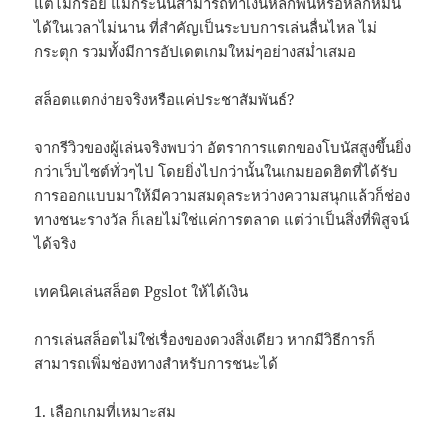
แต่ไม่กี่ร้อย แม้กระนั้นสามารถทำเงินหลักพันหรือหลักหมื่น
ได้ในเวลาไม่นาน ที่สำคัญเป็นระบบการเล่นลื่นไหล ไม่
กระตุก รวมทั้งมีการอัปเดตเกมใหม่ๆอย่างสม่ำเสมอ
สล็อตแตกง่ายจริงหรือแค่ประชาสัมพันธ์?
จากรีวิวของผู้เล่นจริงพบว่า อัตราการแตกของโบนัสสูงขึ้นยิ่ง
กว่าเว็บไซต์ทั่วๆไป โดยยิ่งไปกว่านั้นในเกมยอดฮิตที่ได้รับ
การออกแบบมาให้มีความสมดุลระหว่างความสนุกแล้วก็ช่อง
ทางชนะรางวัล ก็เลยไม่ใช่แค่การตลาด แต่ว่าเป็นสิ่งที่พิสูจน์
ได้จริง
เทคนิคเล่นสล็อต Pgslot ให้ได้เงิน
การเล่นสล็อตไม่ใช่เรื่องของดวงสิ่งเดียว หากมีวิธีการก็
สามารถเพิ่มช่องทางสำหรับการชนะได้
1. เลือกเกมที่เหมาะสม