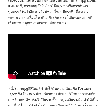
เรื่องของธีมและแบบการเล่นที่แปลกใหม่ เช่น เกมpg slotธีม
แฟนตาซี, การผจญภัยในโลกใต้สมุทร, หรือการค้นหา
ขุมทรัพย์ในป่าลึก เกมใหม่พวกนี้ชอบมีกราฟิกที่สวยสด
งดงาม ภาพเคลื่อนไหวที่น่าตื่นเต้น และก็เสียงเอฟเฟกต์ที่
เพิ่มความสนุกสนานสำหรับเพื่อการเล่น
หนึ่งในเกมpg99ใหม่ที่กำลังได้รับความนิยมคือ Fortune
Tiger ซึ่งเป็นเกมที่มีธีมเกี่ยวกับปีเสือและก็โชคลาภของเสือ
มาพร้อมกับฟีพบร์ฟรีสปินรวมทั้งการคูณเงินรางวัล ทำให้เป็น
เกมที่ได้โอกาสทำกำไรสูง นอกเหนือจากนี้ยังมีเกมสล็อตยอด