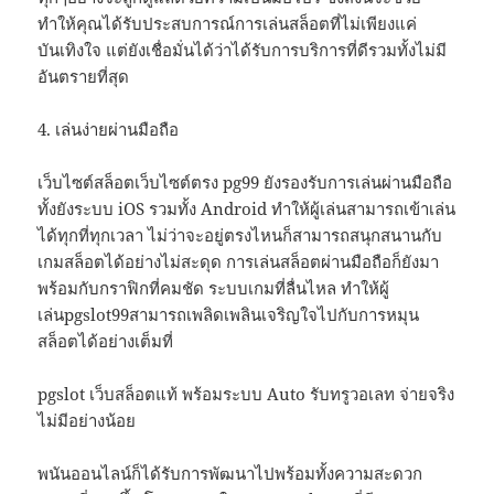
ทำให้คุณได้รับประสบการณ์การเล่นสล็อตที่ไม่เพียงแค่
บันเทิงใจ แต่ยังเชื่อมั่นได้ว่าได้รับการบริการที่ดีรวมทั้งไม่มี
อันตรายที่สุด
4. เล่นง่ายผ่านมือถือ
เว็บไซต์สล็อตเว็บไซต์ตรง pg99 ยังรองรับการเล่นผ่านมือถือ
ทั้งยังระบบ iOS รวมทั้ง Android ทำให้ผู้เล่นสามารถเข้าเล่น
ได้ทุกที่ทุกเวลา ไม่ว่าจะอยู่ตรงไหนก็สามารถสนุกสนานกับ
เกมสล็อตได้อย่างไม่สะดุด การเล่นสล็อตผ่านมือถือก็ยังมา
พร้อมกับกราฟิกที่คมชัด ระบบเกมที่ลื่นไหล ทำให้ผู้
เล่นpgslot99สามารถเพลิดเพลินเจริญใจไปกับการหมุน
สล็อตได้อย่างเต็มที่
pgslot เว็บสล็อตแท้ พร้อมระบบ Auto รับทรูวอเลท จ่ายจริง
ไม่มีอย่างน้อย
พนันออนไลน์ก็ได้รับการพัฒนาไปพร้อมทั้งความสะดวก