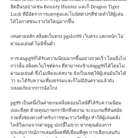
ฮิตอื่นๆอย่างเช่น Bounty Hunter และก็ Dragon Tiger
Luck ที่มีอัตราการแตกสูงและโบนัสต่างๆที่ช่วยทำให้ผู้เล่น
ได้โอกาสชนะรางวัลใหญ่มากขึ้น
เล่นค่ายหลัก สล็อตเว็บตรง pgslot99 เว็บตรง แตกหนัก ไม่
ผ่านเอเย่นต์ ไม่มีขั้นต่ำ
การเล่นpg99ได้รับความนิยมมากขึ้นอย่างรวดเร็ว โดยยิ่งไป
กว่านั้น สล็อตเว็บไซต์ตรง ที่สามารถเข้าเล่นpg99ได้โดยไม่
ผ่านเอเย่นต์ ซึ่งไม่เพียงแค่สบาย ยังเป็นเหตุให้ผู้เล่นมั่นใจได้
ว่า จะได้รับความเที่ยงธรรมและก็ไม่มีอันตรายแล้วยัง
ปลอดภัยจากการฉ้อโกง
pg99 เป็นหนึ่งในค่ายเกมสล็อตออนไลน์ที่ได้รับความนิยม
เยอะที่สุด ด้วยคุณภาพกราฟิกที่งดงาม ระบบเกมที่ทันสมัย
รวมทั้งช่องทางสำหรับการชนะรางวัลที่สูง ทำให้ผู้เล่นคลั่ง
ไคล้ในเกมจากค่ายpg slotนี้ไม่ยาก หากคุณต้องการ
ประสบการณ์การเล่นสล็อตที่ดีเยี่ยมที่สุด การเลือกเล่นกับ