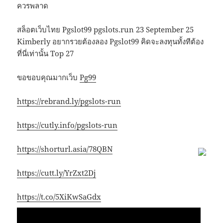
ควรพลาด
สล็อตเว็บไทย Pgslot99 pgslots.run 23 September 25
Kimberly อยากรวยต้องลอง Pgslot99 คิดจะลงทุนทั้งทีต้อง
ที่นี่เท่านั้น Top 27
ขอขอบคุณมากเว็บ
Pg99
https://rebrand.ly/pgslots-run
https://cutly.info/pgslots-run
https://shorturl.asia/78QBN
https://cutt.ly/YrZxt2Dj
https://t.co/5XiKwSaGdx