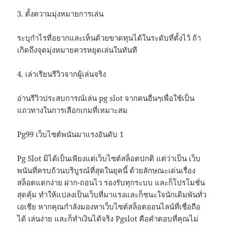
3. ตั้งความมุ่งหมายการเล่น
ระบุกำไรที่อยากและเห็นด้วยขาดทุนได้ในระดับที่ตั้งไว้ ถ้า
เกิดถึงจุดมุ่งหมายควรหยุดเล่นในทันที
4. เล่าเรียนรีวิวจากผู้เล่นจริง
อ่านรีวิวประสบการณ์เล่น pg slot จากคนอื่นๆเพื่อใช้เป็น
แถวทางในการเลือกเกมที่เหมาะสม
Pg99 เว็บไซต์พนันมาแรงอันดับ 1
Pg Slot มิได้เป็นเพียงแต่เว็บไซต์สล็อตปกติ แต่ว่าเป็น เว็บ
พนันที่ครบถ้วนบริบูรณ์ที่สุดในยุคนี้ ด้วยลักษณะเด่นเรื่อง
สล็อตแตกง่าย ฝาก-ถอนไว รองรับทุกระบบ และก็โปรโมชั่น
สุดคุ้ม ทำให้แปลงเป็นเว็บที่มาแรงและก็ชนะใจนักเดิมพันทั่ว
เอเชีย หากคุณกำลังมองหาเว็บไซต์สล็อตออนไลน์ที่เชื่อถือ
ได้ เล่นง่าย และก็ทำเงินได้จริง Pgslot คือคำตอบที่คุณไม่