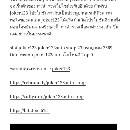
จุดเริ่มต้นของการสำรวจเว็บไซต์เจริญอีกด้วย สำหรับ
joker123 โปรโมชันราวกับเป็นประตูบานแรกที่ดึงความ
พอใจของคนเล่น joker123 ได้จริง ถ้าเกิดโปรโมชันดีรวมทั้ง
ตอบโจทย์คนเล่นจริงๆล่ะก็ การสำรวจเนื้อหาต่างๆจะเกิดขึ้น
เองอย่างเป็นธรรมชาติ
slot joker123 joker123auto.shop 23 กรกฎาคม 2569
Otto casino joker123auto เว็บไหนดี Top 9
ขอขอบคุณreference
joker123
https://rebrand.ly/joker123auto-shop
https://cutly.info/joker123auto-shop
https://bitt.to/ci61c5