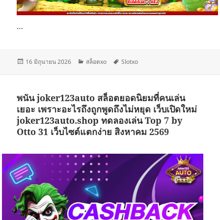
…
เขียน
หมวด
ป้าย
16 มิถุนายน 2026
สล็อตxo
Slotxo
เมื่อ
หมู่
กำกับ
พนัน joker123auto สล็อตยอดนิยมที่คนเล่น
เยอะ เพราะอะไรถึงถูกพูดถึงไม่หยุด เว็บเปิดใหม่
joker123auto.shop ทดลองเล่น Top 7 by
Otto 31 เว็บไซต์แตกง่าย สิงหาคม 2569