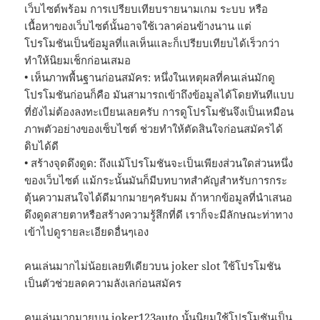
เว็บไซต์พร้อม การเปรียบเทียบรายนามเกม ระบบ หรือ
เนื้อหาของเว็บไซต์นั้นอาจใช้เวลาค่อนข้างนาน แต่
โปรโมชันเป็นข้อมูลที่แลเห็นและก็เปรียบเทียบได้เร็วกว่า
ทำให้นิยมเช็กก่อนเสมอ
• เห็นภาพพื้นฐานก่อนสมัคร: หนึ่งในเหตุผลที่คนเล่นมักดู
โปรโมชันก่อนก็คือ มันสามารถเข้าถึงข้อมูลได้โดยทันทีแบบ
ที่ยังไม่ต้องลงทะเบียนเลยครับ การดูโปรโมชันจึงเป็นเหมือน
ภาพตัวอย่างของเซ็บไซต์ ช่วยทำให้ตัดสินใจก่อนสมัครได้
ดิบได้ดี
• สร้างจุดดึงดูด: ถึงแม้โปรโมชันจะเป็นเพียงส่วนใดส่วนหนึ่ง
ของเว็บไซต์ แม้กระนั้นมันก็มีบทบาทสำคัญสำหรับการกระ
ตุ้นความสนใจได้ดีมากมายๆครับผม ถ้าหากข้อมูลที่นำเสนอ
ดึงดูดสายตาหรือสร้างความรู้สึกที่ดี เราก็จะมีลักษณะท่าทาง
เข้าไปดูรายละเอียดอื่นๆเอง
คนเล่นมากไม่น้อยเลยทีเดียวบน joker slot ใช้โปรโมชัน
เป็นตัวช่วยลดความลังเลก่อนสมัคร
คนเล่นมากมายบน joker123auto นั้นนิยมใช้โปรโมชันเป็น