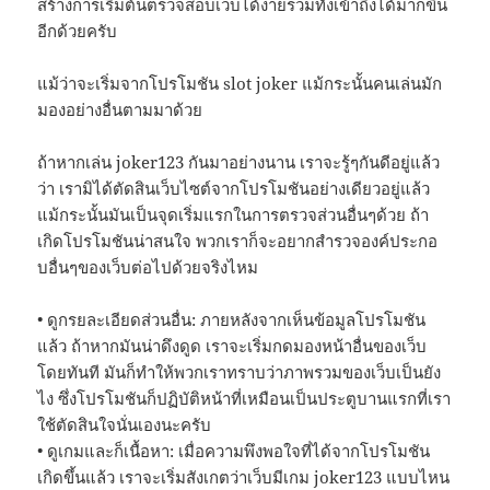
สร้างการเริ่มต้นตรวจสอบเว็บได้ง่ายรวมทั้งเข้าถึงได้มากขึ้น
อีกด้วยครับ
แม้ว่าจะเริ่มจากโปรโมชัน slot joker แม้กระนั้นคนเล่นมัก
มองอย่างอื่นตามมาด้วย
ถ้าหากเล่น joker123 กันมาอย่างนาน เราจะรู้ๆกันดีอยู่แล้ว
ว่า เรามิได้ตัดสินเว็บไซต์จากโปรโมชันอย่างเดียวอยู่แล้ว
แม้กระนั้นมันเป็นจุดเริ่มแรกในการตรวจส่วนอื่นๆด้วย ถ้า
เกิดโปรโมชันน่าสนใจ พวกเราก็จะอยากสำรวจองค์ประกอ
บอื่นๆของเว็บต่อไปด้วยจริงไหม
• ดูกรยละเอียดส่วนอื่น: ภายหลังจากเห็นข้อมูลโปรโมชัน
แล้ว ถ้าหากมันน่าดึงดูด เราจะเริ่มกดมองหน้าอื่นของเว็บ
โดยทันที มันก็ทำให้พวกเราทราบว่าภาพรวมของเว็บเป็นยัง
ไง ซึ่งโปรโมชันก็ปฏิบัติหน้าที่เหมือนเป็นประตูบานแรกที่เรา
ใช้ตัดสินใจนั่นเองนะครับ
• ดูเกมและก็เนื้อหา: เมื่อความพึงพอใจที่ได้จากโปรโมชัน
เกิดขึ้นแล้ว เราจะเริ่มสังเกตว่าเว็บมีเกม joker123 แบบไหน