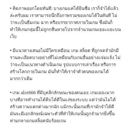
• คิดภาพออกโดยทันที: บางเกมแค่ได้ยินชื่อ เราก็จำได้แล้ว
ล่ะครับผม เราสามารถนึกถึงภาพรวมของเกมได้ในทันที ไม่
ว่าจะเป็นธีมเกม ฉาก หรือบรรยากาศภายในเกม ซึ่งมันก็
ทำให้เกมกลุ่มนี้ไม่ถูกกลืนหายไปจากจำนวนเกมเยอะแยะบน
เว็บ
• มีแนวทางเสนอไม่มีใครเหมือน: เกม สล็อต ที่ถูกจดจำมักมี
รานละเอียดบางอย่างที่ไม่เหมือนกับเกมอื่นอย่างแจ่มแจ้ง ไม่
ว่าจะเป็นแนวทางดำเนินเกม รูปแบบการเล่าเรื่อง หรือการ
สร้างโลกภายในเกม มันก็ทำให้เราจำตัวตนของเกมได้
มากกว่าเดิม
• เกม alot666 ที่มีบุคลิกลักษณะของตนเอง: เกมเยอะมาก
บางทีอาจทำงานได้ดิบได้ดีในแง่ของระบบ แต่ว่ามันไม่ได้
สร้างความแตกต่างมากนัก แม้กระนั้นเกมที่เรามักจำได้ดี
มันจะมีเอกลักษณ์เฉพาะตัวที่ทำให้เกมนั้นถูกจำมากยิ่งขึ้น
ท่ามกลางเกมสล็อตนับร้อยเกม