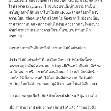
slotxo24hr ลือชื่อเรื่องการวางแบบตัวเกมที่มีความคลาสสิก
ไลน์รางวัล (Paylines) ไม่ซับซ้อนจนถึงเกินความจำเป็น
ทำให้ผู้เล่นที่ใช้ทุนจากโปรโมชั่น slotxo เกมสล็อตที่ได้รับ
ความนิยม สล็อต เครดิตฟรี 100 ไม่ต้องฝาก ไม่มีอย่างน้อย
สามารถกำหนดแผนการพนันได้ง่าย ต่างจากค่ายใหม่ๆบาง
ค่ายที่ภาพงามตระการตาแม้กระนั้นรับประทานทุนไว
มากมาย
อิสระทางการเงินที่แท้จริงด้วยระบบไม่มีอย่างน้อย
คำว่า “ไม่มีอย่างต่ำ” คือหัวใจหลักของโปรโมชั่นนี้ครับ
เพราะเหตุว่ามันมีความหมายว่าคุณมีเงินเหลือติดบัญชีเพียง
แค่นิดหน่อย หรืออยากได้ถอนเงินผลกำไรหลักสิบหลักร้อย
ออกไปใช้ ก็สามารถทำได้โดยทันทีผ่านระบบอัตโนมัติ
(Auto) โดยไม่ต้องรอคอยอนุมัติจากแอดไม่นให้เสียเวลา
การต่อยอดทุนเพื่อรับสิทธิประโยชน์ slotxo ที่คุ้มกว่าเดิม
เมื่อเราสามารถทำเงินจากเครดิตฟรีได้แล้ว ก้าวต่อไปคือ