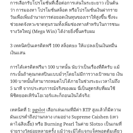
การเลือกรับโปรโมชั่นที่เอื้อต่อการเล่นในระยะยาว เป็นต้น
ว่า การมองหา โปรโมชั่นสล็อต หรือโปรโมชั่นเงินฝากราย
วันเพื่อเพิ่มอำนาจการต่อยอดเงินทุนของเราให้สูงขึ้น ซึ่งจะ
ช่วยลดจังหวะขาดทุนรวมทั้งเพิ่มช่องทางสำหรับในการชนะ
รางวัลใหญ่ (Mega Win) ได้ง่ายยิ่งขึ้นครับผม
3 เทคนิคปั่นเครดิตฟรี 100 สล็อตxo ให้แปลงเป็นเงินหมื่น
เงินแสน
การได้เครดิตฟรีมา 100 บาทนั้น นับว่าเป็นเรื่องที่ดีครับ แม้
กระนั้นถ้าคุณกดสปินแบบมั่วๆโดยไม่มีการวางเป้าหมาย เงิน
100 บาทนั้นก็สามารถหมดไปได้ภายในช่วงระยะเวลาไม่ถึง
5 นาที จากประสบการณ์จริงของผม นี่เป็นสูตรลับที่ผมใช้
พิชิตยอดเทิร์นโอเวอร์และก็ถอนเงินได้จริง:
เทคนิคที่ 1:
pgslot
เลือกเล่นเกมที่มีค่า RTP สูงแล้วก็มีความ
ผันแปรต่ำถึงปานกลาง เกมอย่าง Supreme Caishen (เทว
ดาไฉ่สิงเอี๊ย) หรือ Burning Pearl ในค่าย Slotxo เป็นเกมที่
จ่ายรางวัลย่อยหลายครั้ง แม้ว่าจะมิได้แจกแจ็คพอตตู้มเดียว