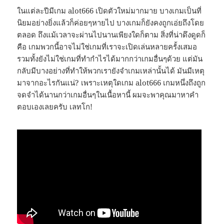
ในแต่ละปีมีเกม alot666 เปิดตัวใหม่มากมาย บางเกมเป็นที่
นิยมอย่างยิ่งแล้วก็ค่อยๆหายไป บางเกมก็ยังคงถูกเอ่ยถึงโดย
ตลอด ถึงแม้เวลาจะผ่านไปนานเพียงใดก็ตาม สิ่งที่น่าดึงดูดก็
คือ เกมพวกนี้อาจไม่ใช่เกมที่เราจะเปิดเล่นหลายครั้งเสมอ
รวมทั้งยังไม่ใช่เกมที่ทำกำไรได้มากกว่าเกมอื่นๆด้วย แต่มัน
กลับมีบางอย่างที่ทำให้พวกเรายังจำเกมเหล่านั้นได้ มันมีเหตุ
มาจากอะไรกันแน่? เพราะเหตุใดเกม alot666 เกมหนึ่งถึงถูก
จดจำได้นานกว่าเกมอื่นๆในเนื้อหานี้ ผมจะพาคุณมาหาคำ
ตอบเองเลยครับ เลทโก!