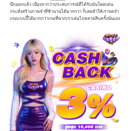
นึกออกแล้ว เนื่องจากว่าประสบการณ์ที่ได้รับมันโดดเด่น
กระทั่งสร้างภาพจำที่ช้านานได้มากกว่า ก็เลยทำให้เราจดจำ
เกมแบบงี้ได้มากกว่าเกมที่พวกเราเล่นไปหลายสิบครั้งนั่นเอง