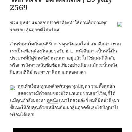
2569
ชวน ดูหนัง แนวสอบปากคำที่จะทำให้ท่านคิดตามทุก
ร่องรอย ลุ้นทุกคดีไปพร้อม!
สำหรับคนใดกันแน่ที่รักการ ดูหนังออนไลน์ แนวสืบสาว พวก
เราเป็นเพื่อนพ้องกันเลยขอรับ ฮ่า… หนังสืบสาวเป็นหนึ่งใน
ประเภทที่มีคู่รักหนังจำนวนมากอยู่แล้ว ไม่ใช่แค่คดีลึกลับ
หรือการสังหารสลับซับซ้อนเพียงอย่างเดียว แม้กระนั้นหนัง
สืบสวนที่ดีมักจะพาเราคิดตามตลอดเวลา
ทุกเค้าเงื่อน ทุกบทสำหรับพูด ทุกปัญหา รวมทั้งทุกนัก
แสดงอาจมีคำตอบของปริศนาแอบซ่อนเอาไว้อยู่ก็ได้
แม้คุณกำลังมองหา
ดูหนัง
แนวไต่สวนล่ะก็ ผมก็มีหนังดีๆมา
ชี้แนะให้กับคุณด้วยเหมือนกัน มาลุ้นทุกคดีและไขปัญหาไป
พร้อมได้เลย!