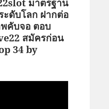
22slot มาตรฐาน
ระดับโลก ฝากต่อ
ภาพคับจอ ตอบ
 live22 สมัครก่อน
Top 34 by