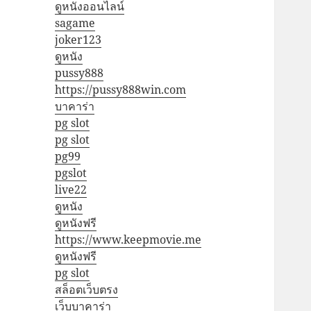
ดูหนังออนไลน์
sagame
joker123
ดูหนัง
pussy888
https://pussy888win.com
บาคาร่า
pg slot
pg slot
pg99
pgslot
live22
ดูหนัง
ดูหนังฟรี
https://www.keepmovie.me
ดูหนังฟรี
pg slot
สล็อตเว็บตรง
เว็บบาคาร่า