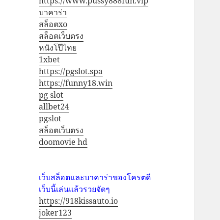
https://www.pussy888fun.vip
บาคาร่า
สล็อตxo
สล็อตเว็บตรง
หนังโป๊ไทย
1xbet
https://pgslot.spa
https://funny18.win
pg slot
allbet24
pgslot
สล็อตเว็บตรง
doomovie hd
เว็บสล็อตและบาคาร่าของโครตดี
เว็บนี้เล่นแล้วรวยจัดๆ
https://918kissauto.io
joker123