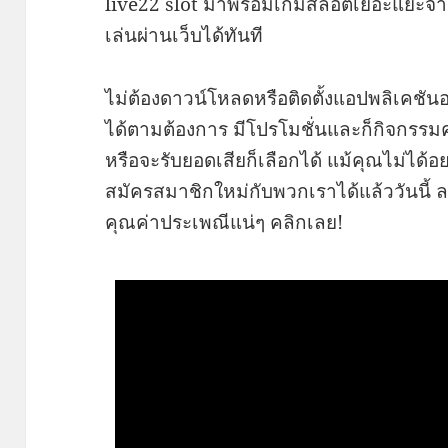
live22 slot มาพร้อมเกมสล็อตเยอะแยะจา
เล่นผ่านเว็บได้ทันที
ไม่ต้องดาวน์โหลดหรือติดตั้งแอปพลิเคชันอ
ได้ตามต้องการ มีโปรโมชั่นและก็กิจกรรมค
หรือจะรับยอดเสียก็เลือกได้ แม้คุณไม่ได
สมัครสมาชิกใหม่กับพวกเราได้แล้ววันนี้ ล
คุณค่าประเพณีแน่ๆ คลิกเลย!