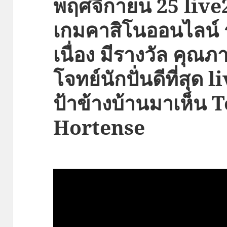
พฤศจิกายน 25 live
เกมคาสิโนออนไลน์ 
เนื่อง มีรางวัล คุณ
โจทย์นักปั่นดีที่สุด
ป้าข้างบ้านมาเห็น 
Hortense