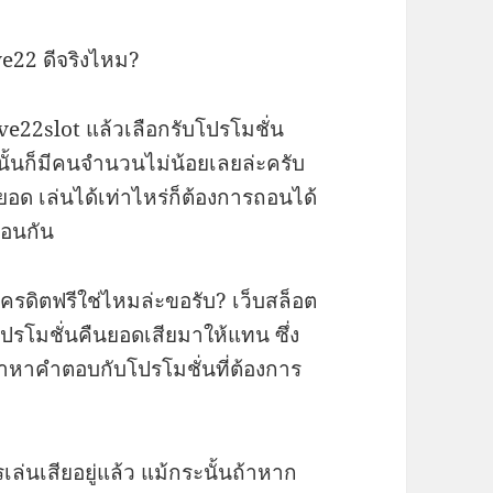
ve22 ดีจริงไหม?
e22slot แล้วเลือกรับโปรโมชั่น
ะนั้นก็มีคนจำนวนไม่น้อยเลยล่ะครับ
ำยอด เล่นได้เท่าไหร่ก็ต้องการถอนได้
มือนกัน
เครดิตฟรีใช่ไหมล่ะขอรับ? เว็บสล็อต
โปรโมชั่นคืนยอดเสียมาให้แทน ซึ่ง
มาหาคำตอบกับโปรโมชั่นที่ต้องการ
ารเล่นเสียอยู่แล้ว แม้กระนั้นถ้าหาก