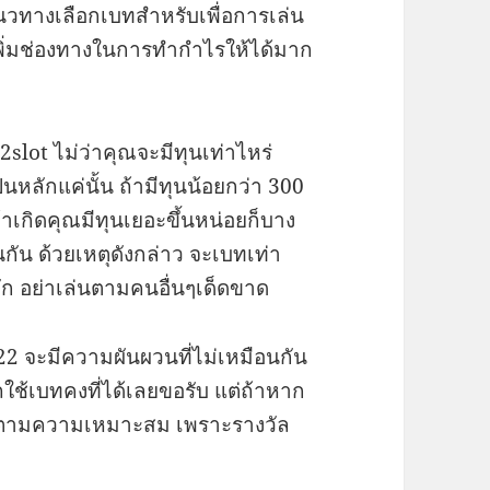
แนวทางเลือกเบทสำหรับเพื่อการเล่น
่อเพิ่มช่องทางในการทำกำไรให้ได้มาก
22slot ไม่ว่าคุณจะมีทุนเท่าไหร่
็นหลักแค่นั้น ถ้ามีทุนน้อยกว่า 300
าเกิดคุณมีทุนเยอะขึ้นหน่อยก็บาง
นกัน ด้วยเหตุดังกล่าว จะเบทเท่า
หลัก อย่าเล่นตามคนอื่นๆเด็ดขาด
22 จะมีความผันผวนที่ไม่เหมือนกัน
ใช้เบทคงที่ได้เลยขอรับ แต่ถ้าหาก
งตามความเหมาะสม เพราะรางวัล