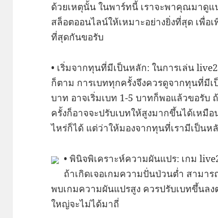
ด้วยเหตุนั้น ในพาร์ทนี้ เราจะพาคุณมาดู
สล็อตออนไลน์ให้เหมาะอย่างยิ่งที่สุด เพื
ที่สุดกันขอรับ
• เริ่มจากทุนที่มีเป็นหลัก: ในการเล่น live
ก็ตาม การเบททุกครั้งจึงควรดูจากทุนที่มีเป
บาท อาจเริ่มเบท 1-5 บาทก็พอแล้วขอรับ ถ้
ครั้งก็อาจจะปรับเบทให้สูงมากขึ้นได้เหมือ
ไหร่ก็ได้ แต่ว่าให้มองจากทุนที่เรามีเป็น
• พินิจพิเคราะห์ความผันแปร: เกม live
ถ้าเกิดเจอเกมความปั่นป่วนต่ำ สามารถ
พบเกมความผันแปรสูง ควรปรับเบทขึ้นล
ใหญ่จะไม่ได้มาถี่