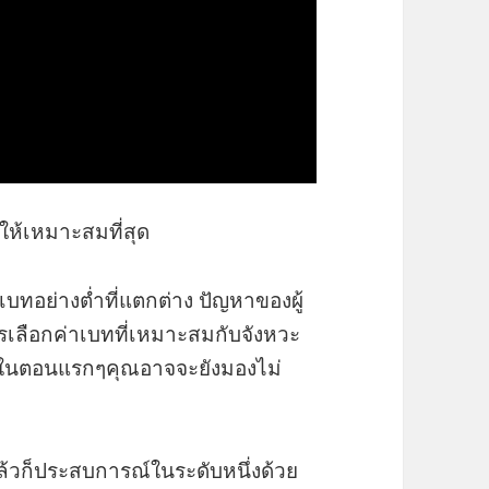
 ให้เหมาะสมที่สุด
เบทอย่างต่ำที่แตกต่าง ปัญหาของผู้
การเลือกค่าเบทที่เหมาะสมกับจังหวะ
อตในตอนแรกๆคุณอาจจะยังมองไม่
แล้วก็ประสบการณ์ในระดับหนึ่งด้วย