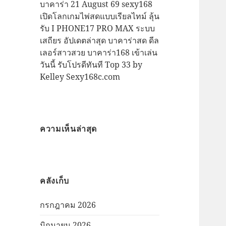
บาคาร่า 21 August 69 sexy168
เปิดโลกเกมไพ่สดแบบเรียลไทม์ ลุ้น
รับ I PHONE17 PRO MAX ระบบ
เสถียร อัปเดตล่าสุด บาคาร่าสด ดีล
เลอร์สาวสวย บาคาร่า168 เข้าเล่น
วันนี้ รับโปรดีทันที Top 33 by
Kelley Sexy168c.com
ความเห็นล่าสุด
คลังเก็บ
กรกฎาคม 2026
มิถุนายน 2026