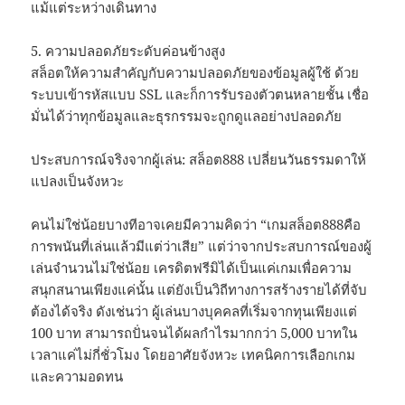
แม้แต่ระหว่างเดินทาง
5. ความปลอดภัยระดับค่อนข้างสูง
สล็อตให้ความสำคัญกับความปลอดภัยของข้อมูลผู้ใช้ ด้วย
ระบบเข้ารหัสแบบ SSL และก็การรับรองตัวตนหลายชั้น เชื่อ
มั่นได้ว่าทุกข้อมูลและธุรกรรมจะถูกดูแลอย่างปลอดภัย
ประสบการณ์จริงจากผู้เล่น: สล็อต888 เปลี่ยนวันธรรมดาให้
แปลงเป็นจังหวะ
คนไม่ใช่น้อยบางทีอาจเคยมีความคิดว่า “เกมสล็อต888คือ
การพนันที่เล่นแล้วมีแต่ว่าเสีย” แต่ว่าจากประสบการณ์ของผู้
เล่นจำนวนไม่ใช่น้อย เครดิตฟรีมิได้เป็นแค่เกมเพื่อความ
สนุกสนานเพียงแค่นั้น แต่ยังเป็นวิถีทางการสร้างรายได้ที่จับ
ต้องได้จริง ดังเช่นว่า ผู้เล่นบางบุคคลที่เริ่มจากทุนเพียงแต่
100 บาท สามารถปั่นจนได้ผลกำไรมากกว่า 5,000 บาทใน
เวลาแค่ไม่กี่ชั่วโมง โดยอาศัยจังหวะ เทคนิคการเลือกเกม
และความอดทน