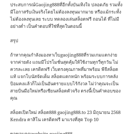
ประสบการณ์Gaojing888ที่อีกทั้งบันเทิงใจ ปลอดภัย รวมทั้ง
มีโอกาสรับเงินจริงโดยไม่ต้องลงทุนมากมาย หรือแม้กระทั้ง
ไม่ต้องลงทุนเลย ระบบ ทดลองเล่นสล็อตฟรี ถอนได้ ที่ไม่มี
อย่างต่ำ เป็นคำตอบที่ใช่ที่สุดในตอนนี้
สรุป
ถ้าหากคุณกำลังมองหาเว็บgaojing888ที่รวมเกมแตกง่าย
จากค่ายดัง แถมมีโปรโมชั่นสุดคุ้มให้ใช้งานทุกวี่ทุกวัน ไม่
ควรละเลย เครดิตฟรี เว็บตรงคุณภาพที่มาพร้อม พีจีสล็อต
แท้ แจกโบนัสจัดเต็ม สล็อตแตกหนัก พร้อมระบบการคลัง
ป้อมคงแล้วก็ไม่เป็นอันตรายแบบไร้กังวล ไม่ว่าคุณจะเป็น
สายปั่นมือใหม่หรือเซียนสล็อตตัวจริง ตรงนี้เป็นคำตอบของ
คุณ
สล็อตเปิดใหม่ สล็อต888 gaojing888.to 23 มิถุนายน 2568
Kendra คาสิโน เครดิตฟรี มาแรงที่สุด Top 10
ขอขอบคุณwebsite
gaojing888