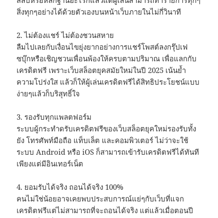
สลิปหรือหลักฐานอะไรก็แล้วแต่ผู้เล่นสามารถทำรายการทุกๆ
สิ่งทุกๆอย่างได้ด้วยตัวเองบนหน้าเว็บภายในไม่กี่วินาที
2. ไม่ต้องแชร์ ไม่ต้องชวนสหาย
ลืมไปเลยกับเงื่อนไขยุ่งยากอย่างการแชร์โพสต์ลงกรุ๊ปเฟ
ซบุ๊กหรือเชิญชวนเพื่อนพ้องให้ครบตามปริมาณ เพื่อแลกกับ
เครดิตฟรี เพราะเว็บสล็อตยุคสมัยใหม่ในปี 2025 เน้นย้ำ
ความโปร่งใส แล้วก็ให้ผู้เล่นเครดิตฟรีได้สิทธิประโยชน์แบบ
ง่ายๆแล้วก็บริสุทธิ์ใจ
3. รองรับทุกแพลตฟอร์ม
ระบบผู้กระทำดรับเครดิตฟรีของเว็บสล็อตยุคใหม่รองรับทั้ง
ยัง โทรศัพท์มือถือ แท็บเล็ต และคอมพิวเตอร์ ไม่ว่าจะใช้
ระบบ Android หรือ iOS ก็สามารถเข้ารับเครดิตฟรีได้ทันที
เพียงแต่มีอินเทอร์เน็ต
4. ยอมรับได้จริง ถอนได้จริง 100%
คนไม่ใช่น้อยอาจเคยพบประสบการณ์แย่ๆกับเว็บที่แจก
เครดิตฟรีแต่ไม่สามารถที่จะถอนได้จริง แต่แล้วเมื่อตอนปี