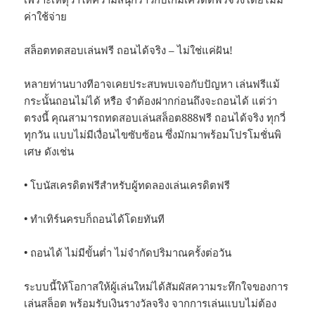
ค่าใช้จ่าย
สล็อตทดสอบเล่นฟรี ถอนได้จริง – ไม่ใช่แค่ฝัน!
หลายท่านบางทีอาจเคยประสบพบเจอกับปัญหา เล่นฟรีแม้
กระนั้นถอนไม่ได้ หรือ จำต้องฝากก่อนถึงจะถอนได้ แต่ว่า
ตรงนี้ คุณสามารถทดสอบเล่นสล็อต888ฟรี ถอนได้จริง ทุกวี่
ทุกวัน แบบไม่มีเงื่อนไขซับซ้อน ซึ่งมักมาพร้อมโปรโมชั่นพิ
เศษ ดังเช่น
• โบนัสเครดิตฟรีสำหรับผู้ทดลองเล่นเครดิตฟรี
• ทำเทิร์นครบก็ถอนได้โดยทันที
• ถอนได้ ไม่มีขั้นต่ำ ไม่จำกัดปริมาณครั้งต่อวัน
ระบบนี้ให้โอกาสให้ผู้เล่นใหม่ได้สัมผัสความระทึกใจของการ
เล่นสล็อต พร้อมรับเงินรางวัลจริง จากการเล่นแบบไม่ต้อง