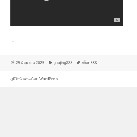
…
เขียน
หมวด
ป้าย
25 มิถุนายน 2025
gaojing888
สล็อต888
เมื่อ
หมู่
กำกับ
ภูมิใจนำเสนอโดย WordPress