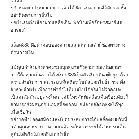
โบนัส
• กำหนดงบประมาณอย่างเห็นได้ชัด: เล่นอย่างมีวินัยรวมทั้ง
อย่าติดตามการสิ้นไป
• อย่าเล่นต่อเนื่องนานเหลือเกิน: พักบ้างเพื่อรักษาสมาธิและ
อารมณ์
สล็อต888 คือคำตอบของความสนุกสนานแล้วก็ช่องทางทาง
ด้านการเงิน
แม้คุณกำลังมองหาความสนุกสนานซึ่งสามารถแปลงเวลา
ว่างให้กลายเป็นรายได้ สล็อต888เป็นตัวเลือกที่น่าดึงดูด ด้วย
ความง่ายในการเล่น ระบบที่เสถียร โบนัสแจกไม่อั้น รวมทั้ง
จังหวะสำหรับเพื่อการทำกำไรที่เป็นไปได้จริง ไม่ว่าคุณจะ
เป็นคนใดกัน อยู่ตรงไหน แค่มีโทรศัพท์เคลื่อนที่เครื่องเดียวก็
สามารถร่วมสนุกกับเกมสล็อตออนไลน์จากสล็อต888ได้ทุก
เมื่อเชื่อวัน
อย่ารอช้า! ลองสมัครและเปิดประสบการณ์กับสล็อต888วันนี้
แล้วคุณจะทราบว่าความเพลิดเพลินและรายได้สามารถเดิน
คู่กันได้จริงในโลกอินเตอร์เน็ต