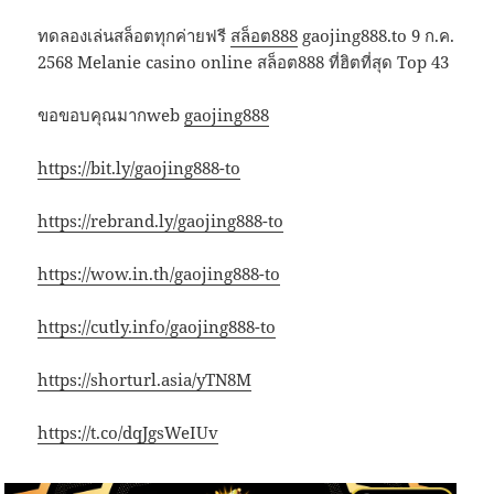
ทดลองเล่นสล็อตทุกค่ายฟรี
สล็อต888
gaojing888.to 9 ก.ค.
2568 Melanie casino online สล็อต888 ที่ฮิตที่สุด Top 43
ขอขอบคุณมากweb
gaojing888
https://bit.ly/gaojing888-to
https://rebrand.ly/gaojing888-to
https://wow.in.th/gaojing888-to
https://cutly.info/gaojing888-to
https://shorturl.asia/yTN8M
https://t.co/dqJgsWeIUv