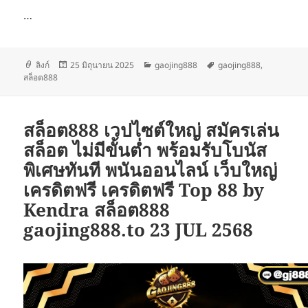
…
รูป
เขียน
หมวด
ป้าย
ลิงก์
25 มิถุนายน 2025
gaojing888
gaojing888
,
แบบ
เมื่อ
หมู่
กำกับ
สล็อต888
เรื่อง
สล็อต888 เวปไซต์ใหญ่ สมัครเล่น
สล็อต ไม่มีขั้นต่ำ พร้อมรับโบนัส
พิเศษทันที พนันออนไลน์ เว็บใหญ่
เครดิตฟรี เครดิตฟรี Top 88 by
Kendra สล็อต888
gaojing888.to 23 JUL 2568