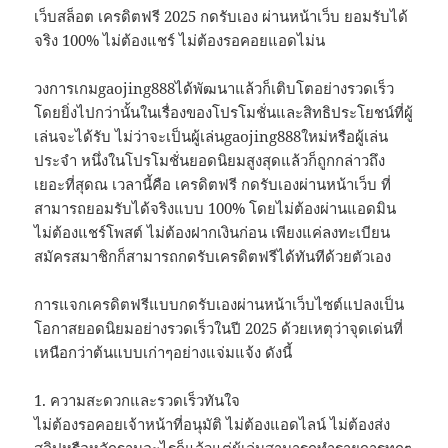
เว็บสล็อต เครดิตฟรี 2025 กดรับเอง ผ่านหน้าเว็บ ยอมรับได้
จริง 100% ไม่ต้องแชร์ ไม่ต้องรอคอยแอดไม่น
วงการเกมgaojing888ได้พัฒนาแล้วก็เติบโตอย่างรวดเร็ว
โดยยิ่งไปกว่านั้นในเรื่องของโปรโมชั่นและสิทธิประโยชน์ที่ผู้
เล่นจะได้รับ ไม่ว่าจะเป็นผู้เล่นgaojing888ใหม่หรือผู้เล่น
ประจำ หนึ่งในโปรโมชั่นยอดนิยมสูงสุดแล้วก็ถูกกล่าวถึง
เยอะที่สุดณ เวลานี้คือ เครดิตฟรี กดรับเองผ่านหน้าเว็บ ที่
สามารถยอมรับได้จริงแบบ 100% โดยไม่ต้องผ่านแอดมิน
ไม่ต้องแชร์โพสต์ ไม่ต้องฝากเงินก่อน เพียงแค่ลงทะเบียน
สมัครสมาชิกก็สามารถกดรับเครดิตฟรีได้ทันทีด้วยตัวเอง
การแจกเครดิตฟรีแบบกดรับเองผ่านหน้าเว็บไซต์แปลงเป็น
โอกาสยอดนิยมอย่างรวดเร็วในปี 2025 ด้วยเหตุว่าจุดเด่นที่
เหนือกว่าต้นแบบเก่าๆอย่างแจ่มแจ้ง ดังนี้
1. ความสะดวกและรวดเร็วทันใจ
ไม่ต้องรอคอยเจ้าหน้าที่อนุมัติ ไม่ต้องแอดไลน์ ไม่ต้องส่ง