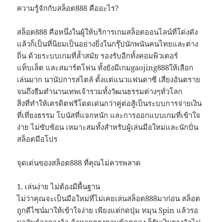
ความรู้จักกับสล็อต888 คืออะไร?
สล็อต888 คือหนึ่งในผู้ให้บริการเกมสล็อตออนไลน์ที่โด่งดัง
แล้วก็เป็นที่นิยมเป็นอย่างยิ่งในกรุ๊ปนักพนันคนไทยและต่าง
ถิ่น ด้วยระบบเกมที่ล้ำสมัย รองรับอีกทั้งคอมพิวเตอร์
แท็บเล็ต และสมาร์ตโฟน ทั้งยังมีเกมgaojing888ให้เลือก
เล่นมาก นานัปการสไตล์ ตั้งแต่แนวแฟนตาซี เสี่ยงอันตราย
จนถึงธีมตำนานเทพเจ้ารวมทั้งวัฒนธรรมต่างๆทั่วโลก
สิ่งที่ทำให้เครดิตฟรีโดดเด่นกว่าคู่ต่อสู้เป็นระบบการจ่ายเงิน
ที่เที่ยงธรรม โบนัสที่แจกหนัก และการออกแบบเกมที่เข้าใจ
ง่าย ไม่ซับซ้อน เหมาะสมทั้งสำหรับผู้เล่นมือใหม่และนักปั่น
สล็อตมือโปร
จุดเด่นของสล็อต888 ที่คุณไม่ควรพลาด
1. เล่นง่าย ไม่ต้องมีพื้นฐาน
ไม่ว่าคุณจะเป็นมือใหม่ที่ไม่เคยเล่นสล็อต888มาก่อน สล็อต
ถูกดีไซน์มาให้เข้าใจง่าย เพียงแต่กดปุ่ม หมุน Spin แล้วรอ