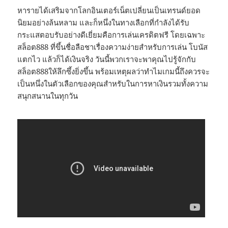
หารายได้เสริมจากโลกอินเตอร์เน็ตเปลี่ยนเป็นเทรนด์ยอด
นิยมอย่างล้นหลาม และก็หนึ่งในทางเลือกที่กำลังได้รับ
กระแสตอบรับอย่างดีเยี่ยมคือการเล่นเครดิตฟรี โดยเฉพาะ
สล็อต888 ที่ขึ้นชื่อลือชาเรื่องความง่ายสำหรับการเล่น โบนัส
แตกไว แล้วก็ได้เงินจริง วันนี้พวกเราจะพาคุณไปรู้จักกับ
สล็อต888ให้ลึกซึ้งยิ่งขึ้น พร้อมเหตุผลว่าทำไมเกมนี้ถึงควรจะ
เป็นหนึ่งในตัวเลือกของคุณสำหรับในการหาเงินรวมทั้งความ
สนุกสนานในทุกวัน