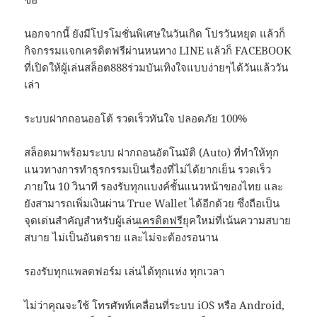
นอกจากนี้ ยังมีโปรโมชั่นพิเศษในวันเกิด โปรวันหยุด แล้วก็
กิจกรรมแจกเครดิตฟรีผ่านหนทาง LINE แล้วก็ FACEBOOK
ที่เปิดให้ผู้เล่นสล็อต888ร่วมบันเทิงใจแบบง่ายๆได้วันแล้ววัน
เล่า
ระบบฝากถอนออโต้ รวดเร็วทันใจ ปลอดภัย 100%
สล็อตมาพร้อมระบบ ฝากถอนอัตโนมัติ (Auto) ที่ทำให้ทุก
แนวทางการทำธุรกรรมเป็นเรื่องที่ไม่ได้ยากเย็น รวดเร็ว
ภายใน 10 วินาที รองรับทุกแบงค์ชั้นแนวหน้าของไทย และ
ยังสามารถเพิ่มเงินผ่าน True Wallet ได้อีกด้วย ซึ่งถือเป็น
จุดเด่นสำคัญสำหรับผู้เล่น
เครดิตฟรี
ยุคใหม่ที่เน้นความสบาย
สบาย ไม่เป็นอันตราย และไม่จะต้องรอนาน
รองรับทุกแพลตฟอร์ม เล่นได้ทุกแห่ง ทุกเวลา
ไม่ว่าคุณจะใช้ โทรศัพท์เคลื่อนที่ระบบ iOS หรือ Android,