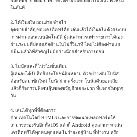
ผลลัพธ์จากวงล้อ ถ้าหากตรงตามข้อตกลง ก็รับเงินรางวัลไป
ในทันที
2. ได้เงินจริง ถอนง่าย จ่ายไว
จุดขายสำคัญของเครดิตฟรีคือ เล่นแล้วได้เงินจริง ด้วยระบบ
การฝาก-ถอนแบบอัตโนมัติ ผู้เล่นสามารถทำรายการได้เอง
ผ่านระบบที่ปลอดภัยด้านในไม่กี่วินาที โดยไม่ต้องผ่านแอ
ดมิน แล้วก็ที่สำคัญไม่มีอย่างน้อยสำหรับการถอน
3. โบนัสและก็โปรโมชั่นเพียบ
ผู้เล่นจะได้รับสิทธิประโยชน์ล้นหลาม ตัวอย่างเช่น โบนัส
ต้อนรับสมาชิกใหม่ โบนัสฝากครั้งแรก โบนัสคืนยอดเสีย
แล้วก็กิจกรรมพิเศษลุ้นของขวัญอีกเยอะมาก ที่แจกจริงทุกๆ
วัน
4. เล่นได้ทุกที่ที่ต้องการ
ด้วยเทคโนโลยี HTML5 และการพัฒนาแพลตฟอร์มให้
สามารถรองรับอีกทั้ง iOS แล้วก็ Android คุณสามารถเล่น
เครดิตฟรีได้ทุกหนทุกแห่ง ไม่ว่าจะอยู่บ้าน ที่ทำงาน หรือ