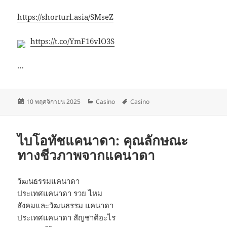
https://shorturl.asia/SMseZ
https://t.co/YmF16vlO3S
…
เขียน
หมวด
ป้าย
10 พฤศจิกายน 2025
Casino
Casino
เมื่อ
หมู่
กำกับ
ไบโอทัชแคนาดา: คุณลักษณะ
ทางชีวภาพจากแคนาดา
วัฒนธรรมแคนาดา
ประเทศแคนาดา รวย ไหม
สังคมและวัฒนธรรม แคนาดา
ประเทศแคนาดา สัญชาติอะไร