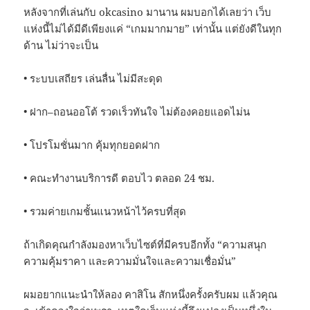
หลังจากที่เล่นกับ okcasino มานาน ผมบอกได้เลยว่า เว็บ
แห่งนี้ไม่ได้มีดีเพียงแค่ “เกมมากมาย” เท่านั้น แต่ยังดีในทุก
ด้าน ไม่ว่าจะเป็น
• ระบบเสถียร เล่นลื่น ไม่มีสะดุด
• ฝาก–ถอนออโต้ รวดเร็วทันใจ ไม่ต้องคอยแอดไม่น
• โปรโมชั่นมาก คุ้มทุกยอดฝาก
• คณะทำงานบริการดี ตอบไว ตลอด 24 ชม.
• รวมค่ายเกมชั้นแนวหน้าไว้ครบที่สุด
ถ้าเกิดคุณกำลังมองหาเว็บไซต์ที่มีครบอีกทั้ง “ความสนุก
ความคุ้มราคา และความมั่นใจและความเชื่อมั่น”
ผมอยากแนะนำให้ลอง คาสิโน สักหนึ่งครั้งครับผม แล้วคุณ