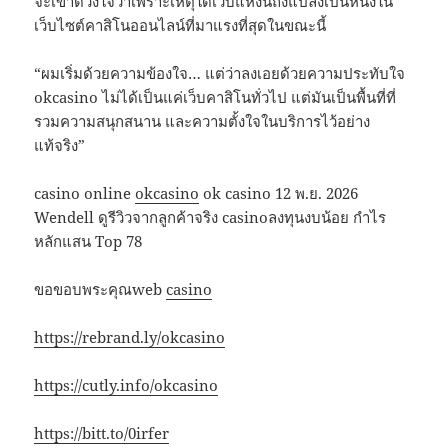
จะเข้าดวงใจว่าเพราะเหตุใดเว็บแห่งนี้ถึงแปลงเป็นหนึ่งใน
เว็บไซต์คาสิโนออนไลน์ที่มาแรงที่สุดในขณะนี้
“ผมเริ่มด้วยความข้องใจ… แต่ว่าลงเอยด้วยความประทับใจ
okcasino ไม่ได้เป็นแค่เว็บคาสิโนทั่วไป แต่มันเป็นพื้นที่ที่
รวมความสนุกสนาน และความตั้งใจในบริการไว้อย่าง
แท้จริง”
casino online
okcasino
ok casino 12 พ.ย. 2026
Wendell ดูรีวิวจากลูกค้าจริง casinoลงทุนงบน้อย กำไร
หลักแสน Top 78
ขอขอบพระคุณweb
casino
https://rebrand.ly/okcasino
https://cutly.info/okcasino
https://bitt.to/0irfer