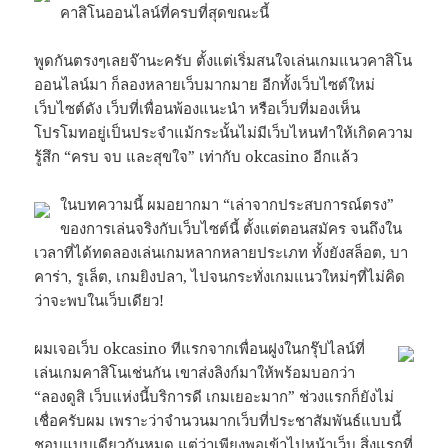
คาสิโนออนไลน์ที่ครบที่สุดขณะนี้
พูดกันตรงๆเลยจ๊านะครับ ตั้งแต่เริ่มสนใจเล่นเกมแนวคาสิโน
ออนไลน์มา ก็ลองหลายเว็บมากมาย อีกทั้งเว็บไซต์ใหม่
เว็บไซต์ดัง เว็บที่เพื่อนพ้องแนะนำ หรือเว็บที่มองเห็น
โปรโมทอยู่เป็นประจำแม้กระนั้นไม่มีเว็บไหนทำให้เกิดความ
รู้สึก “ครบ จบ และสุขใจ” เท่ากับ okcasino อีกแล้ว
ในบทความนี้ ผมอยากมา “เล่าจากประสบการณ์ตรง”
ของการเล่นจริงกับเว็บไซต์นี้ ตั้งแต่ตอนสมัคร จนถึงใน
เวลาที่ได้ทดลองเล่นเกมหลากหลายประเภท ทั้งยังสล็อต, บา
คาร่า, รูเล็ต, เกมยิงปลา, ไปจนกระทั่งเกมแนวใหม่ๆที่ไม่คิด
ว่าจะพบในเว็บเดียว!
ผมเจอเว็บ okcasino ทีแรกจากเพื่อนฝูงในกรุ๊ปไลน์ที่
เล่นเกมคาสิโนเช่นกัน เขาส่งลิงก์มาให้พร้อมบอกว่า
“ลองดูสิ เว็บแห่งนี้บริการดี เกมเยอะมาก” ช่วงแรกก็ยังไม่
เชื่อครับผม เพราะว่าจำนวนมากเว็บที่ประชาสัมพันธ์แบบนี้
ชอบแบบเดียวกันหมด แต่ว่าเพียงพอเข้าไปหน้าเว็บ สิ่งแรกที่