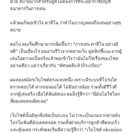
ด้วย สบายมากสำหรับผู้ที่ไม่ต้องการที่จะอยากใช้บัญชี
ธนาคารในการเล่น
แล้วผมก็พอเข้าใจ คาสิโน ว่าทำไมบางบุคคลถึงเล่นอย่างสุข
สบาย
ต่อไป ผมเริ่มศึกษามากเพิ่มขึ้นว่า “การเล่น คาสิโน อย่างมี
สติ” เป็นเยี่ยงไร ผมอ่านรีวิวจากหลายเว็บ ดูคลิปชี้แนะจากผู้
เล่นในความเป็นจริงแล้วพอเข้าใจว่ามันไม่ใช่เรื่องของโชค
อย่างเดียว แต่ว่าเกี่ยวกับ “ทัศนคติแล้วก็ระเบียบ”
ผมลองสมัครเว็บไซต์ตรงแห่งหนึ่ง เพราะมีระบบที่โปร่งใส
ตรวจสอบได้ ฝากถอนออโต้ ไม่มีอย่างน้อย รวมทั้งมีรีวิวดี
จากผู้เล่นจริง เมื่อได้สัมผัสเอง ผมยิ่งรู้สึกว่า “นี่มันไม่ใช่โลก
ที่ผมเคยหลงผิดเลย”
เว็บไซต์นั้นมีทุกสิ่งจัดเป็นระบบ ไม่ว่าจะเป็นเกมจากค่ายดัง
โปรโมชั่นที่อัปเดตตลอด รวมทั้งฝ่ายบริการลูกค้าที่ตอบเร็ว
และคุ้นเคย กระทั่งผมเริ่มมีความรู้สึกว่า “เว็บไซต์ okcasino