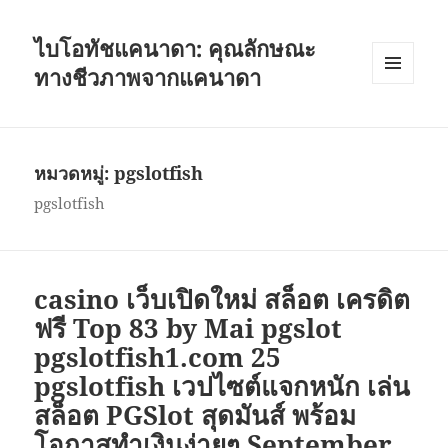
ไบโอทัชแคนาดา: คุณลักษณะ
ทางชีวภาพจากแคนาดา
เมนู
และวิด
เจ็ต
หมวดหมู่:
pgslotfish
pgslotfish
casino เว็บเปิดใหม่ สล็อต เครดิต
ฟรี Top 83 by Mai pgslot
pgslotfish1.com 25
pgslotfish เวปไซต์แจกหนัก เล่น
สล็อต PGSlot สุดมันส์ พร้อม
โอกาสทำเงินง่ายๆ September