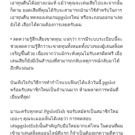
เอาทุนคืนได้อย่างแน่แท้ แม้ว่าคุณจะเล่นเสียไปและจากนั้น
ก็ตาม ยอดเสียที่คุณได้รับจะสามารถนำมาใช้สำหรับในการ
เอาทุนคืน ทดลองเล่นเกมpgslotใหม่ หรือจะถอนออกมาเลย
ยังได้ เลือกได้ตามต้องการเลยครับผม
• ลดความรู้สึกเสี่ยงขาดทุน: แน่ๆว่า การมีระบบระเบียบนี้จะ
ช่วยลดความรู้สึกว่าจะขาดทุนทั้งหมดทั้งปวงของผู้เล่นสล็อต
เจริญขึ้นด้วย เนื่องจากว่าแม้กระทั่งคุณไม่รับเครดิตฟรี เมื่อ
เล่นเสียก็ยังมีเงินสำรองที่สามารถกลับเหตุการณ์กลับมาได้
อีกทีแน่นอน
บันเทิงใจกับวิธีการทำกำไรแบบฟินๆได้แล้ววันนี้ pgslot
พร้อมรับสมาชิกใหม่เป็นจำนวนมาก ห้ามพลาดการพนันที่
เยี่ยมที่สุด!
มานะครับทุกคน! Pgslotfish ขอรับสมัครเป็นสมาชิกใหม่
เยอะๆ คุณจะมองเห็นได้เลยว่า การทดสอบ
เล่นpgslotfishนั้นสำคัญกับมือใหม่มากแค่ไหน ในตอนที่ผม
เข้ามาเล่นสล็อตออนไลน์ทีแรก ก็จำเป็นต้องยกความดีความ