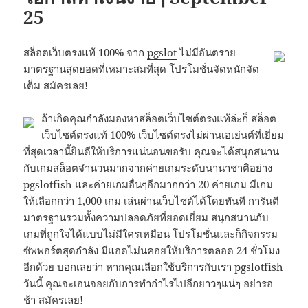
25
สล็อตเว็บตรงแท้ 100% จาก
pgslot
ไม่มีอันตราย
มาตรฐานสุดยอดที่เหมาะสมที่สุด โปรโมชั่นจัดหนักจัด
เต็ม สมัครเลย!
ถ้าเกิดคุณกำลังมองหาสล็อตเว็บไซต์ตรงแท้ล่ะก็ สล็อต
เว็บไซต์ตรงแท้ 100% เว็บไซต์ตรงไม่ผ่านเอเย่นต์ที่เยี่ยม
ที่สุดเวลานี้ยินดีให้บริการแน่นอนขอรับ คุณจะได้สนุกสนาน
กับเกมสล็อตจำนวนมากจากค่ายเกมระดับนานาชาติอย่าง
pgslotfish และค่ายเกมอื่นๆอีกมากกว่า 20 ค่ายเกม มีเกม
ให้เลือกกว่า 1,000 เกม เล่นผ่านเว็บไซต์ได้โดยทันที การันตี
มาตรฐานรวมทั้งความปลอดภัยที่ยอดเยี่ยม สนุกสนานกับ
เกมที่ถูกใจได้แบบไม่มีใครเหมือน โปรโมชั่นและก็กิจกรรม
ซัพพอร์ตสุดกำลัง มีแอดไม่นคอยให้บริการตลอด 24 ชั่วโมง
อีกด้วย บอกเลยว่า หากคุณเลือกใช้บริการกับเรา pgslotfish
วันนี้ คุณจะเอนจอยกับการทำกำไรไปอีกยาวๆแน่ๆ อย่ารอ
ช้า สมัครเลย!