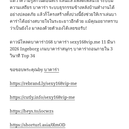
แต่ว่าความรู้สึกในตอนที่เราเล่นแล้วเพลิดเพลินใจ ระบบมี
ความเสถียร บาคาร่า ระบบธุรกรรมข้างหลังบ้านทำงานได้
อย่างปลอดภัย แล้วก็โครงสร้างทั้งปวงนี้ยังช่วยให้เราเล่นบา
คาร่าได้อย่างสบายใจในระยะยาวอีกด้วย แม้คุณอยากทราบ
ว่าเป็นยังไง มาลองด้วยตัวเองได้เลยขอรับ!
ดาวน์โหลดบาคาร่า168 บาคาร่า sexy168vip.me 11 มีนา
2026 Ingeborg เกมบาคาร่าสนุกๆ บาคาร่าถอนภายใน 3
วินาที Top 34
ขอขอบพระคุณby
บาคาร่า
https://rebrand.ly/sexy168vip-me
https://cutly.info/sexy168vip-me
https://heys.to/iocwzs
https://shorturl.asia/0lmOD