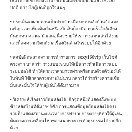
เล่นได้ง่ายอย่างยิ่ง ถ้าหากเติมเงินหรือเบิกเงินแล้วใช้เวลา
ปกติ อย่างไรผู้เล่นก็ถูกใจแน่ๆ
• ประเมินผลฝากถอนเป็นประจำ: เมื่อระบบหลังบ้านจัดแจง
เจริญ เวลาเพิ่มเติมเงินหรือเบิกเงินก็จะมีความเร็วใกล้เคียง
กันทุกหน ความสม่ำเสมอนี้จะช่วยให้เราวางแผนเล่นได้ง่าย
และก็ลดความวิตกกังวลเรื่องเงินค้างในระบบได้อีกด้วย
• ลดข้อผิดพลาดจากการทำรายการ:
sexy168vip
เว็บไซต์
ตรงจาก บาคาร่า วางแบบระบบให้เป็นการดำเนินการแบบ
ระบบออโต้ ทำให้พวกเราสามารถฝากหรือถอนด้วยตัวเองได้
ในทันที ใช้เวลาตรวจทานไม่นาน กล่าวได้ว่าสร้างความเชื่อ
มั่นและมั่นใจให้กับผู้เล่นได้ดีมากมาย
• วิเคราะห์เรื่องราวย้อนหลังได้: อีกจุดหนึ่งที่แสดงถึงระบบ
ข้างหลังบ้านที่ดีมากๆก็คือ การแสดงข้อมูลย้อนหลังได้ครบ
รวมถึงแสดงสถานะแนวทางการทำรายการต่างๆที่ทำให้ผู้เล่น
ติดตามการเคลื่อนไหวของแนวทางการทำธุรกรรมได้ง่ายอีก
ด้วย