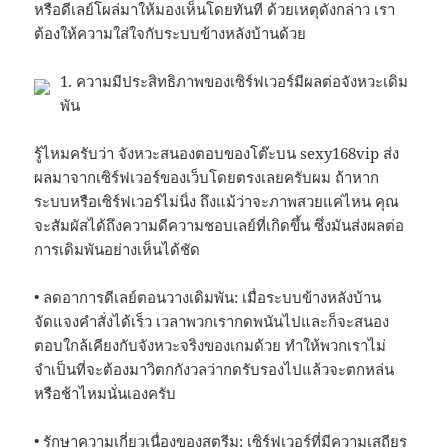
หรือดีเลย์โผล่มาให้มองเห็นโดยทันที ด้วยเหตุดังกล่าว เรา
ต้องให้ความใส่ใจกับระบบข้างหลังบ้านด้วย
1. ความมีประสิทธิภาพของเซิร์ฟเวอร์มีผลต่อจังหวะเดิม
พัน
รู้ไหมครับว่า จังหวะสนองตอบของโต๊ะบน sexy168vip ส่ง
ผลมาจากเซิร์ฟเวอร์ของเว็บโดยตรงเลยครับผม ถ้าหาก
ระบบหรือเซิร์ฟเวอร์ไม่นิ่ง ถึงแม้ว่าจะภาพสวยแค่ไหน คุณ
จะสัมผัสได้ถึงความดีความชอบเลย์ที่เกิดขึ้น ซึ่งมันส่งผลต่อ
การเดิมพันอย่างเห็นได้ชัด
• ลดอาการดีเลย์ตอนวางเดิมพัน: เมื่อระบบข้างหลังบ้าน
จัดแจงคำสั่งได้เร็ว เวลาพวกเรากดพนันไปและก็จะสนอง
ตอบใกล้เคียงกับจังหวะจริงของเกมด้วย ทำให้พวกเราไม่
จำเป็นที่จะต้องมาวิตกกังวลว่ากดรับรองไปแล้วจะตกหล่น
หรือช้าไหมนั่นเองครับ
• รักษาความเกี่ยวเนื่องของสตรีม: เซิร์ฟเวอร์ที่มีความเสถียร