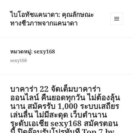
ไบโอทัชแคนาดา: คุณลักษณะ
ทางชีวภาพจากแคนาดา
เมนู
และวิด
เจ็ต
หมวดหมู่:
sexy168
sexy168
บาคาร่า 22 จัดเต็มบาคาร่า
ออนไลน์ คืนยอดทุกวัน ไม่ต้องลุ้น
นาน สมัครรับ 1,000 ระบบเสถียร
เล่นลื่น ไม่มีสะดุด เว็บตำนาน
ระดับเอเชีย sexy168 สมัครตอน
นี้ ปิดจ๊อบรับโปรทันที Top 7 by