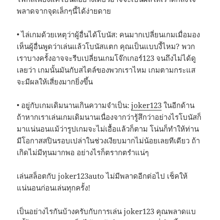
พลาดจากจุดเล็กๆนี้ได้ง่ายดาย
• ไล่เกมด้วยเหตุว่าผู้อื่นได้โบนัส: คนมากเปลี่ยนเกมเมื่อมอง
เห็นผู้อื่นพูดว่าเล่นแล้วโบนัสแตก คุณเป็นแบบงี้ไหม? พวก
เราบางครั้งอาจจะรีบเปลี่ยนเกมโจ๊กเกอร์123 จนถึงไม่ได้ดู
เลยว่า เกมนั้นมันกับสไตล์ของพวกเราไหม เกมตามกระแส
จะมีผลให้เสี่ยงมากยิ่งขึ้น
• อยู่กับเกมเดิมนานเกินความจำเป็น:
joker123
ในอีกด้าน
ถ้าหากเราเล่นเกมเดิมนานเนื่องจากว่ารู้สึกว่าอย่างไรโบนัสก็
มาแน่นอนแม้ว่ารูปเกมจะไม่เอื้อแล้วก็ตาม โน่นก็ทำให้ท่าน
มีโอกาสสปินรอบเปล่าในช่วงเงียบมากไม่น้อยเลยทีเดียว ถ้า
เกิดไม่มีทุนมากพอ อย่างไรก็ตรากตรำแน่ๆ
เล่นสล็อตกับ joker123auto ไม่มีพลาดอีกต่อไป เช็คให้
แน่นอนก่อนเล่นทุกครั้ง!
เป็นอย่างไรกันบ้างครับกับการเล่น joker123 คุณพลาดแบ