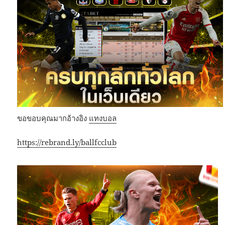
ขอขอบคุณมากอ้างอิง
แทงบอล
https://rebrand.ly/ballfcclub