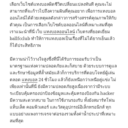
เลือกเว็บไซต์แทงบอลผิดชีวิตเปลี่ยนแปลงทันที คุณจะไม่
สามารถที่จะก้าวไปถึงความฝันที่คุณอยาก เพื่อการแทงบอล
ออนไลน์ได้ด้วยเหตุผลดังกล่าวการสร้างสรรค์คุณภาพให้กับ
ตัวคุณ เป็นการเลือกเว็บไซต์บอลออนไลน์ที่เหมาะสมที่สุด
เราแนะนำที่นี่ เว็บ
แทงบอลออนไลน์
เว็บตรงที่ยอดเยี่ยม
ballfcclub ทำให้การแทงบอลเป็นเรื่องที่ไม่ได้ยากเย็นแล้ว
ก็ได้ประสิทธิภาพ
มีความน่าไว้วางใจสูงซึ่งที่นี่ได้รับการยอมรับว่าเป็น
มาตรฐานแห่งความปลอดภัยและก็สบาย ด้วยระบบการดูแล
และรักษาข้อมูลที่ล้ำสมัยแล้วก็การบริการที่ตอบโจทย์ผู้เล่น
ตลอด
แทงบอล
24 ชั่วโมง แล้วก็ยังเหนือกว่าเหนือคู่แข่ง ไม่
เพียงเท่านั้นที่นี่ ยังมีความปลอดภัยสูงเนื่องจากว่ามีระบบ
ระเบียบคุ้มครองปกป้องข้อมูลและคุ้มครองป้องกัน hacker
มีความสะดวกสบาย ในการใช้งานรองรับ ทั้งยังสมาร์ทโฟน
แท็บเล็ต คอมพิวเตอร์ และวัสดุอุปกรณ์อิเล็กทรอนิกส์ ทุก
แบบอย่างแพงการเจรจาต่อรองรวมทั้งค่าน้ำประปาที่เหมาะ
สมที่สุด