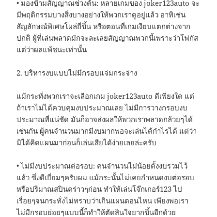
• มองข้ามสัญญาณช่วงต้น: หลายเกมของ joker123auto จะ
มีพฤติกรรมบางสิ่งบางอย่างให้พวกเราดูอยู่แล้ว อาทิเช่น
สัญลักษณ์พิเศษโผล่ถี่ขึ้น หรือตอนที่เกมเงียบแตกต่างจาก
ปกติ ผู้ที่เล่นพลาดมักจะละเลยสัญญาณพวกนี้เพราะว่าโฟกัส
แต่ว่าผลแพ้ชนะเท่านั้น
2. บริหารงบแบบไม่มีกรอบแจ่มกระจ่าง
แม้กระทั่งพวกเราจะเลือกเกม joker123auto ดีเพียงใด แต่
ถ้าเราไม่ได้ควบคุมงบประมาณเลย ไม่มีการวางกรอบงบ
ประมาณที่แน่ชัด มันก็อาจส่งผลให้พวกเราพลาดกล้วยๆได้
เช่นกัน ผู้คนจำนวนมากมีงบมากพอจะเล่นได้กำไรได้ แต่ว่า
มิได้คิดแผนมาก่อนก็เล่นเสียได้ง่ายเลยล่ะครับ
• ไม่มีงบประมาณต่อรอบ: คนจำนวนไม่น้อยตั้งงบรวมไว้
แล้ว ซึ่งดีเยี่ยมๆครับผม แม้กระนั้นไม่เคยกำหนดงบต่อรอบ
หรือปริมาณสปินคร่าวๆก่อน ทำให้เล่นโจ๊กเกอร์123 ไป
เรื่อยๆจนกระทั่งไม่ทราบว่าเกินแผนตอนไหน เพียงพอเรา
ไม่มีกรอบย่อยๆแบบนี้ก็ทำให้ตัดสินใจยากขึ้นอีกด้วย