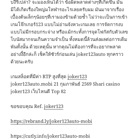
บงี้รึเปล่า? จะมองเห็นได้ว่า ข้อผิดพลาดต่างๆที่เกิดขึ้น มัน
มิได้เกิดเรื่องใหญ่มโหฬารอะไรเลยครับผม มันมาจากเรื่อง
เบื้องต้นเล็กๆน้อยๆที่เรามองข้ามด้วยซ้ำ ไม่ว่าจะเป็นการเข้า
เกมโจ๊กเกอร์123 แบบไม่อ่านจังหวะเกมเลย การจัดการงบ
แบบไม่มีกรอบกระจ่าง หรือแม้กระทั้งการจุดโฟกัสกับตัวเลข
โบนัสมากจนเกินความจำเป็น ทั้งหมดนี้ล้วนส่งผลต่อการเดิม
พันทั้งนั้น ด้วยเหตุนั้น หากคุณไม่ต้องการที่จะอยากพลาด
อย่างงี้อีกล่ะก็ เช็คให้ชัวร์ก่อนเล่น joker123auto ทุกคราว
ด้วยนะครับ
เกมสล็อตที่มีค่า RTP สูงที่สุด
joker123
joker123auto.mobi 21 กุมภาพันธ์ 2569 Shari casino
joker123 เว็บไหนดี Top 82
ขอขอบคุณ Ref.
joker123
https://rebrand.ly/joker123auto-mobi
https://cutly.info/joker123auto-mobi