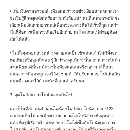
• เพิ่มเงินตามอารมณ์: เพียงพอเราเจอช่วงเงียบนานๆพวกเรา
จะเริ่มรู้สึกหงุดหงิดหรืออารมณ์เสียแน่ๆ คนที่เล่นพลาดมักจะ
เลือกเพิ่มเงินตามอารมณ์เพื่อหวังจะทวงคืนให้เร็วที่สุด แต่ว่า
นั่นก็คือการเพิ่มการเสี่ยงไปอีกด้วย คนไหนกันแน่ทำอยู่ต้อง
เลิกได้แล้ว
• ไม่ตั้งจุดหยุดล่วงหน้า: หลายคนเป็นเข้าเล่นแล้วไม่มีทั้งจุด
พอเพียงหรือจุดพักเลย รู้สึกว่าจะดูแม้กระนั้นสถานการณ์หน้า
งานเพียงแค่นั้น แม้กระนั้นเพียงพอเล่นจริงๆอารมณ์ก็ชนะ
เสมอ การมีจุดหยุดเอาไว้จะช่วยทำให้ปรับพวกเราไม่เล่นเกิน
แผนที่วางเอาไว้ก้าวหน้าที่สุดแล้วครับผม
3. จุดโฟกัสแต่ว่าโบนัสมากเกินไป
และก็ในที่สุด คนจำนวนไม่น้อยโฟกัสแต่โบนัส joker123
มากจนเกินไป พอเพียงเราพยายามไล่โบนัสกระทั่งสุดทาง
แล้ว ทั้งๆที่เรื่องจริง ผลระยะยาวไม่ได้ขึ้นกับโบนัสเลย การ
โฟกัสเพียงแค่โบนัสอย่างเดียวอาจจะเป็นผลให้เราตกลงใจ