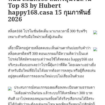
Top 83 by Hubert
happy168.casa 15 กุมภาพันธ์
2026
สล็อต168 โปรโมชั่นจัดเต็ม มาแรงเวลานี้ 300 รับฟรีๆ
เหมาะสำหรับมือใหม่รวมทั้งผู้เล่นเดิม
เดี๋ยวนี้ใครอยู่สายสล็อตคงจะเห็นผ่านตากันบ่อยกับคำว่า
สล็อตเครดิตฟรี 300 ตอนแรกผมก็มีความคิดว่าเป็นแค่
โปรล่อให้สมัครเฉยๆแต่ว่าพอใช้ได้ทดลอง happy168 เอง
จริงๆจะต้องบอกเลยว่าโปรนี้คุ้มกว่าที่คิด โดยเฉพาะอย่างยิ่ง
สำหรับมือใหม่ที่ยังไม่ได้อยากต้องการลงทุน หรือผู้ที่เคยเล่น
อยู่สุดแต่ต้องการลองเกมใหม่แบบไม่เสี่ยงเงินตัวเอง
ประสบการณ์หนแรกของผมคือลงทะเบียนตามธรรมดา
ไม่ต้องฝากเงินก่อน แล้วระบบก็ให้เครดิตมา 300 บาท
ทันที เอาไปทดลองหมุนเกมสล็อตได้จริงๆเลือกเกมได้อิสระ
มิได้บังคับว่าจะต้องเล่นเกมไหน พอเพียงเริ่มหมุนไปสักพักก็