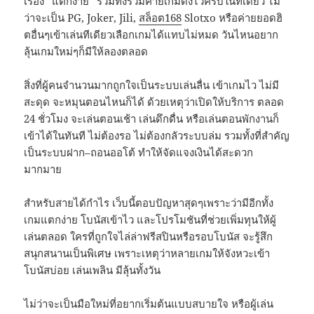
เรื่อง “แตกง่าย” รวมทั้งรวมค่ายเกมดังไว้ครบในที่เดียว ไม่
ว่าจะเป็น PG, Joker, Jili,
สล็อต168
Slotxo หรือค่ายยอดฮิ
ตอื่นๆเข้าเล่นทีเดียวเลือกเกมได้แทบไม่หมด วันไหนอยาก
ลุ้นเกมใหม่ๆก็มีให้ลองตลอด
สิ่งที่ผู้คนจำนวนมากถูกใจเป็นระบบเล่นลื่น เข้าเกมไว ไม่มี
สะดุด จะหมุนตอนไหนก็ได้ ด้วยเหตุว่าเปิดให้บริการ ตลอด
24 ชั่วโมง จะเล่นตอนเช้า เล่นดึกดื่น หรือเล่นตอนพักงานก็
เข้าได้ในทันที ไม่ต้องรอ ไม่ต้องกลัวระบบล่ม รวมทั้งที่สำคัญ
เป็นระบบฝาก–ถอนออโต้ ทำให้จัดแจงเงินได้สะดวก
มากมาย
สำหรับสายได้กำไร เว็บนี้ตอบปัญหาสุดๆเพราะว่ามีอีกทั้ง
เกมแตกง่าย โบนัสเข้าไว และโปรโมชันที่ช่วยเพิ่มทุนให้ผู้
เล่นตลอด ใครที่ถูกใจไล่ล่าฟรีสปินหรือรอบโบนัส จะรู้สึก
สนุกสนานเป็นพิเศษ เพราะเหตุว่าหลายเกมให้จังหวะเข้า
โบนัสบ่อย เล่นเพลิน มีลุ้นทั้งวัน
ไม่ว่าจะเป็นมือใหม่ที่อยากเริ่มต้นแบบสบายใจ หรือผู้เล่น