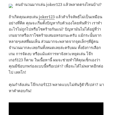
คนจำนวนมากเล่น joker123 แล้วพลาดตรงไหนบ้าง?
ถ้าเกิดคุณเคยเล่น
joker123
แล้วสำเร็จลัพธ์ไม่เป็นเหมือน
อย่างที่คิด คุณจะเริ่มตั้งปัญหากับตัวเองโดยทันทีว่า เราทำ
อะไรไม่ถูกไปหรือโชคร้ายกันแน่? ปัญหามันไม่ได้อยู่ที่ว่า
เกมยากหรือเราโชคร้ายเสมอหรอกนะครับ แม้กระนั้นจาก
หลายๆเคสที่ผมเห็น ส่วนมากจะพลาดจากจุดเล็กๆที่ผู้คน
จำนวนมากละเลยกันทั้งหมดเลยล่ะครับผม ทั้งยังการเลือก
เกม การจัดงบ หรือแม้แต่การหาจังหวะหยุดเล่น โจ๊ก
เกอร์123 ก็ตาม ในเนื้อหานี้ ผมจะช่วยทำให้คุณเช็กเองว่า
คุณมีข้อบกพร่องแบบนี้หรือเปล่า? เพื่อจะได้ไม่พลาดอีกต่อ
ไป เลทโก!
คุณกำลังเล่น โจ๊กเกอร์123 พลาดแบบไม่ทันรู้ตัวรึเปล่า? มา
หาคำตอบกัน!