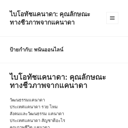
ไบโอทัชแคนาดา: คุณลักษณะ
ทางชีวภาพจากแคนาดา
เมนู
และวิด
เจ็ต
ป้ายกำกับ:
พนันออนไลน์
ไบโอทัชแคนาดา: คุณลักษณะ
ทางชีวภาพจากแคนาดา
วัฒนธรรมแคนาดา
ประเทศแคนาดา รวย ไหม
สังคมและวัฒนธรรม แคนาดา
ประเทศแคนาดา สัญชาติอะไร
คุณภาพชีวิต แคนาดา