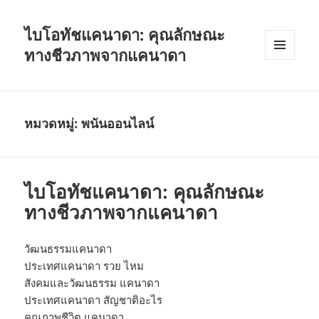
ไบโอทัชแคนาดา: คุณลักษณะ
ทางชีวภาพจากแคนาดา
เมนู
และวิด
เจ็ต
หมวดหมู่:
พนันออนไลน์
ไบโอทัชแคนาดา: คุณลักษณะ
ทางชีวภาพจากแคนาดา
วัฒนธรรมแคนาดา
ประเทศแคนาดา รวย ไหม
สังคมและวัฒนธรรม แคนาดา
ประเทศแคนาดา สัญชาติอะไร
คุณภาพชีวิต แคนาดา