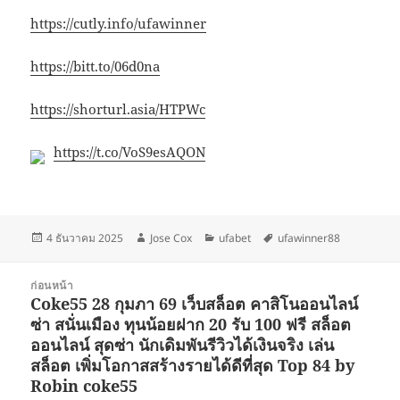
https://cutly.info/ufawinner
https://bitt.to/06d0na
https://shorturl.asia/HTPWc
https://t.co/VoS9esAQON
เขียน
ผู้
หมวด
ป้าย
4 ธันวาคม 2025
Jose Cox
ufabet
ufawinner88
เมื่อ
เขียน
หมู่
กำกับ
แนะแนว
ก่อนหน้า
เรื่อง
Coke55 28 กุมภา 69 เว็บสล็อต คาสิโนออนไลน์
เรื่อง
ซ่า สนั่นเมือง ทุนน้อยฝาก 20 รับ 100 ฟรี สล็อต
ก่อน
ออนไลน์ สุดซ่า นักเดิมพันรีวิวได้เงินจริง เล่น
หน้า:
สล็อต เพิ่มโอกาสสร้างรายได้ดีที่สุด Top 84 by
Robin coke55