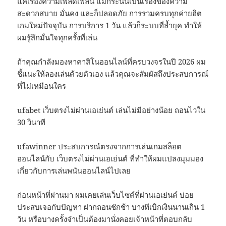
แค่เรื่องความเพลิดเพลิน แม้กระนั้นเป็นเรื่องของความ
สะดวกสบาย มั่นคง และก็ปลอดภัย การรวมครบทุกค่ายฮิต
เกมใหม่ปัจจุบัน การบริการ 1 วัน แล้วก็ระบบที่ล้ำยุค ทำให้
ผมรู้สึกมั่นใจทุกครั้งที่เล่น
ถ้าคุณกำลังมองหาคาสิโนออนไลน์ที่ครบวงจรในปี 2026 ผม
ชี้แนะให้ลองเล่นด้วยตัวเอง แล้วคุณจะสัมผัสถึงประสบการณ์
ที่ไม่เหมือนใคร
ufabet เว็บตรงไม่ผ่านเอเย่นต์ เล่นไม่มีอย่างน้อย ถอนไวใน
30 วินาที
ufawinner ประสบการณ์ตรงจากการเล่นเกมสล็อต
ออนไลน์กับ เว็บตรงไม่ผ่านเอเย่นต์ ที่ทำให้ผมแปลงมุมมอง
เกี่ยวกับการเล่นพนันออนไลน์ไปเลย
ก่อนหน้าที่ผ่านมา ผมเคยเล่นเว็บไซต์ที่ผ่านเอเย่นต์ บ่อย
ประสบเจอกับปัญหา ฝากถอนชักช้า บางทีเบิกเงินนานเกิน 1
วัน หรือบางครั้งจำเป็นต้องมานั่งคอยเจ้าหน้าที่ตอบกลับ