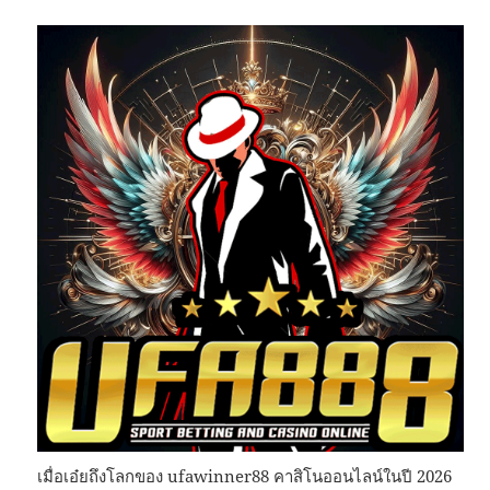
เมื่อเอ๋ยถึงโลกของ ufawinner88 คาสิโนออนไลน์ในปี 2026