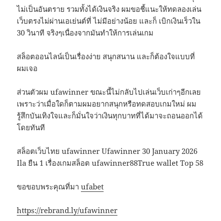
ไม่เป็นอันตราย รวมทั้งได้เงินจริง ผมขอชี้แนะให้ทดลองเล่น
เว็บตรงไม่ผ่านเอเย่นต์ที่ ไม่มีอย่างน้อย และก็ เบิกเงินเร็วใน
30 วินาที จริงๆเนื่องจากมันทำให้การเล่นเกม
สล็อตออนไลน์เป็นเรื่องง่าย สนุกสนาน และก็ต้องใจแบบที่
ผมเจอ
ส่วนตัวผม ufawinner ขณะนี้ไม่กลับไปเล่นเว็บเก่าๆอีกเลย
เพราะว่าเมื่อใดก็ตามผมอยากสนุกหรือทดสอบเกมใหม่ ผม
รู้สึกบันเทิงใจและก็มั่นใจว่าเงินทุกบาทที่ได้มาจะถอนออกได้
โดยทันที
สล็อตเว็บไทย ufawinner Ufawinner 30 January 2026
Ila ยืน 1 เรื่องเกมสล็อต ufawinner88True wallet Top 58
ขอขอบพระคุณที่มา
ufabet
https://rebrand.ly/ufawinner