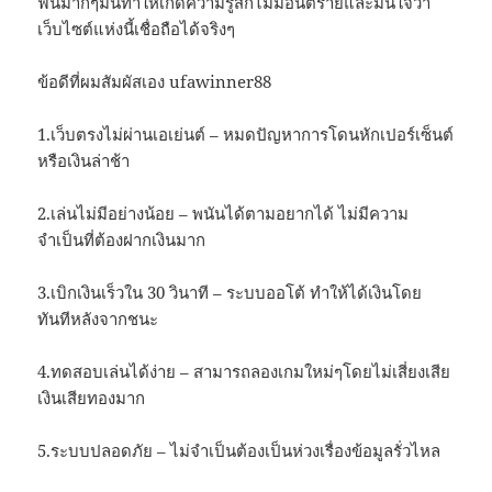
ฟินมากๆมันทำให้เกิดความรู้สึกไม่มีอันตรายและมั่นใจว่า
เว็บไซต์แห่งนี้เชื่อถือได้จริงๆ
ข้อดีที่ผมสัมผัสเอง ufawinner88
1.เว็บตรงไม่ผ่านเอเย่นต์ – หมดปัญหาการโดนหักเปอร์เซ็นต์
หรือเงินล่าช้า
2.เล่นไม่มีอย่างน้อย – พนันได้ตามอยากได้ ไม่มีความ
จำเป็นที่ต้องฝากเงินมาก
3.เบิกเงินเร็วใน 30 วินาที – ระบบออโต้ ทำให้ได้เงินโดย
ทันทีหลังจากชนะ
4.ทดสอบเล่นได้ง่าย – สามารถลองเกมใหม่ๆโดยไม่เสี่ยงเสีย
เงินเสียทองมาก
5.ระบบปลอดภัย – ไม่จำเป็นต้องเป็นห่วงเรื่องข้อมูลรั่วไหล