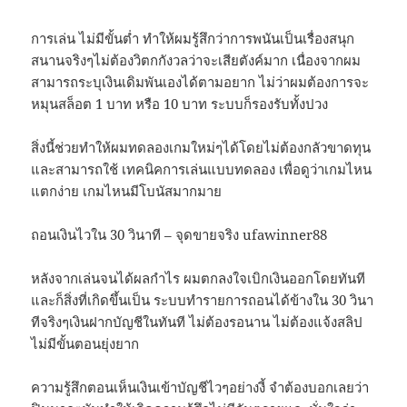
การเล่น ไม่มีขั้นต่ำ ทำให้ผมรู้สึกว่าการพนันเป็นเรื่องสนุก
สนานจริงๆไม่ต้องวิตกกังวลว่าจะเสียตังค์มาก เนื่องจากผม
สามารถระบุเงินเดิมพันเองได้ตามอยาก ไม่ว่าผมต้องการจะ
หมุนสล็อต 1 บาท หรือ 10 บาท ระบบก็รองรับทั้งปวง
สิ่งนี้ช่วยทำให้ผมทดลองเกมใหม่ๆได้โดยไม่ต้องกลัวขาดทุน
และสามารถใช้ เทคนิคการเล่นแบบทดลอง เพื่อดูว่าเกมไหน
แตกง่าย เกมไหนมีโบนัสมากมาย
ถอนเงินไวใน 30 วินาที – จุดขายจริง ufawinner88
หลังจากเล่นจนได้ผลกำไร ผมตกลงใจเบิกเงินออกโดยทันที
และก็สิ่งที่เกิดขึ้นเป็น ระบบทำรายการถอนได้ข้างใน 30 วินา
ทีจริงๆเงินฝากบัญชีในทันที ไม่ต้องรอนาน ไม่ต้องแจ้งสลิป
ไม่มีขั้นตอนยุ่งยาก
ความรู้สึกตอนเห็นเงินเข้าบัญชีไวๆอย่างงี้ จำต้องบอกเลยว่า