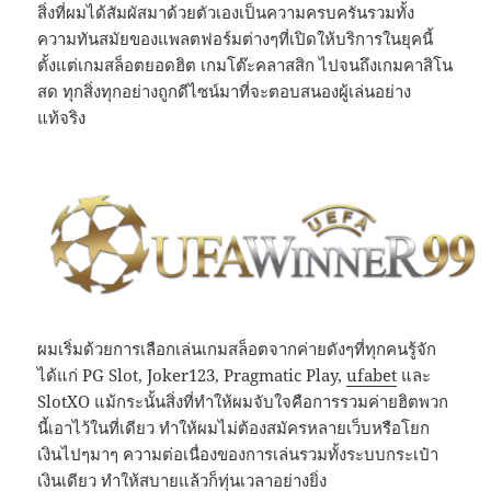
สิ่งที่ผมได้สัมผัสมาด้วยตัวเองเป็นความครบครันรวมทั้ง
ความทันสมัยของแพลตฟอร์มต่างๆที่เปิดให้บริการในยุคนี้
ตั้งแต่เกมสล็อตยอดฮิต เกมโต๊ะคลาสสิก ไปจนถึงเกมคาสิโน
สด ทุกสิ่งทุกอย่างถูกดีไซน์มาที่จะตอบสนองผู้เล่นอย่าง
แท้จริง
ผมเริ่มด้วยการเลือกเล่นเกมสล็อตจากค่ายดังๆที่ทุกคนรู้จัก
ได้แก่ PG Slot, Joker123, Pragmatic Play,
ufabet
และ
SlotXO แม้กระนั้นสิ่งที่ทำให้ผมจับใจคือการรวมค่ายฮิตพวก
นี้เอาไว้ในที่เดียว ทำให้ผมไม่ต้องสมัครหลายเว็บหรือโยก
เงินไปๆมาๆ ความต่อเนื่องของการเล่นรวมทั้งระบบกระเป๋า
เงินเดียว ทำให้สบายแล้วก็ทุ่นเวลาอย่างยิ่ง