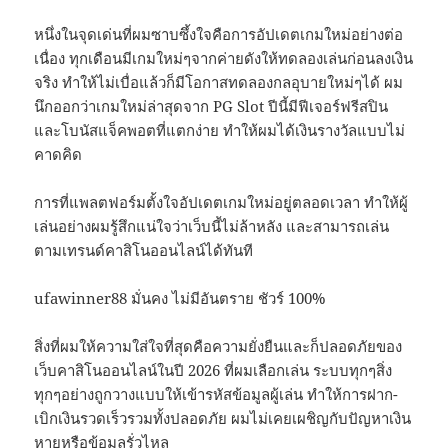
หนึ่งในจุดเด่นที่ผมซาบซึ้งใจคือการอัปเดตเกมใหม่อย่างต่อ
เนื่อง ทุกเดือนมีเกมใหม่ๆจากค่ายดังให้ทดลองเล่นก่อนลงเงิน
จริง ทำให้ไม่เบื่อแล้วก็มีโอกาสทดลองกลอุบายใหม่ๆได้ ผม
นึกออกว่าเกมใหม่ล่าสุดจาก PG Slot ปีนี้มีฟีเจอร์ฟรีสปิน
และโบนัสแจ็คพอตที่แตกง่าย ทำให้ผมได้เงินรางวัลแบบไม่
คาดคิด
การที่แพลตฟอร์มตั้งใจอัปเดตเกมใหม่อยู่ตลอดเวลา ทำให้ผู้
เล่นอย่างผมรู้สึกแน่ใจว่าเว็บนี้ไม่ล้าหลัง และสามารถเล่น
ตามเทรนด์คาสิโนออนไลน์ได้ทันที
ufawinner88 มั่นคง ไม่มีอันตราย ชัวร์ 100%
สิ่งที่ผมให้ความใส่ใจที่สุดคือความยั่งยืนและก็ปลอดภัยของ
เว็บคาสิโนออนไลน์ในปี 2026 ที่ผมเลือกเล่น ระบบทุกๆสิ่ง
ทุกๆอย่างถูกวางแบบให้เข้ารหัสข้อมูลผู้เล่น ทำให้การฝาก-
เบิกเงินรวดเร็วรวมทั้งปลอดภัย ผมไม่เคยเผชิญกับปัญหาเงิน
หายหรือข้อมูลรั่วไหล