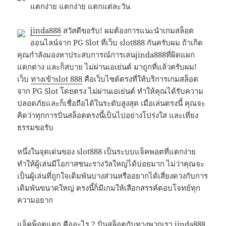
แตกง่าย แตกง่าย แตกแต่ละวัน
jinda888
สวัสดีขอรับ! ผมต้องการแนะนำเกมสล็อต
ออนไลน์จาก PG Slot ที่เว็บ slot888 กันครับผม ถ้าเกิด
คุณกำลังมองหาประสบการณ์การเล่นjinda888ที่ผิดแผก
แตกต่าง และก็สบาย ไม่ผ่านเอเย่นต์ มาถูกที่แล้วครับผม!
เว็บ
ทางเข้าslot 888
คือเว็บไซต์ตรงที่ให้บริการเกมสล็อต
จาก PG Slot โดยตรง ไม่ผ่านเอเย่นต์ ทำให้คุณได้รับความ
ปลอดภัยและก็เชื่อถือได้ในระดับสูงสุด เมื่อเล่นตรงนี้ คุณจะ
คิดว่าทุกการปั่นสล็อตตรงนี้เป็นไปอย่างโปร่งใส และเที่ยง
ธรรมขอรับ
หนึ่งในจุดเด่นของ slot888 เป็นระบบแจ็คพอตที่แตกง่าย
ทำให้ผู้เล่นมีโอกาสชนะรางวัลใหญ่ได้บ่อยมาก ไม่ว่าคุณจะ
เป็นผู้เล่นที่ถูกใจเดิมพันบางส่วนหรืออยากได้เสี่ยงดวงกับการ
เดิมพันขนาดใหญ่ ตรงนี้ก็มีเกมให้เลือกสรรค์ตอบโจทย์ทุก
ความอยาก
แจ็คพ็อตแตก คืออะไร ? ปั่นสล็อตกับทางพวกเรา jinda888