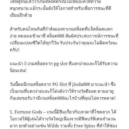
ได้พิสูจน์แล้วว่าเกมสล็อตตรงนี้ไม่เพียงแค่ให้ความ
สนุกสนาน แม้กระนั้นยังให้โอกาสสำหรับเพื่อการชนะที่ดี
เยี่ยมอีกด้วย
สำหรับคนไหนกันที่กำลังมองหาเกมสล็อตที่แจ็คพ็อตแตก
ง่าย ทดลองเข้ามาที่ สล็อต888 สัมผัสประสบการณ์การชนะที่
เปลี่ยนแปลงชีวิตได้ทุกวี่วัน รับประกันว่าคุณจะไม่ผิดหวังนะ
ครับ!
แนะนำ 5 เกมสล็อตจาก pg slot ที่แตกง่ายและก็ได้รับความ
นิยมเล่น!
วันนี้ผมมีเกมสล็อตจาก PG Slot ที่ jinda888 มาแนะนำ ซึ่ง
เป็นเกมที่แตกง่ายและก็โด่งดังว่าให้รางวัลดียอด ตามมาดู
กันเลยขอรับว่ามีเกมสล็อต888อะไรบ้างที่คุณไม่ควรพลาด!
1. Fortune Gods – เกมนี้มีธีมเกี่ยวกับเทวดาที่โชคลาภ ได้
โอกาสให้ผู้เล่นได้รางวัลใหญ่เนื่องจากมีฟีพบร์พิเศษจำนวน
มาก ยกตัวอย่างเช่น Wilds รวมทั้ง Free Spins ที่ทำให้ช่อง