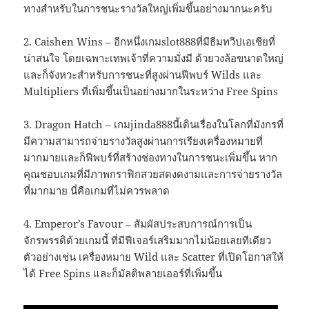
ทางสำหรับในการชนะรางวัลใหญ่เพิ่มขึ้นอย่างมากนะครับ
2. Caishen Wins – อีกหนึ่งเกมslot888ที่มีธีมทวีปเอเชียที่
น่าสนใจ โดยเฉพาะเทพเจ้าที่ความมั่งมี ด้วยวงล้อขนาดใหญ่
และก็จังหวะสำหรับการชนะที่สูงผ่านฟีพบร์ Wilds และ
Multipliers ที่เพิ่มขึ้นเป็นอย่างมากในระหว่าง Free Spins
3. Dragon Hatch – เกมjinda888นี้เดินเรื่องในโลกที่มังกรที่
มีความสามารถจ่ายรางวัลสูงผ่านการเรียงเครื่องหมายที่
มากมายและก็ฟีพบร์ที่สร้างช่องทางในการชนะเพิ่มขึ้น หาก
คุณชอบเกมที่มีภาพกราฟิกสวยสดงดงามและการจ่ายรางวัล
ที่มากมาย นี่คือเกมที่ไม่ควรพลาด
4. Emperor’s Favour – สัมผัสประสบการณ์การเป็น
จักรพรรดิด้วยเกมนี้ ที่มีฟีเจอร์เสริมมากไม่น้อยเลยทีเดียว
ตัวอย่างเช่น เครื่องหมาย Wild และ Scatter ที่เปิดโอกาสให้
ได้ Free Spins และก็มัลติพลายเออร์ที่เพิ่มขึ้น