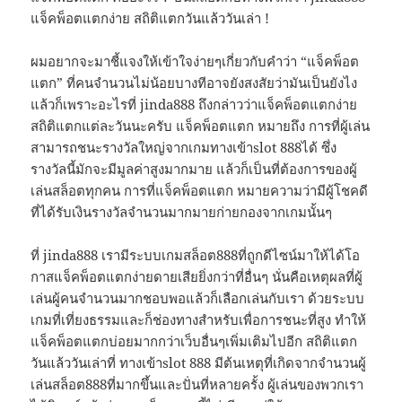
แจ็คพ็อตแตกง่าย สถิติแตกวันแล้ววันเล่า !
ผมอยากจะมาชี้แจงให้เข้าใจง่ายๆเกี่ยวกับคำว่า “แจ็คพ็อต
แตก” ที่คนจำนวนไม่น้อยบางทีอาจยังสงสัยว่ามันเป็นยังไง
แล้วก็เพราะอะไรที่ jinda888 ถึงกล่าวว่าแจ็คพ็อตแตกง่าย
สถิติแตกแต่ละวันนะครับ แจ็คพ็อตแตก หมายถึง การที่ผู้เล่น
สามารถชนะรางวัลใหญ่จากเกมทางเข้าslot 888ได้ ซึ่ง
รางวัลนี้มักจะมีมูลค่าสูงมากมาย แล้วก็เป็นที่ต้องการของผู้
เล่นสล็อตทุกคน การที่แจ็คพ็อตแตก หมายความว่ามีผู้โชคดี
ที่ได้รับเงินรางวัลจำนวนมากมายก่ายกองจากเกมนั้นๆ
ที่ jinda888 เรามีระบบเกมสล็อต888ที่ถูกดีไซน์มาให้ได้โอ
กาสแจ็คพ็อตแตกง่ายดายเสียยิ่งกว่าที่อื่นๆ นั่นคือเหตุผลที่ผู้
เล่นผู้คนจำนวนมากชอบพอแล้วก็เลือกเล่นกับเรา ด้วยระบบ
เกมที่เที่ยงธรรมและก็ช่องทางสำหรับเพื่อการชนะที่สูง ทำให้
แจ็คพ็อตแตกบ่อยมากกว่าเว็บอื่นๆเพิ่มเติมไปอีก สถิติแตก
วันแล้ววันเล่าที่ ทางเข้าslot 888 มีต้นเหตุที่เกิดจากจำนวนผู้
เล่นสล็อต888ที่มากขึ้นและปั่นที่หลายครั้ง ผู้เล่นของพวกเรา