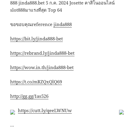
888 jinda888.bet 5 ก.ค. 2024 Josette คาสิโนออนไลน์
slot888มาแรงที่สุด Top 64
ขอขอบคุณreference
jinda888
https://bit.ly/jinda888-bet
https://rebrand.ly/jinda888-bet
https://wow.in.th/jinda888-bet
https://t.co/mRZQxQlQ69
http://gg.gg/1as526
https://cutt.ly/qeeLWNUw
…