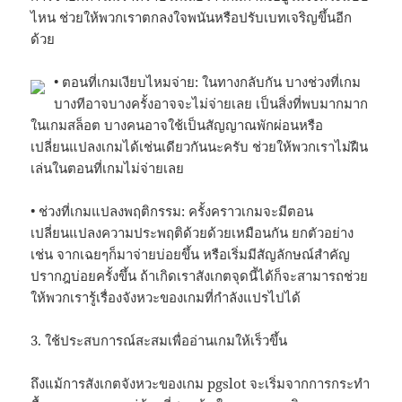
ไหน ช่วยให้พวกเราตกลงใจพนันหรือปรับเบทเจริญขึ้นอีก
ด้วย
• ตอนที่เกมเงียบไหมจ่าย: ในทางกลับกัน บางช่วงที่เกม
บางทีอาจบางครั้งอาจจะไม่จ่ายเลย เป็นสิ่งที่พบมากมาก
ในเกมสล็อต บางคนอาจใช้เป็นสัญญาณพักผ่อนหรือ
เปลี่ยนแปลงเกมได้เช่นเดียวกันนะครับ ช่วยให้พวกเราไม่ฝืน
เล่นในตอนที่เกมไม่จ่ายเลย
• ช่วงที่เกมแปลงพฤติกรรม: ครั้งคราวเกมจะมีตอน
เปลี่ยนแปลงความประพฤติด้วยด้วยเหมือนกัน ยกตัวอย่าง
เช่น จากเฉยๆก็มาจ่ายบ่อยขึ้น หรือเริ่มมีสัญลักษณ์สำคัญ
ปรากฎบ่อยครั้งขึ้น ถ้าเกิดเราสังเกตจุดนี้ได้ก็จะสามารถช่วย
ให้พวกเรารู้เรื่องจังหวะของเกมที่กำลังแปรไปได้
3. ใช้ประสบการณ์สะสมเพื่ออ่านเกมให้เร็วขึ้น
ถึงแม้การสังเกตจังหวะของเกม pgslot จะเริ่มจากการกระทำ