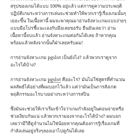
สรุปของเกมได้แบบ 100% อยู่แล้ว แต่การดูความประพฤติ
ปฏิบัติเกมระหว่างการเล่นจะช่วยทำให้พวกเรารู้เรื่องเกมนั้นๆ
เยอะขึ้น ในเนื้อหานี้ ผมจะพาคุณมาอ่านจังหวะเกมแบบง่ายๆ
แบบมือโปรชี้แนะเองกับมือเลยขอรับ ยืนยันเลยว่า อ่าน
เนื้อหานี้จบแล้ว อ่านจังหวะเกมต่อกันได้เลย ถ้าหากคุณ
พร้อมแล้วหลังจากนั้นก็ฝ่าเลยครับผม!
การอ่านจังหวะเกม pgslot เป็นยังไง? แล้วพวกเราดูจาก
อะไรได้บ้าง?
การอ่านจังหวะเกม
pgslot
คืออะไร? มันไม่ใช่สูตรที่คำนวณ
ผลลัพธ์ได้อย่างที่ผมบอกไว้แล้ว แต่ว่ามันเป็นการสังเกต
พฤติกรรมอะไรบางอย่างระหว่างการสปิน
ซึ่งมันจะช่วยให้เราเริ่มเข้าใจว่าเกมกำลังอยู่ในตอนจ่ายหรือ
ช่วงเงียบกันแน่ แล้วพวกเรามองจากอะไรได้บ้าง? ผมบอก
เลยว่ามีวิธีดูจำนวนไม่ใช่น้อยหากคุณต้องการรู้เรื่องเกมที่
กำลังเล่นอยู่จริงๆลองเอาไปดูกันได้เลย