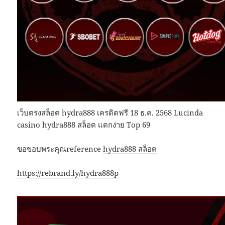
เว็บตรงสล็อต hydra888 เครดิตฟรี 18 ธ.ค. 2568 Lucinda
casino hydra888 สล็อต แตกง่าย Top 69
ขอขอบพระคุณreference
hydra888 สล็อต
https://rebrand.ly/hydra888p