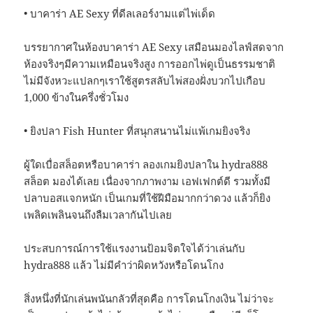
• บาคาร่า AE Sexy ที่ดีลเลอร์งามแต่ไพ่เด็ด
บรรยากาศในห้องบาคาร่า AE Sexy เสมือนมองไลฟ์สดจาก
ห้องจริงๆมีความเหมือนจริงสูง การออกไพ่ดูเป็นธรรมชาติ
ไม่มีจังหวะแปลกๆเราใช้สูตรสลับไพ่สองฝั่งบวกไปเกือบ
1,000 ข้างในครึ่งชั่วโมง
• ยิงปลา Fish Hunter ที่สนุกสนานไม่แพ้เกมยิงจริง
ผู้ใดเบื่อสล็อตหรือบาคาร่า ลองเกมยิงปลาใน hydra888
สล็อต มองได้เลย เนื่องจากภาพงาม เอฟเฟกต์ดี รวมทั้งมี
ปลาบอสแจกหนัก เป็นเกมที่ใช้ฝีมือมากกว่าดวง แล้วก็ยิง
เพลิดเพลินจนถึงลืมเวลากันไปเลย
ประสบการณ์การใช้แรงงานป้อมจิตใจได้ว่าเล่นกับ
hydra888 แล้ว ไม่มีคำว่าผิดหวังหรือโดนโกง
สิ่งหนึ่งที่นักเล่นพนันกลัวที่สุดคือ การโดนโกงเงิน ไม่ว่าจะ