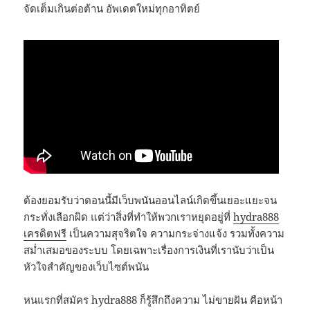
จัดเต็มเกินต่อต้าน อัพเดตใหม่ทุกอาทิตย์
ต้องยอมรับว่าตอนนี้มีเว็บพนันออนไลน์เกิดขึ้นเยอะแยะจน
กระทั่งเลือกผิด แต่ว่าสิ่งที่ทำให้พวกเราหยุดอยู่ที่
hydra888
เครดิตฟรี
เป็นความสุจริตใจ ความกระจ่างแจ้ง รวมทั้งความ
สม่ำเสมอของระบบ โดยเฉพาะเรื่องการเงินที่เรานับว่าเป็น
หัวใจสำคัญของเว็บไซต์พนัน
หนแรกที่สมัคร hydra888 ก็รู้สึกถึงความ ไม่ขายฝัน คือหน้า