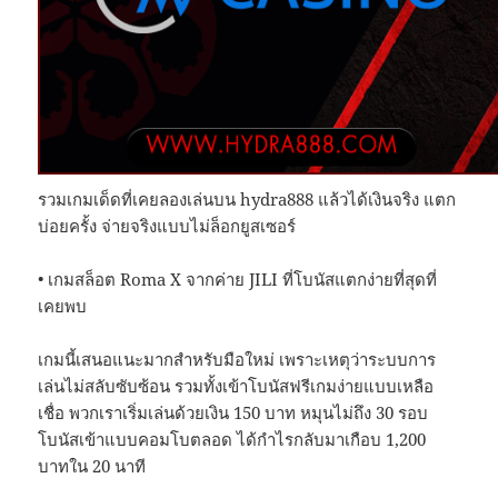
รวมเกมเด็ดที่เคยลองเล่นบน hydra888 แล้วได้เงินจริง แตก
บ่อยครั้ง จ่ายจริงแบบไม่ล็อกยูสเซอร์
• เกมสล็อต Roma X จากค่าย JILI ที่โบนัสแตกง่ายที่สุดที่
เคยพบ
เกมนี้เสนอแนะมากสำหรับมือใหม่ เพราะเหตุว่าระบบการ
เล่นไม่สลับซับซ้อน รวมทั้งเข้าโบนัสฟรีเกมง่ายแบบเหลือ
เชื่อ พวกเราเริ่มเล่นด้วยเงิน 150 บาท หมุนไม่ถึง 30 รอบ
โบนัสเข้าแบบคอมโบตลอด ได้กำไรกลับมาเกือบ 1,200
บาทใน 20 นาที