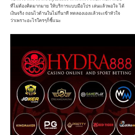
ที่ไม่ต้องคิดมากมาย ให้บริการแบบมือโปร เล่นแล้วพอใจ ได้
เงินจริง ถอนไวด้านในไม่กี่นาที ทดลองเองแล้วจะเข้าหัวใจ
ว่าเพราะอะไรใครๆก็ชี้แนะ