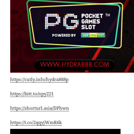
https://cutly.info/hydra888p
https://bitt.to/npy221
https://shorturl.asia/DPhwn
https://t.co/2qqyjWmR6k