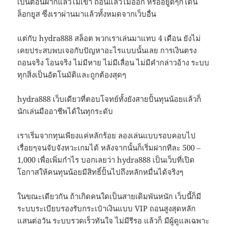
เป็นตอนฝากแล้วไม่เข้า ถอนแล้วไม่ออก หรืออยู่ดีๆก็โดน
ล็อกยูส ซึ่งเราผ่านมาแล้วทั้งหมดจากเว็บอื่น
แต่กับ hydra888 สล็อต พวกเราเล่นมาแทบ 4 เดือน ยังไม่
เคยประสบพบเจอกับปัญหาอะไรแบบนั้นเลย การเงินตรง
ถอนจริง โอนจริง ไม่มีหาย ไม่มีเลื่อน ไม่มีคำกล่าวอ้าง ระบบ
ทุกสิ่งเป็นอัตโนมัติและถูกต้องสุดๆ
hydra888 เว็บเดียวที่ตอบโจทย์ทั้งยังสายปั้นทุนน้อยแล้วก็
นักเล่นมืออาชีพได้ในทุกระดับ
เราเริ่มจากทุนเพียงแค่หลักร้อย ลองเล่นแบบรอบคอบไป
เรื่อยๆจนจับจังหวะเกมได้ หลังจากนั้นก็เริ่มฝากทีละ 500 –
1,000 เพื่อเพิ่มกำไร บอกเลยว่า hydra888 เป็นเว็บที่เปิด
โอกาสให้คนทุนน้อยมีสิทธิ์ปั้นไปถึงหลักหมื่นได้จริงๆ
ในขณะเดียวกัน ถ้าเกิดคนใดเป็นสายเดิมพันหนัก เว็บนี้ก็มี
ระบบระเบียบรองรับกระเป๋าเงินแบบ VIP ถอนสูงสุดหลัก
แสนต่อวัน ระบบรวดเร็วทันใจ ไม่มีรีรอ แล้วก็ มีผู้ดูแลเฉพาะ