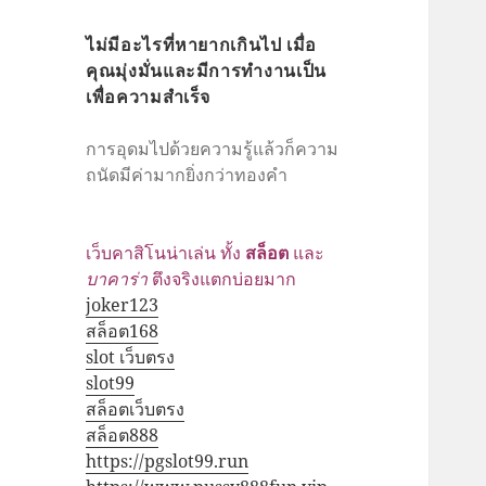
ไม่มีอะไรที่หายากเกินไป เมื่อ
คุณมุ่งมั่นและมีการทำงานเป็น
เพื่อความสำเร็จ
การอุดมไปด้วยความรู้แล้วก็ความ
ถนัดมีค่ามากยิ่งกว่าทองคำ
เว็บคาสิโนน่าเล่น ทั้ง
สล็อต
และ
บาคาร่า
ตึงจริงแตกบ่อยมาก
joker123
สล็อต168
slot เว็บตรง
slot99
สล็อตเว็บตรง
สล็อต888
https://pgslot99.run