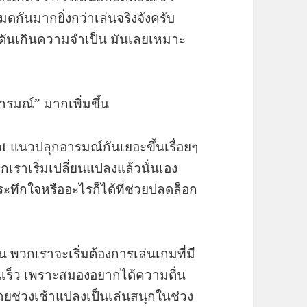
กันมากยิ่งกว่าเล่นจริงจังครับ
กดดันเกินความจำเป็น มันเลยเหมาะ
อารมณ์” มากเพิ่มขึ้น
t แนวปลุกอารมณ์กันเยอะขึ้นเรื่อยๆ
เราเริ่มเปลี่ยนแปลงแล้วนั่นเอง
ทึกใจหรืออะไรก็ได้ที่ช่วยปลดล็อก
 พวกเราจะเริ่มต้องการเล่นเกมที่มี
ปินเร็ว เพราะสมองอยากได้ความตื่น
วายช่วงเช้าแปลงเป็นเล่นสนุกในช่วง