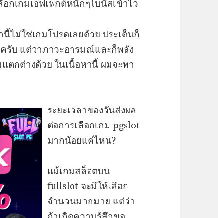
เลือกเกมเอฟเฟกต์หนักๆโบนัสเข้าไว
หล่านี้ไม่ใช่เกมโปรดเลยด้วย ประเด็นก็
ียวครับ แต่ว่าภาวะอารมณ์และก็พลัง
แตกต่างด้วย ในเนื้อหานี้ ผมจะพา
ระยะเวลาของวันส่งผล
ต่อการเลือกเกม pgslot
มากน้อยแค่ไหน?
แม้เกมสล็อตบน
fullslot จะมีให้เลือก
จำนวนมากมาย แต่ว่า
ถ้าเกิดความรู้สึกขอ