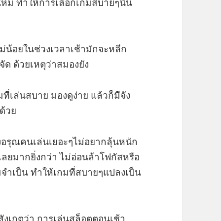
ันใหม่ ทำให้การเลือกเกมสบายๆนั้น
ไม่น้อยในช่วงเวลาเช้ามักจะหลีก
จัด ด้วยเหตุว่าสมองยัง
ี่เล่นสบาย มองดูง่าย แล้วก็มีจัง
ด้วย
รุ่งอรุณคนเล่นเยอะๆไม่อยากลุ้นหนัก
เลยมากยิ่งกว่า ไม่อ่อนล้าโฟกัสหรือ
จำเป็น ทำให้เกมที่สบายๆแปลงเป็น
สังเกตว่า การเล่นสล็อตตอนเช้า