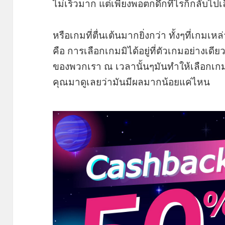
ไม่เร็วมาก แต่เพียงพอตกดึกทีไรก็กลับไป
หรือเกมที่ตื่นเต้นมากยิ่งกว่า ทั้งๆที่เกมเ
คือ การเลือกเกมมิได้อยู่ที่ตัวเกมอย่างเด
ของพวกเรา ณ เวลานั้นๆมันทำให้เลือกเกม
คุณมาดูเลยว่ามันมีผลมากน้อยแค่ไหน