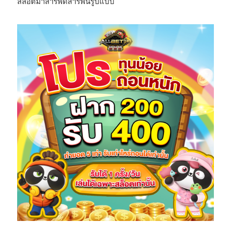
สล็อตมาสารพัดสารพันรูปแบบ