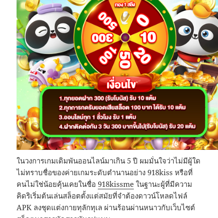
ในวงการเกมเดิมพันออนไลน์มาเกิน 5 ปี ผมมั่นใจว่าไม่มีผู้ใด
ไม่ทราบชื่อของค่ายเกมระดับตำนานอย่าง 918kiss หรือที่
คนไม่ใช่น้อยคุ้นเคยในชื่อ
918kissme
ในฐานะผู้ที่มีความ
คิดริเริ่มต้นเล่นสล็อตตั้งแต่สมัยที่จำต้องดาวน์โหลดไฟล์
APK ลงชุดแต่งกายทุลักทุเล ผ่านร้อนผ่านหนาวกับเว็บไซต์