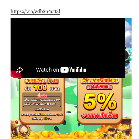
https://t.co/vdbSn4q43l