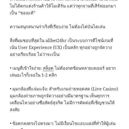
ไม่ได้ตกแต่งร้านค้าให้โมเดิร์น แต่ว่าทุกจานที่เสิร์ฟออกมา
เป็น “ของแท้”
ความสนุกสนานร่าเริงที่เรียบง่าย ไม่ต้องไต่บันไดเล่น
สิ่งที่ผมชอบที่สุดใน allbet24hr เป็นระบบการดีไซน์เกมที่
เน้น User Experience (UX) เป็นหลัก ทุกอย่างถูกจัดวาง
อย่างเรียบร้อย ไม่ว่าจะเป็น:
• เมนูที่เข้าใจง่าย:
สล็อต
ไม่ต้องกดซ้อนหลายเลเยอร์ อยาก
เล่นอะไรก็เจอใน 1-2 คลิก
• มุมกล้องที่แจ่มแจ้ง: สำหรับเกมถ่ายทอดสด (Live Casino)
มุมกล้องถ่ายภาพถูกจัดวางอย่างมีมาตรฐาน เห็นทุกการ
เคลื่อนไหวอย่างซื่อสัตย์สุจริต ไม่มีการตัดต่อที่เชิญชวนให้
สงสัย
• ข้อตกลงตรงไปตรงมา: ไม่มีเงื่อนไขแอบแฝงที่ทำให้ผู้เล่น