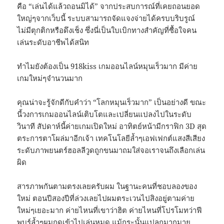
คือ “เล่นได้แล้วถอนมิได้” จากประสบการณ์ที่เคยถอนยอด
ใหญ่ๆจากเว็บนี้ ระบบสามารถจัดแจงจ่ายได้ครบบริบรูณ์
ไม่มีตุกติกหรือดึงเช็ง ซึ่งนี่เป็นใบเบิกทางสำคัญที่ซื้อใจคน
เล่นระดับอาชีพได้สนิท
ทำไมยังต้องเป็น 918kiss เกมออนไลน์หมุนเร็วมาก มีค่าย
เกมใหม่ๆจำนวนมาก
คุณน่าจะรู้จักดีกับคำว่า “โลกหมุนเร็วมาก” เป็นอย่างดี ขณะ
นี้วงการเกมออนไลน์เติบโตและเปลี่ยนแปลงไปในระดับ
วินาที สัปดาห์นี้ค่ายเกมเปิดใหม่ อาทิตย์หน้ามีกราฟิก 3D สุด
ตระการตาโผล่มาอีกเจ้า เทคโนโลยีล้ำๆเอฟเฟกต์แสงสีเสียง
ระดับภาพยนตร์ฮอลลีวูดถูกขนมาถมใส่จอเราจนถึงเลือกเล่น
ผิด
สารภาพกันตามตรงเลยครับผม ในฐานะคนที่ชอบลองของ
ใหม่ ตอนปีสองปีที่ล่วงเลยไปผมตระเวนไปสิงอยู่ตามค่าย
ใหม่ๆเยอะมาก ค่ายไหนที่เขาว่าฮิต ค่ายไหนที่โปรโมทว่าฟี
พบร์ล้ำๆผมกดเข้าไปเล่นหมด แม้กระนั้นแปลกมากมาย…