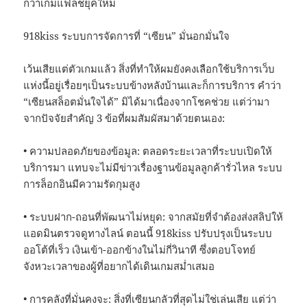
กว่าเกมแฟลชยุคใหม่
918kiss ระบบการจัดการที่ “เซียน” มั่นอกมั่นใจ
เว้นเสียแต่ตัวเกมแล้ว สิ่งที่ทำให้ผมยังคงเลือกใช้บริการเว็บ
แห่งนี้อยู่เรื่อยๆเป็นระบบข้างหลังบ้านและก็การบริการ คำว่า
“เซียนสล็อตมั่นใจได้” มิได้มาเนื่องจากโชคช่วย แต่ว่ามา
จากปัจจัยสำคัญ 3 ข้อที่ผมสัมผัสมาด้วยตนเอง:
• ความปลอดภัยของข้อมูล: ตลอดระยะเวลาที่ระบบเปิดให้
บริการมา แทบจะไม่มีข่าวเรื่องฐานข้อมูลลูกค้ารั่วไหล ระบบ
การล็อกอินมีความรัดกุมสูง
• ระบบฝาก-ถอนที่พัฒนาไม่หยุด: จากสมัยที่จำต้องส่งสลิปให้
แอดมินตรวจดูทางไลน์ ตอนนี้ 918kiss ปรับปรุงเป็นระบบ
ออโต้ที่เร็ว เงินเข้า-ออกข้างในไม่กี่วินาที ซึ่งตอบโจทย์
จังหวะเวลาของผู้ที่อยากได้เดินเกมสม่ำเสมอ
• การคลังที่มั่นคงจะ: สิ่งที่เซียนกลัวที่สุดไม่ใช่เล่นเสีย แต่ว่า