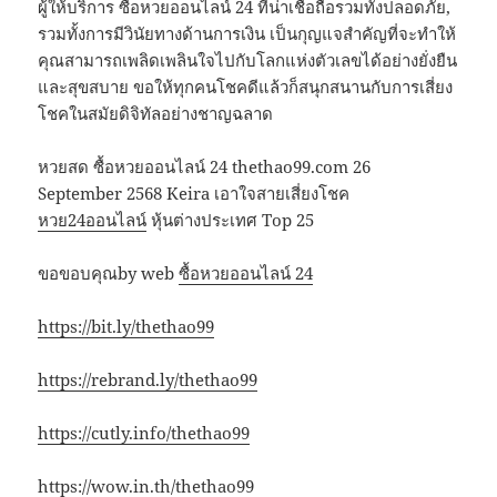
ผู้ให้บริการ ซื้อหวยออนไลน์ 24 ที่น่าเชื่อถือรวมทั้งปลอดภัย,
รวมทั้งการมีวินัยทางด้านการเงิน เป็นกุญแจสำคัญที่จะทำให้
คุณสามารถเพลิดเพลินใจไปกับโลกแห่งตัวเลขได้อย่างยั่งยืน
และสุขสบาย ขอให้ทุกคนโชคดีแล้วก็สนุกสนานกับการเสี่ยง
โชคในสมัยดิจิทัลอย่างชาญฉลาด
หวยสด ซื้อหวยออนไลน์ 24 thethao99.com 26
September 2568 Keira เอาใจสายเสี่ยงโชค
หวย24ออนไลน์
หุ้นต่างประเทศ Top 25
ขอขอบคุณby web
ซื้อหวยออนไลน์ 24
https://bit.ly/thethao99
https://rebrand.ly/thethao99
https://cutly.info/thethao99
https://wow.in.th/thethao99