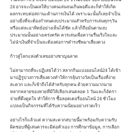
24 อาจจะเป็นผลให้บางคนเล่นจนเกินพอดีและก็ทำให้เกิด
ผลกระทบต่อสถานะด้านการเงินได้ เพราะฉะนั้นก็เลยจำเป็น
อย่างยิ่งที่จะต้องกำหนดงบประมาณสำหรับการเล่นทุกๆวัน
หรือแต่ละอาทิตย์อย่างเห็นได้ชัด แล้วก็ถือมั่นตามงบ
ประมาณนั้นอย่างเคร่งครัด ควรเล่นเพื่อความรื่นเริงใจและ
ไม่นำเงินที่จำเป็นจะต้องต่อการดำรงชีพมาเสี่ยงดวง
ก้าวสู่โลกแห่งตัวเลขอย่างชาญฉลาด
ไม่สามารถที่จะปฏิเสธได้ว่า สลากกินแบ่งออนไลน์24 ได้เข้า
มาปฏิรูปวงการเสี่ยงดวงทำให้การลุ้นรางวัลเป็นเรื่องที่ง่าย
สะดวก และก็เข้าถึงได้สำหรับทุกคน ด้วยความมากมาย
หลากหลายของหวยที่มีให้เลือกเล่นตลอด 1 วันและก็อัตรา
จ่ายที่ดึงดูดใจ ทำให้การ ซื้อลอตเตอรี่ออนไลน์ 24 ชั่วโมง
แปลงเป็นกิจกรรมที่ได้รับความนิยมอย่างรวดเร็ว
อย่างไรก็แล้วแต่ ความสะดวกสบายนี้มาพร้อมกับความรับ
ผิดชอบที่ผู้เล่นควรจะมีต่อตัวเอง การศึกษาข้อมูล, การเลือก