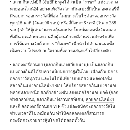
• สลากกินแบ่งยี่กี (จับยี่กี): พูดได้ว่าเป็น “ราชา” แห่งแวดวง
หวยออนไลน์24 อย่างแท้จริง สลากกินแบ่งยี่กีเป็นลอตเตอรี่ที่
มีรอบการออกรางวัลถี่ที่สุด โดยบางเว็บไซต์อาจออกรางวัล
ทุกๆ15 นาที (วันละ96 รอบ) หรือถี่ถึงทุกๆ5 นาที (วันละ 288
รอบ) ทำให้ผู้เล่นสามารถลุ้นผลประโยชน์ตลอดทั้งวันตลอด
ทั้งคืน คุณลักษณะเด่นคือผู้เล่นมักจะมีส่วนร่วมสำหรับเพื่อ
การให้ผลรางวัลด้วยการ “ยิงเลข” เพื่อนำไปคำนวณผลซึ่ง
เพิ่มความโปร่งสบายใสรวมทั้งความสนุกเข้าไปอีกระดับ
• ลอตเตอรี่ฮานอย (สลากกินแบ่งเวียดนาม): เป็นสลากกิน
แบ่งต่างถิ่นที่ได้รับความนิยมอย่างสูงในไทย เนื่องด้วยมีการ
ออกรางวัลทุกวัน และไม่ได้มีเพียงรอบเดียว แพลตฟอร์ม
สลากกินแบ่งออนไลน์24 ชอบให้บริการสลากกินแบ่งฮานอย
หลากหลายชนิด ยกตัวอย่างเช่น ลอตเตอรี่ฮานอยปกติ (ออก
ช่วงเวลาเย็น), สลากกินแบ่งฮานอยพิเศษ,
หวยออนไลน์24
และก็ ลอตเตอรี่ฮานอย VIP ซึ่งแต่ละชนิดจะออกรางวัลใน
ช่วvงเวลาที่ไม่เหมือนกัน ทำให้คอลอตเตอรี่สามารถ
กระจัดกระจายการลุ้นโชคได้ตลอดทั้งวัน