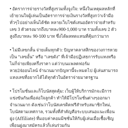
• อัตราการจ่ายรางวัลที่สูงรวมทั้งจูงใจ: หนึ่งในเหตุผลหลักที่
เย้ายวนใจผู้เล่นเป็นอัตราการจ่ายเงินรางวัลที่สูงกว่าเจ้ามือ
ทั่วๆไปอย่างเห็นได้ชัด หลายเว็บไซต์เสนออัตราจ่ายสำหรับ
เลข 3 ตัวตรงมากถึงบาทละ900-1,000 บาท รวมทั้งเลข 2 ตัว
สูงถึงบาทละ 90-100 บาท ซึ่งได้ผลทดแทนที่คุ้มกว่ามาก
• ไม่มีเลขกลั้น จ่ายเต็มทุกตัว: ปัญหาคลาสสิกของวงการหวย
เป็น “เลขอั้น” หรือ “เลขดัง” ที่เจ้ามือปฏิเสธการรับแทงหรือ
ไม่ก็จ่ายเพียงครึ่งราคา แต่ว่าบนแพลตฟอร์ม
หวย24ออนไลน์ จำนวนมากปัญหานี้จะหมดไป ผู้เล่นสามารถ
แทงเลขที่อยากได้ได้ทุกตัวในอัตราจ่ายมาตรฐาน
• โปรโมชั่นและก็โบนัสสุดคุ้ม: เว็บผู้ให้บริการมักจะมีการ
แข่งขันกันเพื่อล่อใจลูกค้า ทำให้มีโปรโมชั่นต่างๆออกมา
จำนวนมาก ดังเช่นว่าโบนัสเครดิตฟรีสำหรับสมาชิกใหม่,
โบนัสตามเทศกาล, รวมทั้งที่สำคัญคือระบบเสนอแนะเพื่อน
ฝูง (Affiliate) ที่มอบค่าคอมมิชชั่นให้กับผู้เล่นเมื่อเชื้อเชิญ
เพื่อนฝูงมาสมัครแล้วก็เล่นร่วมกัน