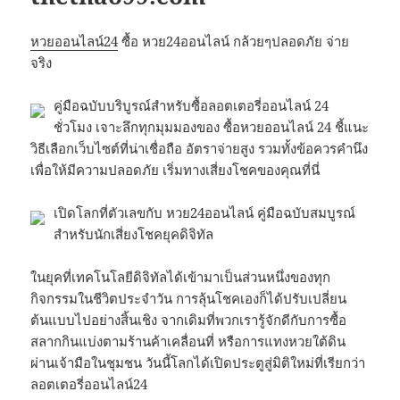
หวยออนไลน์24
ซื้อ หวย24ออนไลน์ กล้วยๆปลอดภัย จ่าย
จริง
คู่มือฉบับบริบูรณ์สำหรับซื้อลอตเตอรี่ออนไลน์ 24
ชั่วโมง เจาะลึกทุกมุมมองของ ซื้อหวยออนไลน์ 24 ชี้แนะ
วิธีเลือกเว็บไซต์ที่น่าเชื่อถือ อัตราจ่ายสูง รวมทั้งข้อควรคำนึง
เพื่อให้มีความปลอดภัย เริ่มทางเสี่ยงโชคของคุณที่นี่
เปิดโลกที่ตัวเลขกับ หวย24ออนไลน์ คู่มือฉบับสมบูรณ์
สำหรับนักเสี่ยงโชคยุคดิจิทัล
ในยุคที่เทคโนโลยีดิจิทัลได้เข้ามาเป็นส่วนหนึ่งของทุก
กิจกรรมในชีวิตประจำวัน การลุ้นโชคเองก็ได้ปรับเปลี่ยน
ต้นแบบไปอย่างสิ้นเชิง จากเดิมที่พวกเรารู้จักดีกับการซื้อ
สลากกินแบ่งตามร้านค้าเคลื่อนที่ หรือการแทงหวยใต้ดิน
ผ่านเจ้ามือในชุมชน วันนี้โลกได้เปิดประตูสู่มิติใหม่ที่เรียกว่า
ลอตเตอรี่ออนไลน์24