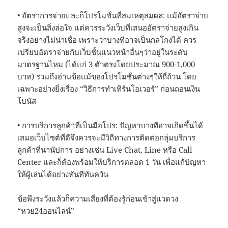
• อัตราการจ่ายและก็โปรโมชั่นที่สมเหตุสมผล: แม้อัตราจ่าย
สูงจะเป็นสิ่งล่อใจ แต่ควรระวังเว็บที่เสนออัตราจ่ายสูงเกิน
จริงอย่างไม่น่าเชื่อ เพราะว่าบางทีอาจเป็นกลโกงได้ ควร
เปรียบอัตราจ่ายกับเว็บชั้นแนวหน้าอื่นๆว่าอยู่ในระดับ
มาตรฐานไหม (ได้แก่ 3 ตัวตรงโดยประมาณ 900-1,000
บาท) รวมถึงอ่านข้อแม้ของโปรโมชั่นต่างๆให้ถี่ถ้วน โดย
เฉพาะอย่างยิ่งเรื่อง “วิธีการทำเทิร์นโอเวอร์” ก่อนถอนเงิน
โบนัส
• การบริการลูกค้าที่เป็นมือโปร: ปัญหาบางทีอาจเกิดขึ้นได้
เสมอเว็บไซต์ที่ดีจึงควรจะมีวิถีทางการติดต่อกลุ่มบริการ
ลูกค้าที่นานัปการ อย่างเช่น Live Chat, Line หรือ Call
Center และก็ต้องพร้อมให้บริการตลอด 1 วัน เพื่อแก้ปัญหา
ให้ผู้เล่นได้อย่างทันทีทันควัน
ข้อพึงระวังแล้วก็ความเสี่ยงที่ต้องรู้ก่อนเข้าสู่แวดวง
“หวย24ออนไลน์”