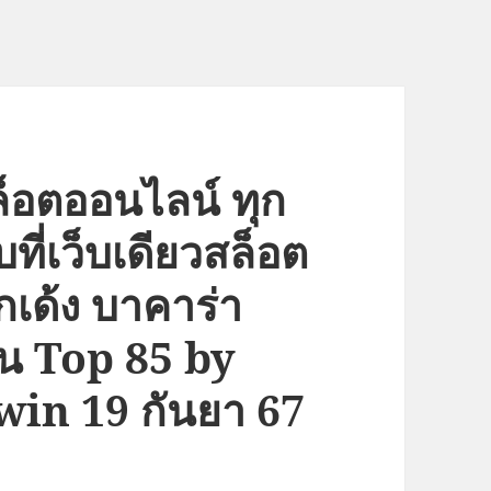
็อตออนไลน์ ทุก
่เว็บเดียวสล็อต
กเด้ง บาคาร่า
้น Top 85 by
win 19 กันยา 67