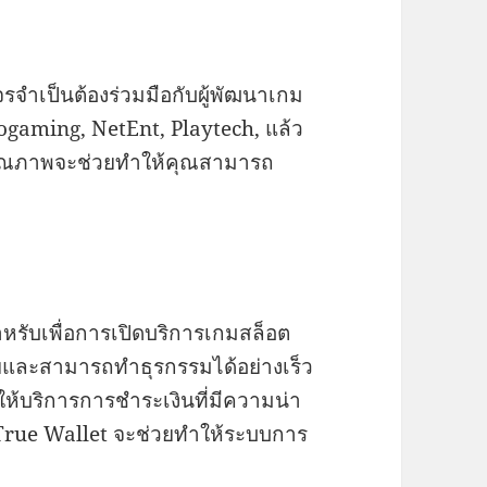
จำเป็นต้องร่วมมือกับผู้พัฒนาเกม
crogaming, NetEnt, Playtech, แล้ว
มีคุณภาพจะช่วยทำให้คุณสามารถ
หรับเพื่อการเปิดบริการเกมสล็อต
ยและสามารถทำธุรกรรมได้อย่างเร็ว
ห้บริการการชำระเงินที่มีความน่า
ั้ง True Wallet จะช่วยทำให้ระบบการ