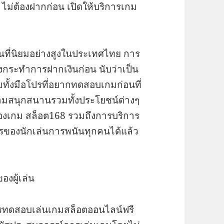
ไม่ต้องฝากก่อน เปิดให้บริการเกม
นที่นิยมอย่างสูงในประเทศไทย การ
กระทำการฝากเงินก่อน นับว่าเป็น
วมทั้งมือโปรที่อยากทดสอบเกมก่อนที่
วามสนุกสนานรวมทั้งประโยชน์ต่างๆ
องเกม สล็อต168 รวมถึงการบริการ
การของนักเล่นการพนันทุกคนได้แล้ว
งผู้เล่น
ารทดสอบเล่นเกมสล็อตออนไลน์ฟรี