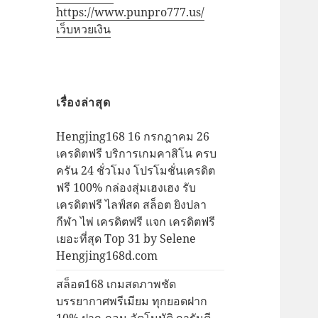
https://www.punpro777.us/
เว็บหวยเงิน
เรื่องล่าสุด
Hengjing168 16 กรกฎาคม 26
เครดิตฟรี บริการเกมคาสิโน ครบ
ครัน 24 ชั่วโมง โปรโมชั่นเครดิต
ฟรี 100% กล่องสุ่มเฮงเฮง รับ
เครดิตฟรี ไลฟ์สด สล็อต ยิงปลา
กีฬา ไพ่ เครดิตฟรี แจก เครดิตฟรี
เยอะที่สุด Top 31 by Selene
Hengjing168d.com
สล็อต168 เกมสดภาพชัด
บรรยากาศพรีเมียม ทุกยอดฝาก