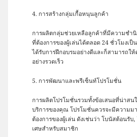
4. การสร้างกลุ่มเกื้อหนุนลูกค้า
การผลิตกลุ่มช่วยเหลือลูกค้าที่มีความ
ที่ต้องการของผู้เล่นได้ตลอด 24 ชั่วโมงเป็
ได้รับการฝึกอบรมอย่างดีและก็สามารถให้
อย่างรวดเร็ว
5. การพัฒนาและพรีเซ็นท์โปรโมชั่น
การผลิตโปรโมชั่นรวมทั้งข้อเสนอที่น่าสน
บริการของคุณ โปรโมชั่นควรจะมีความมาก
ต้องการของผู้เล่น ดังเช่นว่า โบนัสต้อนรับ
เศษสำหรับสมาชิก