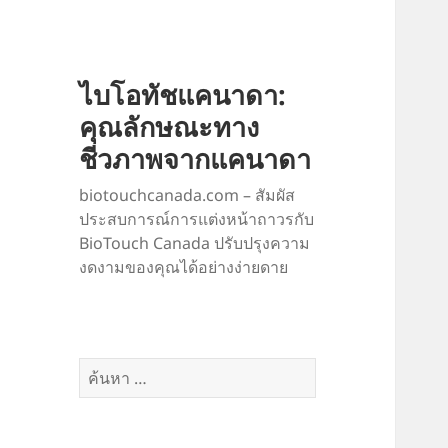
ไบโอทัชแคนาดา:
คุณลักษณะทาง
ชีวภาพจากแคนาดา
biotouchcanada.com – สัมผัส
ประสบการณ์การแต่งหน้าถาวรกับ
BioTouch Canada ปรับปรุงความ
งดงามของคุณได้อย่างง่ายดาย
ค้นหา
สำหรับ: