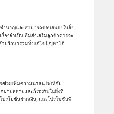
ชำนิชำนาญและสามารถตอบสนองในสิ่ง
นเรื่องจำเป็น ทีมส่งเสริมลูกค้าควรจะ
คำปรึกษารวมทั้งแก้ไขปัญหาได้
ใจช่วยเพิ่มความน่าสนใจให้กับ
มายหลายและก็รองรับในสิ่งที่
, โปรโมชั่นฝากเงิน, และโปรโมชั่นพิ