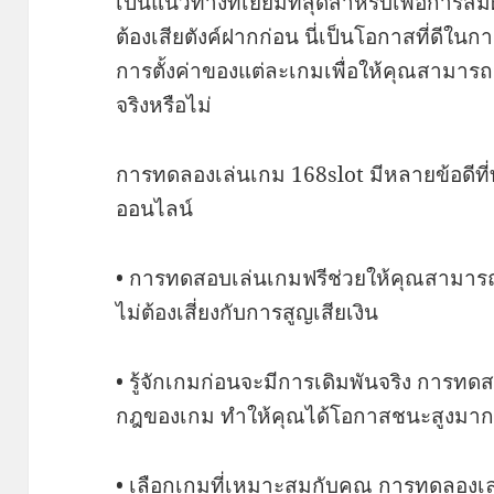
เป็นแนวทางที่เยี่ยมที่สุดสำหรับเพื่อการ
ต้องเสียตังค์ฝากก่อน นี่เป็นโอกาสที่ดีใ
การตั้งค่าของแต่ละเกมเพื่อให้คุณสามารถ
จริงหรือไม่
การทดลองเล่นเกม 168slot มีหลายข้อดีที่ท
ออนไลน์
• การทดสอบเล่นเกมฟรีช่วยให้คุณสามาร
ไม่ต้องเสี่ยงกับการสูญเสียเงิน
• รู้จักเกมก่อนจะมีการเดิมพันจริง การทดส
กฎของเกม ทำให้คุณได้โอกาสชนะสูงมากขึ้นเ
• เลือกเกมที่เหมาะสมกับคุณ การทดลอง