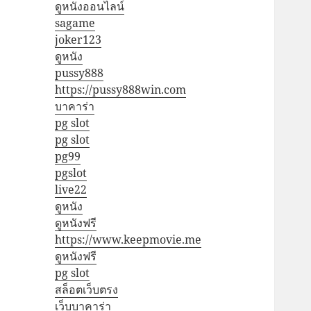
ดูหนังออนไลน์
sagame
joker123
ดูหนัง
pussy888
https://pussy888win.com
บาคาร่า
pg slot
pg slot
pg99
pgslot
live22
ดูหนัง
ดูหนังฟรี
https://www.keepmovie.me
ดูหนังฟรี
pg slot
สล็อตเว็บตรง
เว็บบาคาร่า