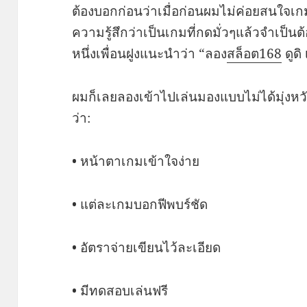
ต้องบอกก่อนว่าเมื่อก่อนผมไม่ค่อยสนใจเก
ความรู้สึกว่าเป็นเกมที่กดมั่วๆแล้วจำเป็นต
หนึ่งเพื่อนฝูงแนะนำว่า “ลอง
สล็อต168
ดูดิ
ผมก็เลยลองเข้าไปเล่นมองแบบไม่ได้มุ่งห
ว่า:
• หน้าตาเกมเข้าใจง่าย
• แต่ละเกมบอกฟีพบร์ชัด
• อัตราจ่ายเขียนไว้ละเอียด
• มีทดสอบเล่นฟรี