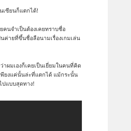
็นเซียนก็แตกได้!
ลายคนจำเป็นต้องเคยทราบชื่อ
ค่ายที่ขึ้นชื่อลือนามเรื่องเกมเล่น
วว่าผมเองก็เคยเป็นเยี่ยมในคนที่คิด
ียงแค่นั้นล่ะที่แตกได้ แม้กระนั้น
รไปแบบสุดทาง!