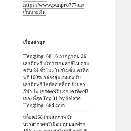
https://www.punpro777.us/
เว็บหวยเงิน
เรื่องล่าสุด
Hengjing168 16 กรกฎาคม 26
เครดิตฟรี บริการเกมคาสิโน ครบ
ครัน 24 ชั่วโมง โปรโมชั่นเครดิต
ฟรี 100% กล่องสุ่มเฮงเฮง รับ
เครดิตฟรี ไลฟ์สด สล็อต ยิงปลา
กีฬา ไพ่ เครดิตฟรี แจก เครดิตฟรี
เยอะที่สุด Top 31 by Selene
Hengjing168d.com
สล็อต168 เกมสดภาพชัด
บรรยากาศพรีเมียม ทุกยอดฝาก