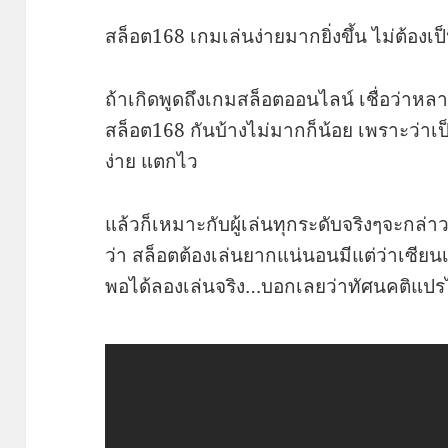
สล็อต168 เกมเล่นง่ายมากยิ่งขึ้น ไม่ต้องเป
ถ้าเกิดพูดถึงเกมสล็อตออนไลน์ เชื่อว่าห
สล็อต168 กันบ้างไม่มากก็น้อย เพราะว่าเป็น
ง่าย แตกไว
แล้วก็เหมาะกับผู้เล่นทุกระดับจริงๆจะกล่า
ว่า สล็อตต้องเล่นยากแน่นอนมีแต่ว่าเซียนเพ
พอได้ลองเล่นจริง…บอกเลยว่าทัศนคติแป