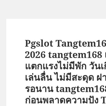
Pgslot Tangtem16
2026 tangtem168 เ
แตกแรงไม่มีพัก วันเกิ
เล่นลื่น ไม่มีสะดุด 
รอนาน tangtem168 
ก่อนพลาดความปัง 