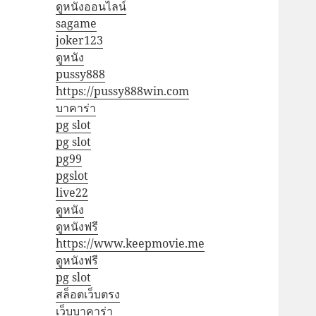
ดูหนังออนไลน์
sagame
joker123
ดูหนัง
pussy888
https://pussy888win.com
บาคาร่า
pg slot
pg slot
pg99
pgslot
live22
ดูหนัง
ดูหนังฟรี
https://www.keepmovie.me
ดูหนังฟรี
pg slot
สล็อตเว็บตรง
เว็บบาคาร่า