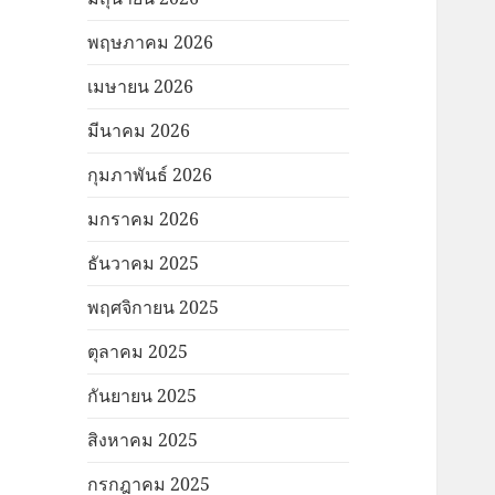
พฤษภาคม 2026
เมษายน 2026
มีนาคม 2026
กุมภาพันธ์ 2026
มกราคม 2026
ธันวาคม 2025
พฤศจิกายน 2025
ตุลาคม 2025
กันยายน 2025
สิงหาคม 2025
กรกฎาคม 2025