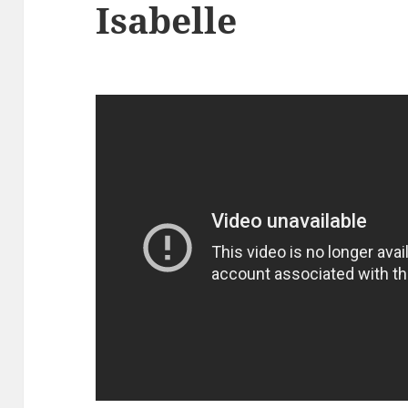
Isabelle