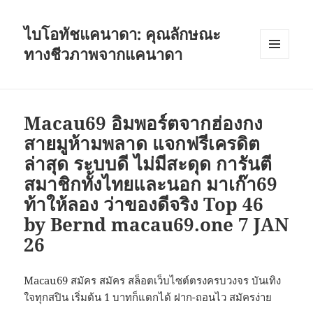
ไบโอทัชแคนาดา: คุณลักษณะ
ทางชีวภาพจากแคนาดา
เมนู
และวิด
เจ็ต
Macau69 อิมพอร์ตจากฮ่องกง
สายมูห้ามพลาด แจกฟรีเครดิต
ล่าสุด ระบบดี ไม่มีสะดุด การันตี
สมาชิกทั้งไทยและนอก มาเก๊า69
ท้าให้ลอง ว่าของดีจริง Top 46
by Bernd macau69.one 7 JAN
26
Macau69 สมัคร สมัคร สล็อตเว็บไซต์ตรงครบวงจร บันเทิง
ใจทุกสปิน เริ่มต้น 1 บาทก็แตกได้ ฝาก-ถอนไว สมัครง่าย