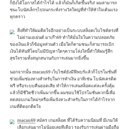
ก็ยังได้โอกาสได้กำไรได้ แล้วก็มันก็เกิดขึ้นจริง! ผมสามารถ
ชนะโบนัสเล็กๆไปจนกระทั่งรางวัลใหญ่ที่ทำให้หัวใจเต้นแรง
ทุกคราว
สิ่งที่ทำให้ผมติดใจอีกอย่างเป็นระบบสล็อตเว็บไซต์ตรงที่
ไม่ผ่านเอเย่นต์ มาเก๊า69 ทำให้มั่นใจในความปลอดภัย
ของเงินแล้วก็ข้อมูลส่วนตัว เมื่อใดก็ตามชนะก็สามารถเบิก
เงินได้ทันทีโดยไม่มีปัญหาใดๆความโล่งใสนี้ทำให้ผมรู้สึก
สุขใจรวมทั้งสนุกสนานกับการเล่นมากยิ่งขึ้น
นอกจากนั้น macau69 เว็บไซต์ยังมีฟีพบร์แล้วก็โปรโมชั่นที่
ช่วยเพิ่มช่องทางสำหรับในการทำเงิน อาทิเช่น โบนัสเครดิต
ฟรี หรือระบบคืนยอดเสีย ทำให้การเล่นสล็อตแต่ละครั้งคุ้ม
แล้วก็มีชีวิตชีวาเพิ่มมากขึ้น ผมชอบใช้โปรโมชั่นพวกนี้เพื่อ
ทดสอบเกมใหม่ๆหรือเพิ่มจังหวะสำหรับในการได้กำไรจาก
เกมที่ติดอกติดใจ
macau69
สมัคร เกมสล็อต ที่ได้รับความนิยมที่ มีเกมให้
เลือกเล่นมากไม่น้อยเลยทีเดียว รองรับการเล่นผ่านมือถือ