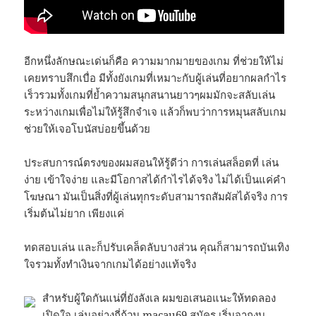
อีกหนึ่งลักษณะเด่นก็คือ ความมากมายของเกม ที่ช่วยให้ไม่
เคยทราบสึกเบื่อ มีทั้งยังเกมที่เหมาะกับผู้เล่นที่อยากผลกำไร
เร็วรวมทั้งเกมที่ย้ำความสนุกสนานยาวๆผมมักจะสลับเล่น
ระหว่างเกมเพื่อไม่ให้รู้สึกจำเจ แล้วก็พบว่าการหมุนสลับเกม
ช่วยให้เจอโบนัสบ่อยขึ้นด้วย
ประสบการณ์ตรงของผมสอนให้รู้ดีว่า การเล่นสล็อตที่ เล่น
ง่าย เข้าใจง่าย และมีโอกาสได้กำไรได้จริง ไม่ได้เป็นแค่คำ
โฆษณา มันเป็นสิ่งที่ผู้เล่นทุกระดับสามารถสัมผัสได้จริง การ
เริ่มต้นไม่ยาก เพียงแค่
ทดสอบเล่น และก็ปรับเคล็ดลับบางส่วน คุณก็สามารถบันเทิง
ใจรวมทั้งทำเงินจากเกมได้อย่างแท้จริง
สำหรับผู้ใดกันแน่ที่ยังลังเล ผมขอเสนอแนะให้ทดลอง
เปิดใจ เล่นอย่างถี่ถ้วน macau69 สมัคร เริ่มจากงบ