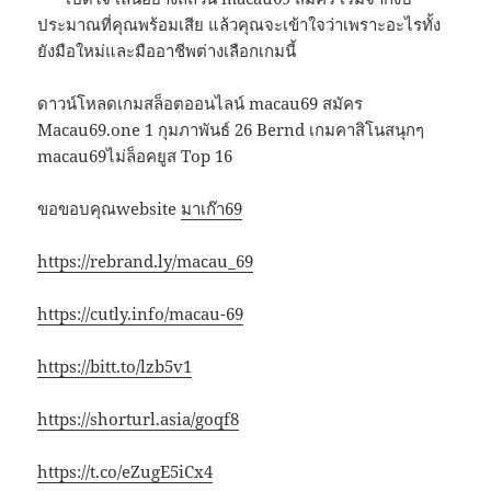
ประมาณที่คุณพร้อมเสีย แล้วคุณจะเข้าใจว่าเพราะอะไรทั้ง
ยังมือใหม่และมืออาชีพต่างเลือกเกมนี้
ดาวน์โหลดเกมสล็อตออนไลน์ macau69 สมัคร
Macau69.one 1 กุมภาพันธ์ 26 Bernd เกมคาสิโนสนุกๆ
macau69ไม่ล็อคยูส Top 16
ขอขอบคุณwebsite
มาเก๊า69
https://rebrand.ly/macau_69
https://cutly.info/macau-69
https://bitt.to/lzb5v1
https://shorturl.asia/goqf8
https://t.co/eZugE5iCx4