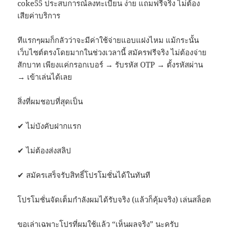
coke55 ประสบการณ์ลงทะเบียน ง่าย แถมฟรีจริง ไม่ต้อง
เสียค่าบริการ
ทีแรกๆผมก็กลัวว่าจะมีค่าใช้จ่ายแอบแฝงไหม แม้กระนั้น
เว็บไซต์ตรงโดยมากในช่วงเวลานี้ สมัครฟรีจริง ไม่ต้องจ่าย
สักบาท เพียงแค่กรอกเบอร์ → รับรหัส OTP → ตั้งรหัสผ่าน
→ เข้าเล่นได้เลย
สิ่งที่ผมชอบที่สุดเป็น
✔ ไม่บังคับฝากแรก
✔ ไม่ต้องส่งสลิป
✔ สมัครเสร็จรับสิทธิ์โปรโมชั่นได้ในทันที
โปรโมชั่นจัดเต็มกำลังผมได้รับจริง (แล้วก็คุ้มจริง) เล่นสล็อต
ขอเล่าเฉพาะโปรที่ผมใช้แล้ว “เห็นผลจริง” นะครับ