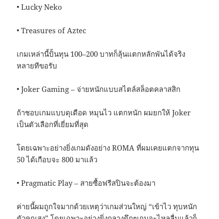
• Lucky Neko
• Treasures of Aztec
เกมเหล่านี้ปั้นทุน 100–200 บาทก็ลุ้นแตกหลักพันได้จริง
หลายทีขอรับ
• Joker Gaming – จ่ายหนักแบบสไตล์สล็อตคลาสสิก
ถ้าชอบเกมแบบดุเดือด หมุนไว แตกหนัก ผมยกให้ Joker
เป็นตัวเลือกที่เยี่ยมที่สุด
โดยเฉพาะอย่างยิ่งเกมดังอย่าง ROMA ที่ผมเคยแตกจากทุน
50 ได้เกือบจะ 800 มาแล้ว
• Pragmatic Play – สายซื้อฟรีสปินจะต้องมา
ค่ายนี้ผมถูกใจมากด้วยเหตุว่าเกมส่วนใหญ่ “เข้าไว ทุบหนัก
ตัวคูณสูง” โดยเฉพาะอย่างยิ่งกลางดึกๆเกมจะไหลลื่นแล้วก็