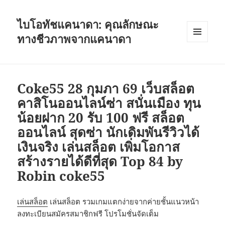
ไบโอทัชแคนาดา: คุณลักษณะ
ทางชีวภาพจากแคนาดา
เมนู
และวิด
เจ็ต
Coke55 28 กุมภา 69 เว็บสล็อต
คาสิโนออนไลน์ซ่า สนั่นเมือง ทุน
น้อยฝาก 20 รับ 100 ฟรี สล็อต
ออนไลน์ สุดซ่า นักเดิมพันรีวิวได้
เงินจริง เล่นสล็อต เพิ่มโอกาส
สร้างรายได้ดีที่สุด Top 84 by
Robin coke55
เล่นสล็อต
เล่นสล็อต รวมเกมแตกง่ายจากค่ายชั้นแนวหน้า
ลงทะเบียนสมัครสมาชิกฟรี โปรโมชั่นจัดเต็ม