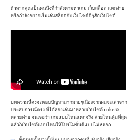
ถ้าหากคุณเป็นคนนึงที่กำลังตามหาเกม เว็บสล็อต แตกง่าย
หรือกำลังอยากเริ่มเล่นสล็อตกับเว็บไซต์ดีๆสักเว็บไซต์
บทความนี้คงจะตอบปัญหามากมายๆเนื่องจากผมจะเล่าจาก
ประสบการณ์ตรง ที่ได้ลองเล่นมาหลายเว็บไซต์ coke55
หลายค่าย จนเจอว่า เกมแบบไหนแตกจริง ค่ายไหนคุ้มที่สุด
แล้วก็เว็บไซต์แบบไหนให้โปรโมชั่นดีแบบไม่หลอก
ทั้งหมดทั้งปวงนี้เป็นมุมมองจากคนที่เล่นจริง เสียจริง