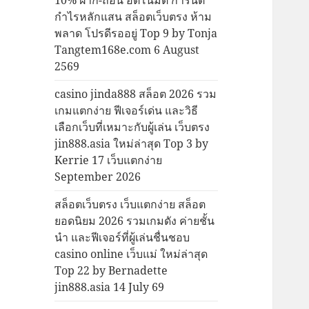
10% ฝาก-ถอน อัตโนมัติ การันตี
กำไรหลักแสน สล็อตเว็บตรง ห้าม
พลาด โปรดีรออยู่ Top 9 by Tonja
Tangtem168e.com 6 August
2569
casino jinda888 สล็อต 2026 รวม
เกมแตกง่าย ฟีเจอร์เด่น และวิธี
เลือกเว็บที่เหมาะกับผู้เล่น เว็บตรง
jin888.asia ใหม่ล่าสุด Top 3 by
Kerrie 17 เว็บแตกง่าย
September 2026
สล็อตเว็บตรง เว็บแตกง่าย สล็อต
ยอดนิยม 2026 รวมเกมดัง ค่ายชั้น
นำ และฟีเจอร์ที่ผู้เล่นชื่นชอบ
casino online เว็บแม่ ใหม่ล่าสุด
Top 22 by Bernadette
jin888.asia 14 July 69