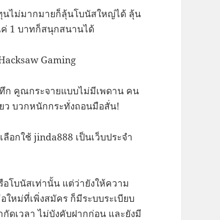
ไม่มากมายก็ลุ้นโบนัสใหญ่ได้ ลุ้น
งแค่ 1 บาทก็สนุกสนานได้
 Hacksaw Gaming
ระทึก คูณกระจายแบบไม่มีเพดาน คน
ดียว บวกหนักกระทั่งถอนมือสั่น!
งเลือกใช้ jinda888 เป็นเว็บประจำ
รือโบนัสเท่านั้น แต่ว่ายังให้ความ
ือใหม่ที่เพิ่งสมัคร ก็มีระบบระเบียบ
ำกัดเวลา ไม่บังคับฝากก่อน และยังมี