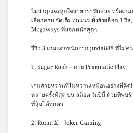
ไม่ว่าคุณจะถูกใจสายกราฟิกสวย หรือเกมดุ
เลือกครบ จัดเต็มทุกแนว ทั้งยังสล็อต 3 รีล, 
Megaways ที่แจกหนักสุดๆ
รีวิว 3 เกมแตกหนักจาก jinda888 ที่ไม่คว
1. Sugar Rush – ค่าย Pragmatic Play
เกมสายหวานที่ไม่หวานเหมือนอย่างที่คิด!
หลายครั้งที่สุด บน สล็อต ในปีนี้ ด้วยฟีพบ
ที่ลุ้นได้ทุกตา
2. Roma X – Joker Gaming