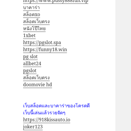
https://www.pussy888fun.vip
บาคาร่า
สล็อตxo
สล็อตเว็บตรง
หนังโป๊ไทย
1xbet
https://pgslot.spa
https://funny18.win
pg slot
allbet24
pgslot
สล็อตเว็บตรง
doomovie hd
เว็บสล็อตและบาคาร่าของโครตดี
เว็บนี้เล่นแล้วรวยจัดๆ
https://918kissauto.io
joker123