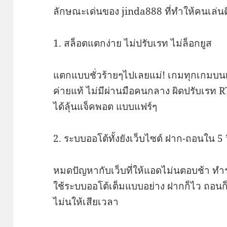
ลักษณะเด่นของ jinda888 ที่ทำให้คนเล่น
1. สล็อตแตกง่าย ไม่ปรับเรท ไม่ล็อกยูส
แตกแบบชั่วร้ายๆไปเลยแม่! เกมทุกเกมบนเ
ค่ายแท้ ไม่มีผ่านมือคนกลาง ผิดปรับเรท RT
ได้ลุ้นแจ็คพอต แบบแฟร์ๆ
2. ระบบออโต้ทั้งยังเว็บไซต์ ฝาก-ถอนใน 5 
หมดปัญหากับเว็บที่ให้แอดไม่นตอบช้า ทำ
ใช้ระบบออโต้เต็มแบบอย่าง ฝากก็ไว ถอนก็
ไม่นให้เสียเวลา