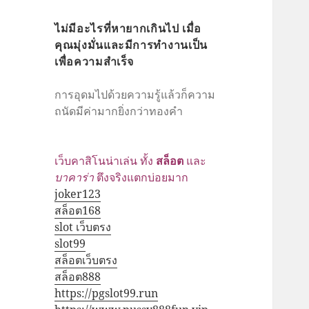
ไม่มีอะไรที่หายากเกินไป เมื่อ
คุณมุ่งมั่นและมีการทำงานเป็น
เพื่อความสำเร็จ
การอุดมไปด้วยความรู้แล้วก็ความ
ถนัดมีค่ามากยิ่งกว่าทองคำ
เว็บคาสิโนน่าเล่น ทั้ง
สล็อต
และ
บาคาร่า
ตึงจริงแตกบ่อยมาก
joker123
สล็อต168
slot เว็บตรง
slot99
สล็อตเว็บตรง
สล็อต888
https://pgslot99.run