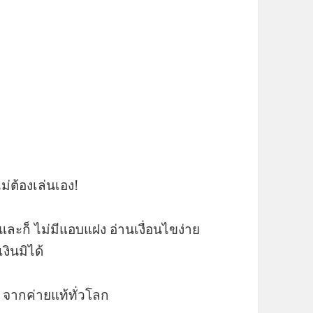
ม่ต้องเล่นเอง!
ิงและก็ ไม่มีแอบแฝง อ่านเงื่อนไขง่าย
งินมิได้
ม จากค่ายแท้ทั่วโลก