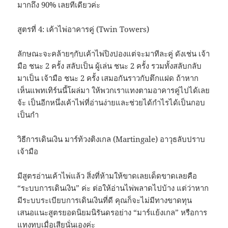
มากถึง 90% เลยทีเดียวค่ะ
สูตรที่ 4: เค้าไพ่อาคารคู่ (Twin Towers)
ลักษณะจะคล้ายๆกับเค้าไพ่ปิงปองแต่จะมาทีละคู่ ดังเช่น เจ้า
มือ ชนะ 2 ครั้ง สลับเป็น ผู้เล่น ชนะ 2 ครั้ง รวมทั้งสลับกลับ
มาเป็น เจ้ามือ ชนะ 2 ครั้ง เสมอกันราวกับตึกแฝด ถ้าหาก
เห็นแพทเทิร์นนี้โผล่มา ให้พวกเราแทงตามอาคารคู่ไปได้เลย
จ้ะ เป็นอีกหนึ่งเค้าไพ่ที่อ่านง่ายและช่วยได้กำไรได้เป็นกอบ
เป็นกำ
วิธีการเดินเงิน มาร์ท้วงติงเกล (Martingale) อาวุธลับปราบ
เจ้ามือ
มีสูตรอ่านเค้าไพ่แล้ว สิ่งที่ห้ามให้ขาดเลยเด็ดขาดเลยคือ
“ระบบการเดินเงิน” ค่ะ ต่อให้อ่านไพ่พลาดไปบ้าง แต่ว่าหาก
มีระบบระเบียบการเดินเงินที่ดี คุณก็จะไม่มีทางขาดทุน
เสนอแนะสูตรยอดนิยมนิรันดรอย่าง “มาร์แย้งเกล” หรือการ
แทงทบเมื่อเสียนั่นเองค่ะ