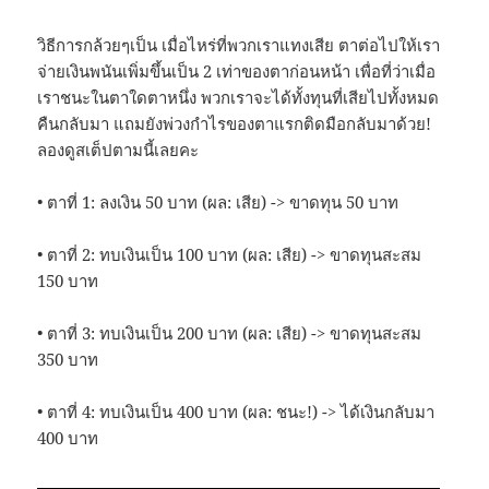
วิธีการกล้วยๆเป็น เมื่อไหร่ที่พวกเราแทงเสีย ตาต่อไปให้เรา
จ่ายเงินพนันเพิ่มขึ้นเป็น 2 เท่าของตาก่อนหน้า เพื่อที่ว่าเมื่อ
เราชนะในตาใดตาหนึ่ง พวกเราจะได้ทั้งทุนที่เสียไปทั้งหมด
คืนกลับมา แถมยังพ่วงกำไรของตาแรกติดมือกลับมาด้วย!
ลองดูสเต็ปตามนี้เลยคะ
• ตาที่ 1: ลงเงิน 50 บาท (ผล: เสีย) -> ขาดทุน 50 บาท
• ตาที่ 2: ทบเงินเป็น 100 บาท (ผล: เสีย) -> ขาดทุนสะสม
150 บาท
• ตาที่ 3: ทบเงินเป็น 200 บาท (ผล: เสีย) -> ขาดทุนสะสม
350 บาท
• ตาที่ 4: ทบเงินเป็น 400 บาท (ผล: ชนะ!) -> ได้เงินกลับมา
400 บาท