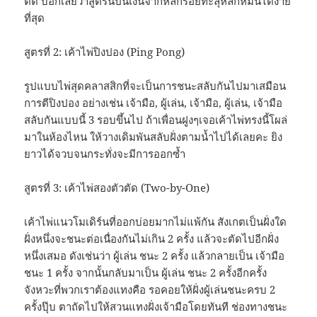
ตัด บอกเลยว่าสูตรนี้ปั้นเงินจากหลักร้อยทะลุหลักหมื่นได้ง่าย
ที่สุด
สูตรที่ 2: เค้าไพ่ปิงปอง (Ping Pong)
รูปแบบไพ่สุดคลาสสิกที่จะเป็นการชนะสลับกันไปมาเสมือน
การตีปิงปอง อย่างเช่น เจ้ามือ, ผู้เล่น, เจ้ามือ, ผู้เล่น, เจ้ามือ
สลับกันแบบนี้ 3 รอบขึ้นไป ถ้าเพื่อนฝูงๆเจอเค้าไพ่ทรงนี้โผล่
มาในห้องไหน ให้วางเดิมพันสลับฝั่งตามน้ำไปได้เลยคะ ยิง
ยาวได้จวบจนกระทั่งจะมีการออกซ้ำ
สูตรที่ 3: เค้าไพ่สองตัวตัด (Two-by-One)
เค้าไพ่แนวโมเดิร์นที่ออกบ่อยมากไม่แพ้กัน สังเกตเป็นฝั่งใด
ฝั่งหนึ่งจะชนะต่อเนื่องกันไม่เกิน 2 ครั้ง แล้วจะตัดไปอีกฝั่ง
หนึ่งเสมอ ดังเช่นว่า ผู้เล่น ชนะ 2 ครั้ง แล้วกลายเป็น เจ้ามือ
ชนะ 1 ครั้ง จากนั้นกลับมาเป็น ผู้เล่น ชนะ 2 ครั้งอีกครั้ง
จังหวะที่พวกเราต้องแทงคือ รอคอยให้ฝั่งผู้เล่นชนะครบ 2
ครั้งปุ๊บ ตาถัดไปให้สวนแทงฝั่งเจ้ามือโดยทันที ช่องทางชนะ