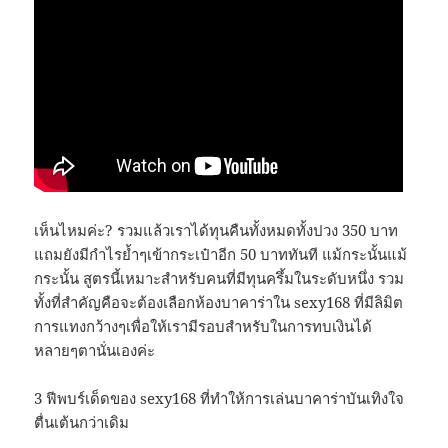
เห็นไหมค่ะ? รวมแล้วเราได้ทุนคืนทั้งหมดทั้งปวง 350 บาท
แถมยังมีกำไรย้ำๆเข้ากระเป๋าอีก 50 บาททันที แม้กระนั้นแม้
กระนั้น สูตรนี้เหมาะสำหรับคนที่มีทุนครึ้มในระดับหนึ่ง รวม
ทั้งที่สำคัญคือจะต้องเลือกห้องบาคาร่าใน sexy168 ที่มีลิมิต
การแทงกว้างๆเพื่อให้เรามีรอบสำหรับในการทบเงินได้
หลายๆตานั่นเองค่ะ
3 ฟีพบร์เด็ดของ sexy168 ที่ทำให้การเล่นบาคาร่าบันเทิงใจ
ตื่นเต้นกว่าเดิม