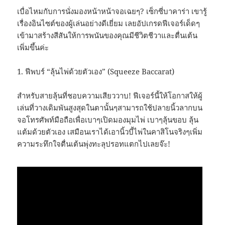
เบื่อไหมกับการนั่งมองหน้าหน้าจอเฉยๆ? เซ็กซี่บาคาร่า เขารู้
เรื่องอินไซต์ของผู้เล่นอย่างดีเยี่ยม เลยอัปเกรดฟีเจอร์เด็ดๆ
เข้ามาสร้างสีสันให้การพนันของคุณมีชีวิตชีวาและตื่นเต้น
เพิ่มขึ้นค่ะ
1. ฟีพบร์ “ลุ้นไพ่ด้วยตัวเอง” (Squeeze Baccarat)
สำหรับสายลุ้นที่ชอบความเสียววาบ! ฟีเจอร์นี้ให้โอกาสให้ผู้
เล่นที่วางเดิมพันสูงสุดในตานั้นๆสามารถใช้ปลายนิ้วลากบน
จอโทรศัพท์มือถือเพื่อเบาๆเปิดมองมุมไพ่ เบาๆลุ้นขอบ ลุ้น
แต้มด้วยตัวเอง เสมือนเราได้เอานิ้วบี้ไพ่ในคาสิโนจริงๆเพิ่ม
ความระทึกใจตื่นเต้นพุ่งทะลุปรอทแตกไปเลยจ๊ะ!