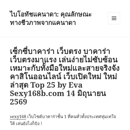
ไบโอทัชแคนาดา: คุณลักษณะ
ทางชีวภาพจากแคนาดา
เมนู
และวิด
เจ็ต
เซ็กซี่บาคาร่า เว็บตรง บาคาร่า
เว็บตรงมาแรง เล่นง่ายไม่ซับซ้อน
เหมาะกับทั้งมือใหม่และสายจริงจัง
คาสิโนออนไลน์ เว็บเปิดใหม่ ใหม่
ล่าสุด Top 25 by Eva
Sexy168b.com 14 มิถุนายน
2569
sexy168
เว็บไซต์บาคาร่าชั้น 1 ที่คนทั่วทั้งประเทศทุ่มเทใจ
ให้ เล่นยังไงก็ปัง !