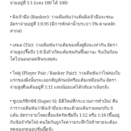
จ่ายอยู่ที่ 1:1 (แทง 100 ได้ 100)
• ฝั่งเจ้ามือ (Banker): วางเดิมพันว่าแต้มฝั่งเจ้ามือจะชนะ
อัตราจ่ายอยู่ที่ 1:0.95 (มีการหักค่าน้ำประปา 5% ตามหลัก
สากล)
• เสมอ (Tie): วางเดิมพันว่าแต้มของทั้งคู่ฝั่งจะเท่ากัน อัตรา
จ่ายสูงปรี๊ดถึง 1:8 ยิ่งถ้าเกิดแต้มชนกันขึ้นมานะ รับเงินก้อน
โตไปนอนกอดฟินๆเลยค่ะ
• ไพ่คู่ (Player Pair / Banker Pair): วางเดิมพันว่าไพ่สองใบ
แรกของฝั่งนั้นๆจะออกสัญลักษณ์หรือแต้มเหมือนกัน อัตรา
จ่ายสูงตื่นเต้นอยู่ที่ 1:11 แทงน้อยแต่ได้กลับมาเน้นๆจ้ะ
• ซูเปอร์ซิกข์ซ์ (Super 6): มิติใหม่ที่กระบวนการทำเงิน! คือ
การวางเดิมพันว่าฝั่งเจ้ามือจะชนะด้วยแต้มรวมพอๆกับ 6
แต้ม อัตราจ่ายโหดเหี้ยมจัดรัสเซียถึง 1:12 หรือ 1:18 (ขึ้นอยู่
กับข้อจำกัดไพ่) คนใดกันถูกใจความระทึกใจท้าทายจะต้อง
ทดลองกดออปชั่นนี้ดูจ้ะ