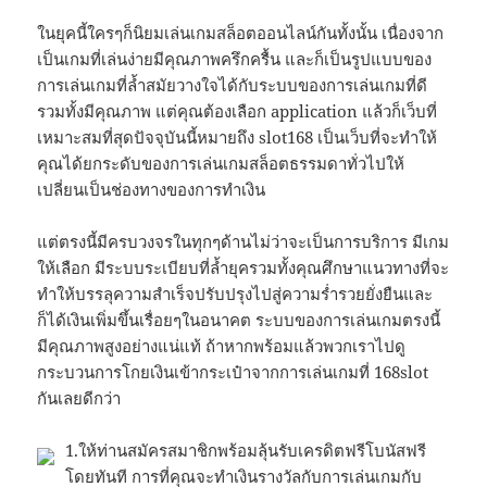
ในยุคนี้ใครๆก็นิยมเล่นเกมสล็อตออนไลน์กันทั้งนั้น เนื่องจาก
เป็นเกมที่เล่นง่ายมีคุณภาพครึกครื้น และก็เป็นรูปแบบของ
การเล่นเกมที่ล้ำสมัยวางใจได้กับระบบของการเล่นเกมที่ดี
รวมทั้งมีคุณภาพ แต่คุณต้องเลือก application แล้วก็เว็บที่
เหมาะสมที่สุดปัจจุบันนี้หมายถึง slot168 เป็นเว็บที่จะทำให้
คุณได้ยกระดับของการเล่นเกมสล็อตธรรมดาทั่วไปให้
เปลี่ยนเป็นช่องทางของการทำเงิน
แต่ตรงนี้มีครบวงจรในทุกๆด้านไม่ว่าจะเป็นการบริการ มีเกม
ให้เลือก มีระบบระเบียบที่ล้ำยุครวมทั้งคุณศึกษาแนวทางที่จะ
ทำให้บรรลุความสำเร็จปรับปรุงไปสู่ความร่ำรวยยั่งยืนและ
ก็ได้เงินเพิ่มขึ้นเรื่อยๆในอนาคต ระบบของการเล่นเกมตรงนี้
มีคุณภาพสูงอย่างแน่แท้ ถ้าหากพร้อมแล้วพวกเราไปดู
กระบวนการโกยเงินเข้ากระเป๋าจากการเล่นเกมที่ 168slot
กันเลยดีกว่า
1.ให้ท่านสมัครสมาชิกพร้อมลุ้นรับเครดิตฟรีโบนัสฟรี
โดยทันที การที่คุณจะทำเงินรางวัลกับการเล่นเกมกับ