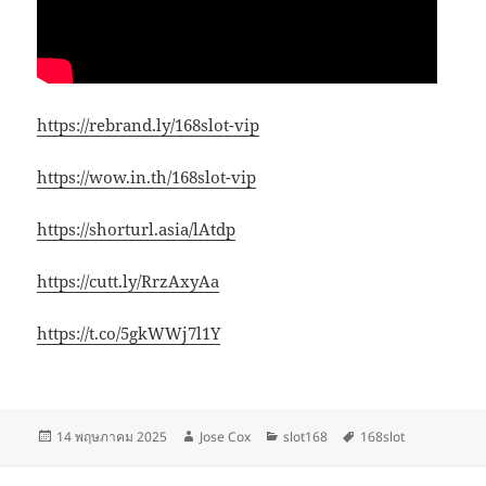
https://rebrand.ly/168slot-vip
https://wow.in.th/168slot-vip
https://shorturl.asia/lAtdp
https://cutt.ly/RrzAxyAa
https://t.co/5gkWWj7l1Y
เขียน
ผู้
หมวด
ป้าย
14 พฤษภาคม 2025
Jose Cox
slot168
168slot
เมื่อ
เขียน
หมู่
กำกับ
แนะแนว