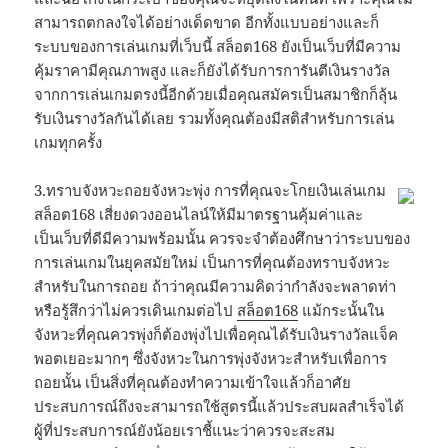
สามารถตกลงใจได้อย่างเด็ดขาด อีกทั้งแบบอย่างและก็
ระบบของการเล่นเกมที่เว็บนี้ สล็อต168 ยังเป็นเว็บที่มีความ
คุ้มราคามีคุณภาพสูง และก็ยังได้รับการการันตีเงินรางวัล
จากการเล่นเกมตรงนี้อีกด้วยเมื่อคุณสมัครเป็นสมาชิกก็ลุ้น
รับเงินรางวัลกันได้เลย รวมทั้งคุณต้องมีสติสำหรับการเล่น
เกมทุกครั้ง
3.ทราบจังหวะถอยจังหวะพุ่ง การที่คุณจะโกยเงินเล่นเกม
สล็อต168 เสี่ยงดวงออนไลน์ให้มีมาตรฐานคุ้มค่าและ
เป็นเว็บที่ดีมีความพร้อมนั้น ควรจะจำต้องศึกษาว่าระบบของ
การเล่นเกมในยุคสมัยใหม่ เป็นการที่คุณต้องทราบจังหวะ
สำหรับในการถอย ถ้าว่าคุณมีความคิดว่ากำลังจะพลาดท่า
หรือรู้สึกว่าไม่ควรเดินเกมต่อไป
สล็อต168
แม้กระนั้นใน
จังหวะที่คุณควรพุ่งก็ต้องพุ่งไปเพื่อคุณได้รับเงินรางวัลแจ็ค
พอตเยอะมากๆ ซึ่งจังหวะในการพุ่งจังหวะสำหรับเพื่อการ
ถอยนั้น เป็นสิ่งที่คุณต้องทำความเข้าใจแล้วก็อาศัย
ประสบการณ์ถึงจะสามารถใช้สูตรนี้แล้วประสบผลสำเร็จได้
ผู้ที่ประสบการณ์ยังน้อยเราชี้แนะว่าควรจะสะสม