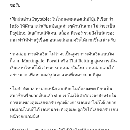
ขอรับ
• ฝึกฝนอ่าน Paytable: ในโหมดทดลองเล่นมีปุ่มที่เรียกว่า
Info ให้ศึกษาเล่าเรียนข้อมูลต่างๆด้านในเกม ไม่ว่าจะเป็น
Payline, สัญลักษณ์พิเศษ,
สล็อต
ฟีเจอร์ รวมถึงโบนัสของ
เกม ทำให้ท่านรู้เรื่องก่อนลงเล่นเกมจริงได้มากขึ้นแน่ๆครับ
• ทดสอบการเดินเงิน: ไม่ว่าจะเป็นสูตรการเดินเงินแบบใด
ก็ตาม Martingale, Porali หรือ Flat Betting สูตรการเดิน
เงินแบบไหนก็ได้ สวามารถทดลองในโหมดทดสอบเล่นได้
อย่างมาก เพื่อหาผลสรุปและแผนที่เหมาะมากที่สุด
• ไม่จำกัดเวลา: นอกเหนือจากที่จะไม่ต้องลงทะเบียนเป็น
สมาชิกหรือฝากเงินแล้ว slot เราไม่ได้จำกัดเวลาสำหรับใน
การเล่นของคุณเลยขอรับ คุณต้องการเล่นเท่าไรก็ได้ อยาก
เล่นเกมไหนก็ได้ เล่นจนกระทั่งคุณจะถูกใจได้เลยขอรับ เอน
หน้าจอยเกมมิ่ง!