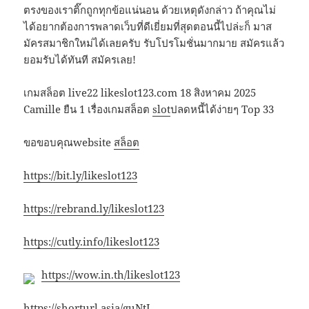
ตรงของเราติ๊กถูกทุกข้อแน่นอน ด้วยเหตุดังกล่าว ถ้าคุณไม่
ได้อยากต้องการพลาดเว็บที่ดีเยี่ยมที่สุดตอนนี้ไปล่ะก็ มาส
มัครสมาชิกใหม่ได้เลยครับ รับโปรโมชั่นมากมาย สมัครแล้ว
ยอมรับได้ทันที สมัครเลย!
เกมสล็อต live22 likeslot123.com 18 สิงหาคม 2025
Camille ยืน 1 เรื่องเกมสล็อต
slot
ปลดหนี้ได้ง่ายๆ Top 33
ขอขอบคุณwebsite
สล็อต
https://bit.ly/likeslot123
https://rebrand.ly/likeslot123
https://cutly.info/likeslot123
https://wow.in.th/likeslot123
https://shorturl.asia/guNtL