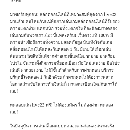
100%
มาขอรับทุกคน! สล็อตออนไลน์ที่เหมาะสมที่สุดจาก live22
มาแล้ว! คนไหนกันแน่ที่อยากเล่นเกมสล็อตออนไลน์ที่รับรอง
ความแตกง่าย แตกหนัก รวมทั้งแตกจริง ก็จะต้องมาทดลอง
เล่นเกมกับพวกเรา slot นี่แหละครับ! เว็บตรงแท้ 100% มี
ความน่าเชื่อถือรวมทั้งความปลอดภัยสูง บันเทิงใจกับเกม
สล็อตออนไลน์ได้แต่ละวันตลอด 1 วัน มีเกมให้เลือกเล่น
ล้นหลาม ลิขสิทธิ์แท้จากค่ายเกมชั้นหนึ่งมากมาย มาพร้อม
โปรโมชั่นรวมทั้งกิจกรรมที่ยอดเยี่ยม มือใหม่เล่นง่าย มือโปร
เล่นดี ฝากถอนง่าย ไม่มีขั้นต่ำสำหรับการฝากถอน บริการ
บริสุทธิ์ใจตลอด 1 วันอีกด้วย ถ้าหากคุณไม่ต้องการพลาด
โอกาสสำหรับในการทำเงินล่ะก็ มาลงทะเบียนใหม่กับเราได้
เลย!
ทดสอบเล่น live22 ฟรี! ไม่ต้องสมัคร ไม่ต้องฝาก ทดลอง
เลย!
ในปัจจุบัน การเล่นสล็อตแบบทดลองเล่นก่อนลงสนามจริง