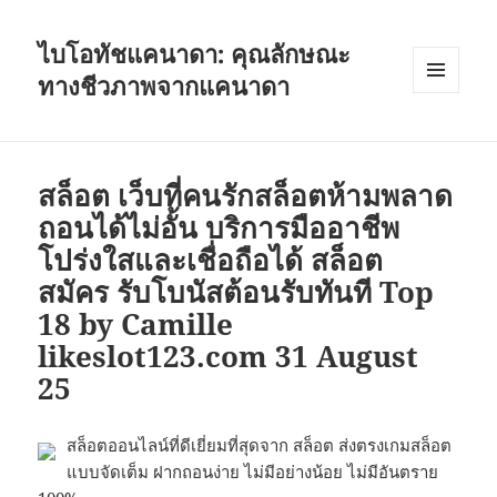
ไบโอทัชแคนาดา: คุณลักษณะ
ทางชีวภาพจากแคนาดา
เมนู
และวิด
เจ็ต
สล็อต เว็บที่คนรักสล็อตห้ามพลาด
ถอนได้ไม่อั้น บริการมืออาชีพ
โปร่งใสและเชื่อถือได้ สล็อต
สมัคร รับโบนัสต้อนรับทันที Top
18 by Camille
likeslot123.com 31 August
25
สล็อตออนไลน์ที่ดีเยี่ยมที่สุดจาก สล็อต ส่งตรงเกมสล็อต
แบบจัดเต็ม ฝากถอนง่าย ไม่มีอย่างน้อย ไม่มีอันตราย