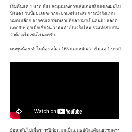
เริ่มต้นแค่ 1 บาท ที่แปลงมุมมองการเล่นเกมสล็อตของผมไป
นิรันดร วันนี้ผมเลยอยากจะมาแชร์ประสบการณ์จริงแบบ
หมดเปลือก จากคนเคยพังทลายที่กลายมาเป็นคนปัง สล็อต
แตกยับๆทุกเมื่อเชื่อวัน ว่ามันทำเป็นจริงไหม รวมทั้งสายปั่น
จำต้องเริ่มเช่นไรนะครับ
คนทุนน้อย ทำไมต้อง สล็อต168 แตกหนักสุด เริ่มแค่ 1 บาท?
ย้อนกลับไปเมื่อราวๆปีก่อน ผมเป็นมนุษย์เงินเดือนธรรมดาๆ