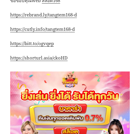
ขอขอบคุณweb
สล็อต168
https://rebrand.ly/tangtem168-d
https://cutly.info/tangtem168-d
https://bitt.to/ogvqep
https://shorturl.asia/ckoHD