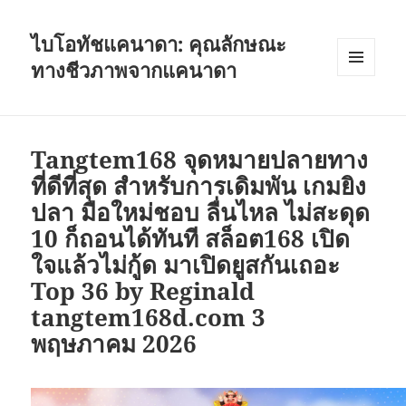
ไบโอทัชแคนาดา: คุณลักษณะ
ทางชีวภาพจากแคนาดา
เมนู
และวิด
เจ็ต
Tangtem168 จุดหมายปลายทาง
ที่ดีที่สุด สำหรับการเดิมพัน เกมยิง
ปลา มือใหม่ชอบ ลื่นไหล ไม่สะดุด
10 ก็ถอนได้ทันที สล็อต168 เปิด
ใจแล้วไม่กู้ด มาเปิดยูสกันเถอะ
Top 36 by Reginald
tangtem168d.com 3
พฤษภาคม 2026