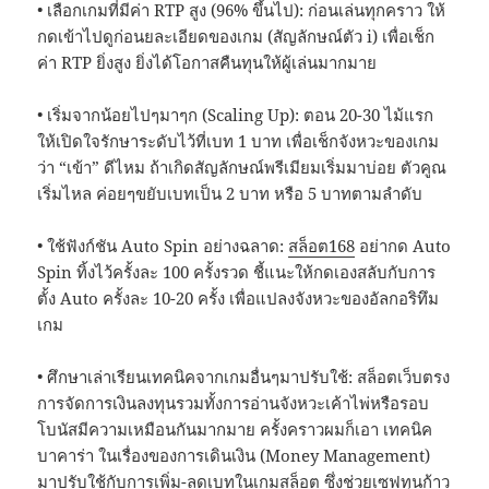
• เลือกเกมที่มีค่า RTP สูง (96% ขึ้นไป): ก่อนเล่นทุกคราว ให้
กดเข้าไปดูก่อนยละเอียดของเกม (สัญลักษณ์ตัว i) เพื่อเช็ก
ค่า RTP ยิ่งสูง ยิ่งได้โอกาสคืนทุนให้ผู้เล่นมากมาย
• เริ่มจากน้อยไปๆมาๆก (Scaling Up): ตอน 20-30 ไม้แรก
ให้เปิดใจรักษาระดับไว้ที่เบท 1 บาท เพื่อเช็กจังหวะของเกม
ว่า “เข้า” ดีไหม ถ้าเกิดสัญลักษณ์พรีเมียมเริ่มมาบ่อย ตัวคูณ
เริ่มไหล ค่อยๆขยับเบทเป็น 2 บาท หรือ 5 บาทตามลำดับ
• ใช้ฟังก์ชัน Auto Spin อย่างฉลาด:
สล็อต168
อย่ากด Auto
Spin ทิ้งไว้ครั้งละ 100 ครั้งรวด ชี้แนะให้กดเองสลับกับการ
ตั้ง Auto ครั้งละ 10-20 ครั้ง เพื่อแปลงจังหวะของอัลกอริทึม
เกม
• ศึกษาเล่าเรียนเทคนิคจากเกมอื่นๆมาปรับใช้: สล็อตเว็บตรง
การจัดการเงินลงทุนรวมทั้งการอ่านจังหวะเค้าไพ่หรือรอบ
โบนัสมีความเหมือนกันมากมาย ครั้งคราวผมก็เอา เทคนิค
บาคาร่า ในเรื่องของการเดินเงิน (Money Management)
มาปรับใช้กับการเพิ่ม-ลดเบทในเกมสล็อต ซึ่งช่วยเซฟทุนก้าว