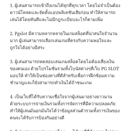
1. ผู้เล่นสามารถเข้าถึงเกมได้ทุกที่ทุกเวลา โดยไม่จำเป็นต้อง
ดาวน์โหลดและจัดตั้งแอปพลิเคชันเสียก่อน ทำให้สามารถ
เล่นได้โดยทันทีและไม่มีกฎระเบียบอะไรก็ตามเพิ่ม
2. Pgslot มีความหลากหลายในเกมสล็อตที่น่าสนใจจำนวน
มาก ผู้เล่นสามารถเลือกเล่นเกมที่ตรงกับความพอใจและ
ถูกใจได้อย่างอิสระ
3. ผู้เล่นสามารถทดสอบเล่นเกมสล็อตโดยไม่ต้องเสี่ยงเงิน
ของตนเอง ด้วยโปรโมชั่นรวมทั้งโบนัสต่างๆที่เว็บ PG SLOT
มอบให้ ทำให้เป็นช่องทางที่ดีสำหรับเพื่อการฝึกซ้อมความ
ชำนาญและก็ยังสามารถทำเงินได้ถ้าชนะเกม
4. เป็นเว็บที่ได้รับความเชื่อใจจากผู้เล่นมาอย่างยาวนาน
ด้วยระบบการจ่ายเงินรวมทั้งการจัดการที่มีความปลอดภัย
ทำให้ผู้เล่นมั่นอกมั่นใจได้ว่าข้อมูลส่วนตัวรวมทั้งการเงินของ
ตนจะได้รับการป้องกันอย่างดี