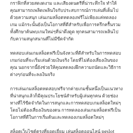
กราฟิกที่สวยสดงดงาม และเสียงดนตรีที่น่าระทึกใจ ทำให้
คุณสามารถเพลิดเพลินใจกับประสบการณ์การเล่นที่เต็มไป
ด้วยความสนุก เล่นเกมสล็อตทดลองฟรีไม่เพียงแค่ทดลอง
เกม แม้กระนั้นยังเป็นโอกาสที่ดีสำหรับเพื่อการครึกครื้นรวม
ทั้งศึกษาค้นพบเกมใหม่ๆที่น่าดึงดูด ทุกคนสามารถเพลินไป
กับความสนุกสนานที่ไม่มีขีดจำกัด
ทดสอบเล่นเกมสล็อตฟรีเป็นจังหวะที่ดีสำหรับในการทดสอบ
เกมก่อนที่จะเริ่มเล่นด้วยเงินจริง โดยที่ไม่ต้องเสี่ยงเงินของ
คุณ นอกจากนี้ยังช่วยให้คุณทดลองฝึกความถนัดและวิธีการ
ต่างๆก่อนที่จะลงเงินจริง
การเล่นเกมสล็อตทดสอบฟรีจากค่ายเกมชั้นหนึ่งเป็นแนวทาง
ที่น่าสนุกแล้วก็มีคุณประโยชน์สำหรับผู้เล่นทุกคน ด้วยช่อง
ทางที่ไร้ขีดจำกัดในการสนุกและการทดสอบเกมสล็อตใหม่ๆ
โดยไม่ต้องเสี่ยงเงินของตน การทดลองเล่นเกมสล็อตฟรีเป็น
โอกาสที่ดีในการเริ่มต้นและทดลองเกมสล็อตใหม่ๆ
สล็อตเว็บไซต์ตรงที่ยอดเยี่ยม เล่นสล็อตออนไลน์ pgslot