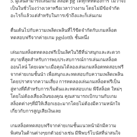
5. ผู้เล่นสามารถเล่นเกม สล็อต pg ได้ทุกที่ที่ต้องการ ไม่ว่าจะ
เป็นในชั่วโมงว่างเวลาหรือเวลาว่างงาน โดยไม่มีข้อจำกัด
อะไรก็แล้วแต่สำหรับในการเข้าถึงและก็เล่นเกม
ตื่นเต้นไปกับความเพลิดเพลินที่ไร้ขีดจำกัดกับเกมสล็อต
ทดสอบฟรีจากค่ายเกม pgslotth ชั้นหนึ่ง
เล่นเกมสล็อตทดลองฟรีเป็นเลิศในวิธีที่น่าสนุกและสะดวก
สบายที่สุดสำหรับการพบประสบการณ์การเล่นเกมสล็อต
ออนไลน์ โดยเฉพาะเมื่อคุณได้ลองเล่นเกมสล็อตทดสอบฟรี
จากค่ายเกมชั้นนำ เพื่อสนุกและทดสอบกับความเพลิดเพลิน
โดยปราศจากความเสี่ยง การทดลองเล่นเกมสล็อตฟรีเป็น
ลู่ทางที่ดีสำหรับการเริ่มต้นและทดสอบเกม พีจีสล็อต ใหม่ๆ
โดยไม่ต้องเสี่ยงเงินของคุณ คุณสามารถเบิกบานกับเกม
สล็อตต่างๆที่มีให้เลือกเยอะมากโดยไม่ต้องมีความหนักใจ
เกี่ยวกับการสูญเสียเงินเลย
เกมสล็อตทดสอบฟรีจากค่ายเกมชั้นแนวหน้ามักมีความ
พิเศษในด้านต่างๆยกตัวอย่างเช่น มีฟีพบร์โบนัสที่น่าสนใจ