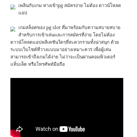
เพลินกับเกม ทางเข้าpg สมัครง่าย ไม่ต้อง ดาวน์โหลด
แอป
เกมสล็อตของ pg slot ที่มาพร้อมกับความสบายสบาย
สำหรับการเข้าเล่นและการสมัครที่ง่าย โดยไม่ต้อง
ดาวน์โหลดแอปพลิเคชันใดๆที่สะดวกรวมทั้งน่าสนุก ด้วย
ระบบเว็บไซต์ที่วางแบบมาอย่างเหมาะควร เพื่อผู้เล่น
สามารถเข้าถึงเกมได้ง่าย ไม่ว่าจะเป็นผ่านคอมพิวเตอร์
แท็บเล็ต หรือโทรศัพท์มือถือ