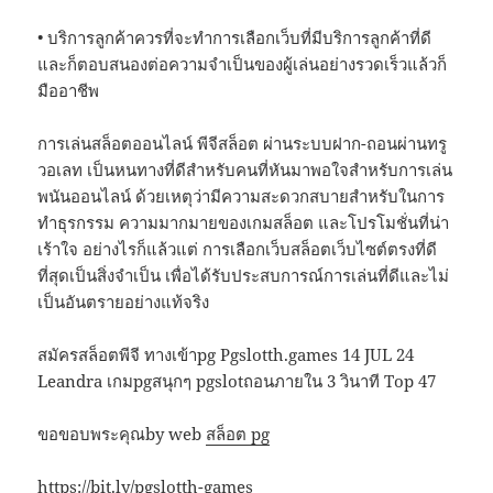
• บริการลูกค้าควรที่จะทำการเลือกเว็บที่มีบริการลูกค้าที่ดี
และก็ตอบสนองต่อความจำเป็นของผู้เล่นอย่างรวดเร็วแล้วก็
มืออาชีพ
การเล่นสล็อตออนไลน์ พีจีสล็อต ผ่านระบบฝาก-ถอนผ่านทรู
วอเลท เป็นหนทางที่ดีสำหรับคนที่หันมาพอใจสำหรับการเล่น
พนันออนไลน์ ด้วยเหตุว่ามีความสะดวกสบายสำหรับในการ
ทำธุรกรรม ความมากมายของเกมสล็อต และโปรโมชั่นที่น่า
เร้าใจ อย่างไรก็แล้วแต่ การเลือกเว็บสล็อตเว็บไซต์ตรงที่ดี
ที่สุดเป็นสิ่งจำเป็น เพื่อได้รับประสบการณ์การเล่นที่ดีและไม่
เป็นอันตรายอย่างแท้จริง
สมัครสล็อตพีจี ทางเข้าpg Pgslotth.games 14 JUL 24
Leandra เกมpgสนุกๆ pgslotถอนภายใน 3 วินาที Top 47
ขอขอบพระคุณby web
สล็อต pg
https://bit.ly/pgslotth-games