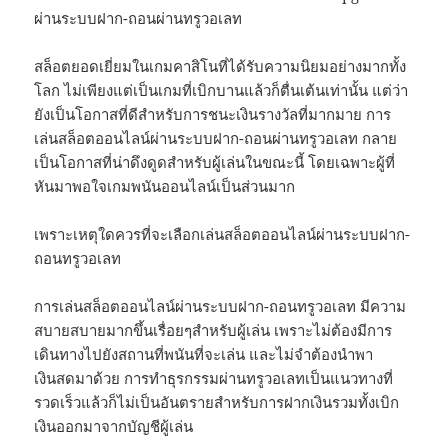
ผ่านระบบฝาก-ถอนผ่านทรูวอเลท
สล็อตยอดเยี่ยมในเกมคาสิโนที่ได้รับความนิยมอย่างมากทั้ง
โลก ไม่เพียงแต่เป็นเกมที่เบิกบานแล้วก็ตื่นเต้นเท่านั้น แต่ว่า
ยังเป็นโอกาสที่ดีสำหรับการชนะเงินรางวัลที่มากมาย การ
เล่นสล็อตออนไลน์ผ่านระบบฝาก-ถอนผ่านทรูวอเลท กลาย
เป็นโอกาสที่น่าดึงดูดสำหรับผู้เล่นในขณะนี้ โดยเฉพาะผู้ที่
หันมาพอใจเกมพนันออนไลน์เป็นส่วนมาก
เพราะเหตุใดควรที่จะเลือกเล่นสล็อตออนไลน์ผ่านระบบฝาก-
ถอนทรูวอเลท
การเล่นสล็อตออนไลน์ผ่านระบบฝาก-ถอนทรูวอเลท มีความ
สบายสบายมากขึ้นเรื่อยๆสำหรับผู้เล่น เพราะไม่ต้องมีการ
เดินทางไปยังสถานที่พนันที่จะเล่น และไม่จำต้องนำพา
เงินสดมาด้วย การทำธุรกรรมผ่านทรูวอเลทเป็นแนวทางที่
รวดเร็วแล้วก็ไม่เป็นอันตรายสำหรับการฝากเงินรวมทั้งเบิก
เงินออกมาจากบัญชีผู้เล่น