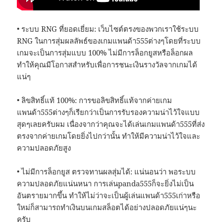
• ระบบ RNG ที่ยอดเยี่ยม: เว็บไซต์ตรงของพวกเราใช้ระบบ
RNG ในการสุ่มผลลัพธ์ของเกมแพนด้า555ต่างๆโดยที่ระบบ
เกมจะเป็นการสุ่มแบบ 100% ไม่มีการล็อกยูสหรือล็อกผล
ทำให้คุณมีโอกาสสำหรับเพื่อการชนะเงินรางวัลจากเกมได้
แน่ๆ
• ลิขสิทธิ์แท้ 100%: การขอลิขสิทธิ์แท้จากค่ายเกม
แพนด้า555ต่างๆก็เรียกว่าเป็นการรับรองความน่าไว้ใจแบบ
สุดๆเลยครับผม เนื่องจากว่าคุณจะได้เล่นเกมแพนด้า555ที่ส่ง
ตรงจากค่ายเกมโดยยิ่งไปกว่านั้น ทำให้มีความน่าไว้ใจและ
ความปลอดภัยสูง
• ไม่มีการล็อกยูส ตรวจทานผลสุ่มได้: แน่นอนว่า พอระบบ
ความปลอดภัยแน่นหนา การเล่นpanda555ก็จะยิ่งไม่เป็น
อันตรายมากขึ้น ทำให้ไม่ว่าจะเป็นผู้เล่นแพนด้า555เก่าหรือ
ใหม่ก็สามารถทำเงินบนเกมสล็อตได้อย่างปลอดภัยแน่ๆนะ
ครับ