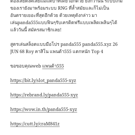
ต้องเสียตังค์เลยแม้แต่บาทเดียวอีกด้วย ยิ่งกว่านั้น ระบบเกม
ของเรายังมาพร้อมระบบ RNG ที่ล้ำสมัยและก็ไม่เป็น
อันตรายเยอะที่สุดอีกด้วย ด้วยเหตุดังกล่าว มา
เล่นpanda555แบบฟินๆรับเครดิตฟรีแบบเพลิดเพลินๆได้
แล้ววันนี้ สมัครสมาชิกเลย!
สูตรเล่นสล็อตแบบมือโปร panda555 panda555.xyz 26
JUN 68 Roy คาสิโน แพนด้า555 แตกหนัก Top 4
ขอขอบคุณweb
แพนด้า555
https://bit.ly/slot_panda555-xyz
https://rebrand.ly/panda555-xyz
https://wow.in.th/panda555-xyz
https://cutt.ly/craM841z