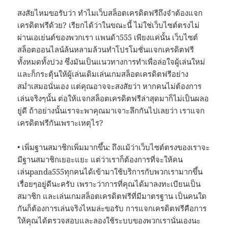
สงสัยไหมขอรับว่า ทำไมเว็บสล็อตเครดิตฟรีถึงจำต้องแจก
เครดิตฟรีด้วย? เรียกได้ว่าในขณะนี้ ไม่ใช่เว็บไซต์ตรงไม่
ผ่านเอเย่นต์ของพวกเรา แพนด้า555 เพียงแค่นั้น เว็บไซต์
สล็อตออนไลน์ล้นหลามล้วนทำโปรโมชั่นแจกเครดิตฟรี
ทั้งหมดทั้งปวง ซึ่งมันเป็นแนวทางการทำเพื่อล่อใจผู้เล่นใหม่
และก็กระตุ้นให้ผู้เล่นเดิมเล่นเกมสล็อตเครดิตฟรีอย่าง
สม่ำเสมอนั่นเอง แต่คุณอาจจะสงสัยว่า หากคนไม่ต้องการ
เล่นจริงๆนั้น ต่อให้แจกสล็อตเครดิตฟรีล่าสุดมาก็ไม่เป็นผลอ
ยู่ดี ถ้าอย่างนั้นเราจะพาคุณมาเจาะลึกกันไปเลยว่า เราแจก
เครดิตฟรีกันเพราะเหตุไร?
• เพิ่มฐานสมาชิกเพิ่มมากขึ้น: ถึงแม้ว่าเว็บไซต์ตรงของเราจะ
มีฐานสมาชิกเยอะแยะ แต่ว่าเราก็ต้องการที่จะให้คน
เล่นpanda555ทุกคนได้เข้ามาใช้บริการกับพวกเรามากขึ้น
เรื่อยๆอยู่ดีนะครับ เพราะว่าการที่คุณได้มาลงทะเบียนเป็น
สมาชิก และเล่นเกมสล็อตเครดิตฟรีที่มีมาตรฐาน เป็นคนใด
กันก็ต้องการเล่นจริงไหมล่ะขอรับ การแจกเครดิตฟรีคือการ
ให้คุณได้ตรวจสอบและลองใช้ระบบของพวกเรานั่นเองนะ