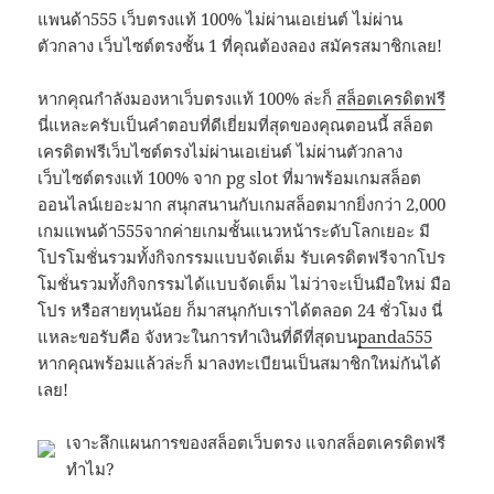
แพนด้า555 เว็บตรงแท้ 100% ไม่ผ่านเอเย่นต์ ไม่ผ่าน
ตัวกลาง เว็บไซต์ตรงชั้น 1 ที่คุณต้องลอง สมัครสมาชิกเลย!
หากคุณกำลังมองหาเว็บตรงแท้ 100% ล่ะก็
สล็อตเครดิตฟรี
นี่แหละครับเป็นคำตอบที่ดีเยี่ยมที่สุดของคุณตอนนี้ สล็อต
เครดิตฟรีเว็บไซต์ตรงไม่ผ่านเอเย่นต์ ไม่ผ่านตัวกลาง
เว็บไซต์ตรงแท้ 100% จาก pg slot ที่มาพร้อมเกมสล็อต
ออนไลน์เยอะมาก สนุกสนานกับเกมสล็อตมากยิ่งกว่า 2,000
เกมแพนด้า555จากค่ายเกมชั้นแนวหน้าระดับโลกเยอะ มี
โปรโมชั่นรวมทั้งกิจกรรมแบบจัดเต็ม รับเครดิตฟรีจากโปร
โมชั่นรวมทั้งกิจกรรมได้แบบจัดเต็ม ไม่ว่าจะเป็นมือใหม่ มือ
โปร หรือสายทุนน้อย ก็มาสนุกกับเราได้ตลอด 24 ชั่วโมง นี่
แหละขอรับคือ จังหวะในการทำเงินที่ดีที่สุดบน
panda555
หากคุณพร้อมแล้วล่ะก็ มาลงทะเบียนเป็นสมาชิกใหม่กันได้
เลย!
เจาะลึกแผนการของสล็อตเว็บตรง แจกสล็อตเครดิตฟรี
ทำไม?