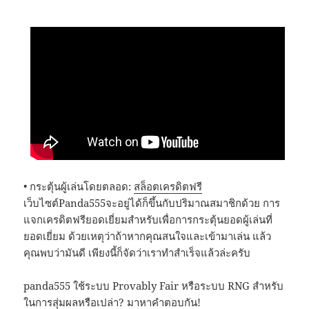
• กระตุ้นผู้เล่นโดยตลอด:
สล็อตเครดิตฟรี
เว็บไซต์Panda555จะอยู่ได้ก็ขึ้นกับปริมาณสมาชิกด้วย การ
แจกเครดิตฟรียอดเยี่ยมสำหรับเพื่อการกระตุ้นยอดผู้เล่นที่
ยอดเยี่ยม ด้วยเหตุว่าถ้าหากคุณสนใจและเข้ามาเล่น แล้ว
คุณพบว่ามันดี เพียงนี้ก็จัดว่าเราทำสำเร็จแล้วล่ะครับ
panda555 ใช้ระบบ Provably Fair หรือระบบ RNG สำหรับ
ในการสุ่มผลหรือเปล่า? มาหาคำตอบกัน!