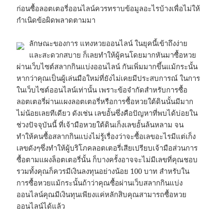
ก่อนซื้อลอตเตอรี่ออนไลน์ควรทราบข้อมูลอะไรบ้างเพื่อไม่ให้
กำเนิดข้อผิดพลาดตามมา
ลักษณะของการ แทงหวยออนไลน์ ในยุคนี้เข้าถึงง่าย
และสะดวกสบาย ก็เลยทำให้ผู้คนโดยมากหันมาซื้อหวย
ผ่านเว็บไซต์สลากกินแบ่งออนไลน์ กันเพิ่มมากขึ้นแม้กระนั้น
หากว่าคุณเป็นผู้เล่นมือใหม่ที่ยังไม่เคยมีประสบการณ์ ในการ
ในเว็บไซต์ออนไลน์เท่านั้น เพราะข้อจำกัดสำหรับการซื้อ
ลอตเตอรี่ผ่านแผงลอตเตอรี่หรือการซื้อหวยใต้ดินนั้นมีมาก
ไม่น้อยเลยทีเดียว ดังเช่น เลขอั้นซึ่งคือปัญหาที่พบได้บ่อยใน
ช่วงปัจจุบันนี้ ที่เจ้ามือหวยใต้ดินเก็งเลขอั้นล้นหลาม จน
ทำให้คนซื้อสลากกินแบ่งไม่รู้เรื่องว่าจะซื้อเลขอะไรมีแต่เก็ง
เลขดังๆซึ่งทำให้ผู้บริโภคลอตเตอรี่เสียเปรียบเจ้ามือส่วนการ
ซื้อตามแผงล็อตเตอรี่นั้น ก็บางครั้งอาจจะไม่มีเลขที่คุณชอบ
รวมทั้งคุณก็ควรมีเงินลงทุนอย่างน้อย 100 บาท สำหรับใน
การซื้อหวยแม้กระนั้นถ้าว่าคุณซื้อผ่านเว็บสลากกินแบ่ง
ออนไลน์คุณมีเงินทุนเพียงแค่หลักสิบคุณสามารถซื้อหวย
ออนไลน์ได้แล้ว