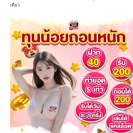
เดียว