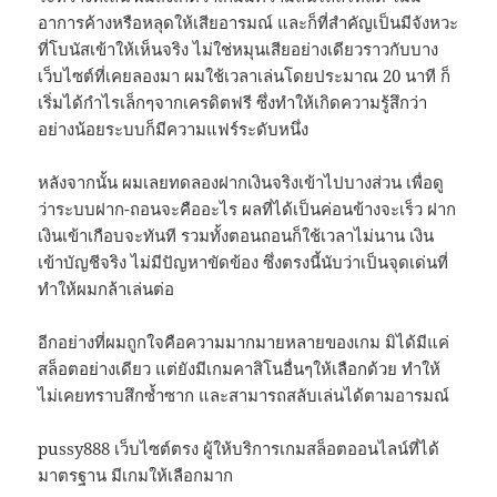
อาการค้างหรือหลุดให้เสียอารมณ์ และก็ที่สำคัญเป็นมีจังหวะ
ที่โบนัสเข้าให้เห็นจริง ไม่ใช่หมุนเสียอย่างเดียวราวกับบาง
เว็บไซต์ที่เคยลองมา ผมใช้เวลาเล่นโดยประมาณ 20 นาที ก็
เริ่มได้กำไรเล็กๆจากเครดิตฟรี ซึ่งทำให้เกิดความรู้สึกว่า
อย่างน้อยระบบก็มีความแฟร์ระดับหนึ่ง
หลังจากนั้น ผมเลยทดลองฝากเงินจริงเข้าไปบางส่วน เพื่อดู
ว่าระบบฝาก-ถอนจะคืออะไร ผลที่ได้เป็นค่อนข้างจะเร็ว ฝาก
เงินเข้าเกือบจะทันที รวมทั้งตอนถอนก็ใช้เวลาไม่นาน เงิน
เข้าบัญชีจริง ไม่มีปัญหาขัดข้อง ซึ่งตรงนี้นับว่าเป็นจุดเด่นที่
ทำให้ผมกล้าเล่นต่อ
อีกอย่างที่ผมถูกใจคือความมากมายหลายของเกม มิได้มีแค่
สล็อตอย่างเดียว แต่ยังมีเกมคาสิโนอื่นๆให้เลือกด้วย ทำให้
ไม่เคยทราบสึกซ้ำซาก และสามารถสลับเล่นได้ตามอารมณ์
pussy888 เว็บไซต์ตรง ผู้ให้บริการเกมสล็อตออนไลน์ที่ได้
มาตรฐาน มีเกมให้เลือกมาก