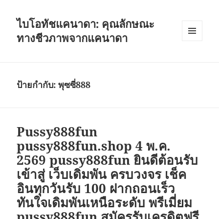
ไบโอทัชแคนาดา: คุณลักษณะ
ทางชีวภาพจากแคนาดา
เมนู
และวิด
เจ็ต
ป้ายกำกับ:
พุซซี่888
Pussy888fun
pussy888fun.shop 4 พ.ค.
2569 pussy888fun ยินดีต้อนรับ
เข้าสู่ เว็บเดิมพัน ครบวงจร เช็ค
อินทุกวันรับ 100 ฝากถอนเร็ว
ทันใจเดิมพันเหนือระดับ พรีเมี่ยม
pussy888fun สมัครรับเครดิตฟรี