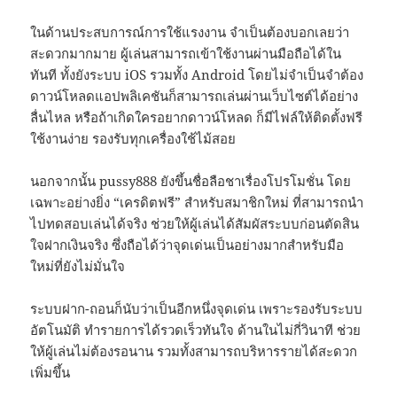
ในด้านประสบการณ์การใช้แรงงาน จำเป็นต้องบอกเลยว่า
สะดวกมากมาย ผู้เล่นสามารถเข้าใช้งานผ่านมือถือได้ใน
ทันที ทั้งยังระบบ iOS รวมทั้ง Android โดยไม่จำเป็นจำต้อง
ดาวน์โหลดแอปพลิเคชันก็สามารถเล่นผ่านเว็บไซต์ได้อย่าง
ลื่นไหล หรือถ้าเกิดใครอยากดาวน์โหลด ก็มีไฟล์ให้ติดตั้งฟรี
ใช้งานง่าย รองรับทุกเครื่องใช้ไม้สอย
นอกจากนั้น pussy888 ยังขึ้นชื่อลือชาเรื่องโปรโมชั่น โดย
เฉพาะอย่างยิ่ง “เครดิตฟรี” สำหรับสมาชิกใหม่ ที่สามารถนำ
ไปทดสอบเล่นได้จริง ช่วยให้ผู้เล่นได้สัมผัสระบบก่อนตัดสิน
ใจฝากเงินจริง ซึ่งถือได้ว่าจุดเด่นเป็นอย่างมากสำหรับมือ
ใหม่ที่ยังไม่มั่นใจ
ระบบฝาก-ถอนก็นับว่าเป็นอีกหนึ่งจุดเด่น เพราะรองรับระบบ
อัตโนมัติ ทำรายการได้รวดเร็วทันใจ ด้านในไม่กี่วินาที ช่วย
ให้ผู้เล่นไม่ต้องรอนาน รวมทั้งสามารถบริหารรายได้สะดวก
เพิ่มขึ้น