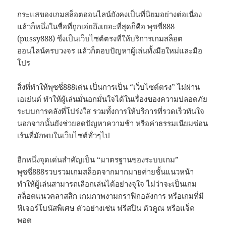
กระแสของเกมสล็อตออนไลน์ยังคงเป็นที่นิยมอย่างต่อเนื่อง
แล้วก็หนึ่งในชื่อที่ถูกเอ่ยถึงเยอะที่สุดก็คือ พุซซี่888
(pussy888) ซึ่งเป็นเว็บไซต์ตรงที่ให้บริการเกมสล็อต
ออนไลน์ครบวงจร แล้วก็ตอบปัญหาผู้เล่นทั้งมือใหม่และมือ
โปร
สิ่งที่ทำให้พุซซี่888เด่น เป็นการเป็น “เว็บไซต์ตรง” ไม่ผ่าน
เอเย่นต์ ทำให้ผู้เล่นมั่นอกมั่นใจได้ในเรื่องของความปลอดภัย
ระบบการคลังที่โปร่งใส รวมทั้งการให้บริการที่รวดเร็วทันใจ
นอกจากนั้นยังช่วยลดปัญหาความช้า หรือค่าธรรมเนียมซ่อน
เร้นที่มักพบในเว็บไซต์ทั่วๆไป
อีกหนึ่งจุดเด่นสำคัญเป็น “มาตรฐานของระบบเกม”
พุซซี่888รวบรวมเกมสล็อตจากมากมายค่ายชั้นแนวหน้า
ทำให้ผู้เล่นสามารถเลือกเล่นได้อย่างจุใจ ไม่ว่าจะเป็นเกม
สล็อตแนวคลาสสิก เกมภาพงามกราฟิกอลังการ หรือเกมที่มี
ฟีเจอร์โบนัสพิเศษ ตัวอย่างเช่น ฟรีสปิน ตัวคูณ หรือแจ็ค
พอต