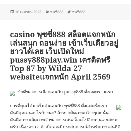
เขียน
หมวด
ป้าย
16 เมษายน 2026
พุซซี่888
พุซซี่888
เมื่อ
หมู่
กำกับ
casino พุซซี่888 สล็อตแจกหนัก
เล่นสนุก ถอนง่าย เข้าเว็บเดียวอยู่
ยาวได้เลย เว็บเปิดใหม่
pussy888play.win เครดิตฟรี
Top 87 by Wilda 27
websiteแจกหนัก April 2569
ข้อดีของการเลือกเล่นกับ pussy888 ตั้งแต่คราวแรก
การที่คุณได้มาเริ่มต้นเล่นกับ พุซซี่888 ตั้งแต่ครั้งแรก
มันมีจุดเด่นอะไรบ้างนะ? ถ้าหากคิดภาพกว้างๆเลยนั้น
มันคือการผลิตภาพจำของการเล่นสล็อตไปอีกนานเลยล่ะนะ
ครับ เนื่องจากว่าถ้าเกิดคุณมีประสบการณ์สำหรับการเล่นที่ดี