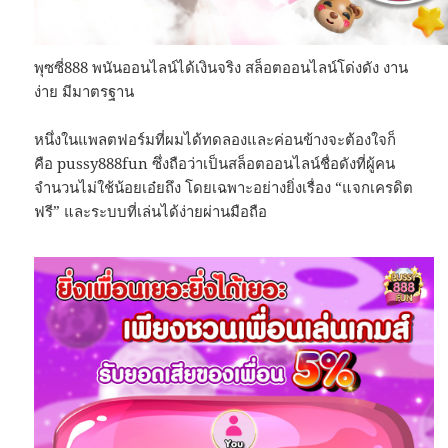
พุซซี่888 พนันออนไลน์ได้เงินจริง สล็อตออนไลน์โด่งดัง งาน
ง่าย มีมาตรฐาน
หนึ่งในแพลตฟอร์มที่ผมได้ทดลองและค่อนข้างจะต้องใจก็
คือ pussy888fun ซึ่งถือว่าเป็นสล็อตออนไลน์ชื่อดังที่ผู้คน
จำนวนไม่ใช้น้อยเอ๋ยถึง โดยเฉพาะอย่างยิ่งเรื่อง “แจกเครดิต
ฟรี” และระบบที่เล่นได้ง่ายผ่านมือถือ