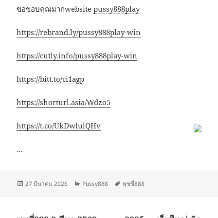
ขอขอบคุณมากwebsite
pussy888play
https://rebrand.ly/pussy888play-win
https://cutly.info/pussy888play-win
https://bitt.to/ci1agp
https://shorturl.asia/Wdzo5
https://t.co/UkDwlulQHv
…
เขียน
หมวด
ป้าย
27 มีนาคม 2026
Pussy888
พุซซี่888
เมื่อ
หมู่
กำกับ