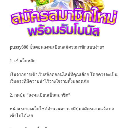
pussy888 ขั้นตอนลงทะเบียนสมัครสมาชิกแบบง่ายๆ
1. เข้าเว็บหลัก
เริ่มจากการเข้าเว็บสล็อตออนไลน์ที่คุณเลือก โดยควรจะเป็น
เว็บตรงที่มีความน่าไว้วางใจรวมทั้งปลอดภัย
2. กดปุ่ม “ลงทะเบียนเป็นสมาชิก”
หน้าแรกของเว็บไซต์จำนวนมากจะมีปุ่มสมัครแจ่มแจ้ง กด
เข้าไปได้เลย