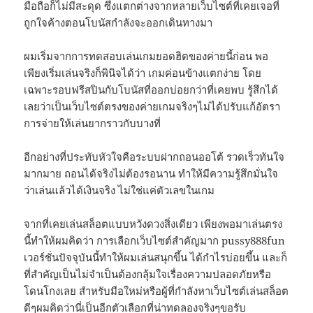
มือถือก็ไม่มีสะดุด ซึ่งแตกต่างจากหลายเว็บไซต์ที่เคยเจอที่
ถูกใจค้างตอนโบนัสกำลังจะออกเดินทางมา
ผมเริ่มจากการทดสอบเล่นเกมยอดฮิตของค่ายนี้ก่อน พอ
เพียงเริ่มเล่นจริงก็พินิจได้ว่า เกมค่อนข้างแตกง่าย โดย
เฉพาะรอบฟรีสปินกับโบนัสที่ออกบ่อยกว่าที่เคยพบ รู้สึกได้
เลยว่าเป็นเว็บไซต์ตรงของค่ายเกมจริงๆไม่ได้ปรับแก้อัตรา
การจ่ายให้เล่นยากราวกับบางที่
อีกอย่างที่ประทับหัวใจคือระบบฝากถอนออโต้ รวดเร็วทันใจ
มากมาย ถอนได้จริงไม่ต้องรอนาน ทำให้มีความรู้สึกมั่นใจ
ว่าเล่นแล้วได้เงินจริง ไม่ใช่แค่ตัวเลขในเกม
จากที่เคยเล่นสล็อตแบบหวังดวงสิ่งเดียว เพียงพอมาเล่นตรง
นี้ทำให้ผมคิดว่า การเลือกเว็บไซต์สำคัญมาก pussy888fun
เวอร์ชั่นปัจจุบันนี้ทำให้ผมเล่นสนุกขึ้น ได้กำไรบ่อยขึ้น และก็
ที่สำคัญเป็นไม่จำเป็นต้องกลุ้มใจเรื่องความปลอดภัยหรือ
โดนโกงเลย สำหรับมือใหม่หรือผู้ที่กำลังหาเว็บไซต์เล่นสล็อต
ดีๆผมคิดว่านี่เป็นอีกตัวเลือกที่น่าทดลองจริงๆขอรับ