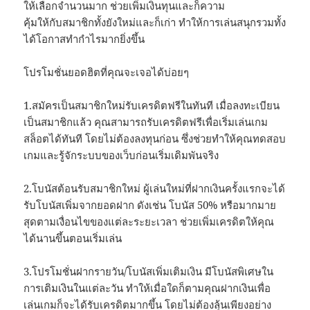
ให้เลือกจำนวนมาก ช่วยเพิ่มเงินทุนและก็ความ
คุ้มให้กับสมาชิกทั้งยังใหม่และก็เก่า ทำให้การเล่นสนุกรวมทั้ง
ได้โอกาสทำกำไรมากยิ่งขึ้น
โปรโมชั่นยอดฮิตที่คุณจะเจอได้บ่อยๆ
1.สมัครเป็นสมาชิกใหม่รับเครดิตฟรีในทันที เมื่อลงทะเบียน
เป็นสมาชิกแล้ว คุณสามารถรับเครดิตฟรีเพื่อเริ่มเล่นเกม
สล็อตได้ทันที โดยไม่ต้องลงทุนก่อน ซึ่งช่วยทำให้คุณทดสอบ
เกมและรู้จักระบบของเว็บก่อนเริ่มเดิมพันจริง
2.โบนัสต้อนรับสมาชิกใหม่ ผู้เล่นใหม่ที่ฝากเงินครั้งแรกจะได้
รับโบนัสเพิ่มจากยอดฝาก ดังเช่น โบนัส 50% หรือมากมาย
สุดตามเงื่อนไขของแต่ละระยะเวลา ช่วยเพิ่มเครดิตให้คุณ
ได้นานขึ้นตอนเริ่มเล่น
3.โปรโมชั่นฝากรายวัน/โบนัสเพิ่มเติมเงิน มีโบนัสพิเศษใน
การเติมเงินในแต่ละวัน ทำให้เมื่อใดก็ตามคุณฝากเงินเพื่อ
เล่นเกมก็จะได้รับเครดิตมากขึ้น โดยไม่ต้องลุ้นเพียงอย่าง