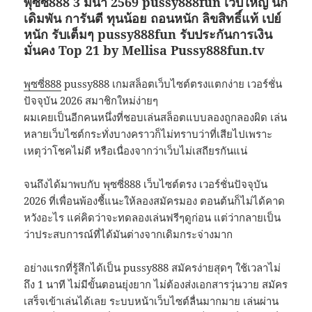
พุซซี่888 3 มีนา 2569 pussy888fun เว็บใหญ่ นัก
เดิมพัน การันตี ทุนน้อย ถอนหนัก ลิขสิทธิ์แท้ เปย์
หนัก รับเต็มๆ pussy888fun รับประกันการเงิน
มั่นคง Top 21 by Mellisa Pussy888fun.tv
พุซซี่888
pussy888 เกมสล็อตเว็บไซต์ตรงแตกง่าย เวอร์ชั่น
ปัจจุบัน 2026 สมาชิกใหม่ง่ายๆ
ผมเคยเป็นอีกคนหนึ่งที่ชอบเล่นสล็อตแบบลองถูกลองผิด เล่น
หลายเว็บไซต์กระทั่งบางคราวก็ไม่ทราบว่าที่เสียไปเพราะ
เหตุว่าโชคไม่ดี หรือเนื่องจากว่าเว็บไม่เสถียรกันแน่
จนถึงได้มาพบกับ พุซซี่888 เว็บไซต์ตรง เวอร์ชั่นปัจจุบัน
2026 ที่เพื่อนพ้องชี้แนะให้ลองสมัครมอง ตอนต้นก็ไม่ได้คาด
หวังอะไร แค่คิดว่าจะทดลองเล่นฟรีๆดูก่อน แต่ว่ากลายเป็น
ว่าประสบการณ์ที่ได้มันต่างจากเดิมกระจ่างมาก
อย่างแรกที่รู้สึกได้เป็น pussy888 สมัครง่ายสุดๆ ใช้เวลาไม่
ถึง 1 นาที ไม่มีขั้นตอนยุ่งยาก ไม่ต้องส่งเอกสารวุ่นวาย สมัคร
เสร็จเข้าเล่นได้เลย ระบบหน้าเว็บไซต์ลื่นมากมาย เล่นผ่าน