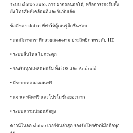
ระบบ slotxo auto, การ ฝากถอนออโต้, หรือการรองรับทั้ง
ยัง โทรศัพท์เคลื่อนที่และก็แท็บเล็ต
ข้อดีของ slotxo ที่ทำให้ผู้เล่นรู้สึกชื่นชอบ
• เกมมีภาพกราฟิกสวยสดงดงาม ประสิทธิภาพระดับ HD
• ระบบลื่นไหล ไม่กระตุก
• รองรับทุกแพลตฟอร์ม ทั้ง iOS และ Android
• มีระบบทดลองเล่นฟรี
• แจกเครดิตฟรี และโปรโมชั่นเยอะมาก
• ระบบความปลอดภัยสูง
ดาวน์โหลด slotxo เวอร์ชันล่าสุด รองรับโทรศัพท์มือถือทุก
รุ่น