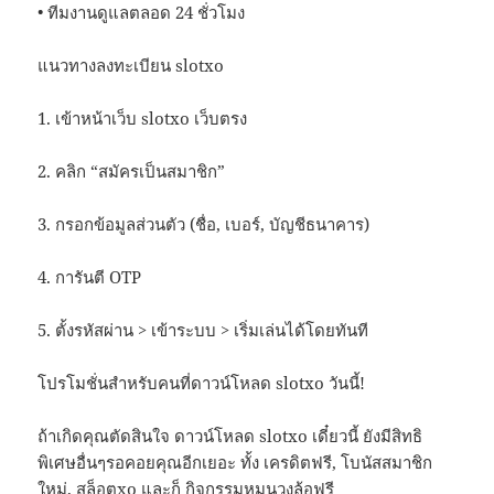
• ทีมงานดูแลตลอด 24 ชั่วโมง
แนวทางลงทะเบียน slotxo
1. เข้าหน้าเว็บ slotxo เว็บตรง
2. คลิก “สมัครเป็นสมาชิก”
3. กรอกข้อมูลส่วนตัว (ชื่อ, เบอร์, บัญชีธนาคาร)
4. การันตี OTP
5. ตั้งรหัสผ่าน > เข้าระบบ > เริ่มเล่นได้โดยทันที
โปรโมชั่นสำหรับคนที่ดาวน์โหลด slotxo วันนี้!
ถ้าเกิดคุณตัดสินใจ ดาวน์โหลด slotxo เดี๋ยวนี้ ยังมีสิทธิ
พิเศษอื่นๆรอคอยคุณอีกเยอะ ทั้ง เครดิตฟรี, โบนัสสมาชิก
ใหม่,
สล็อตxo
และก็ กิจกรรมหมุนวงล้อฟรี