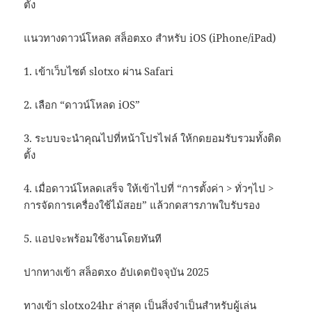
ตั้ง
แนวทางดาวน์โหลด สล็อตxo สำหรับ iOS (iPhone/iPad)
1. เข้าเว็บไซต์ slotxo ผ่าน Safari
2. เลือก “ดาวน์โหลด iOS”
3. ระบบจะนำคุณไปที่หน้าโปรไฟล์ ให้กดยอมรับรวมทั้งติด
ตั้ง
4. เมื่อดาวน์โหลดเสร็จ ให้เข้าไปที่ “การตั้งค่า > ทั่วๆไป >
การจัดการเครื่องใช้ไม้สอย” แล้วกดสารภาพใบรับรอง
5. แอปจะพร้อมใช้งานโดยทันที
ปากทางเข้า สล็อตxo อัปเดตปัจจุบัน 2025
ทางเข้า slotxo24hr ล่าสุด เป็นสิ่งจำเป็นสำหรับผู้เล่น