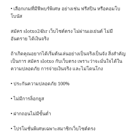
• เลือกเกมที่มีฟีพบร์พิเศษ อย่างเช่น ฟรีสปิน หรือคอมโบ
โบนัส
สมัคร slotxo24hr เว็บไซต์ตรง ไม่ผ่านเอเย่นต์ ไม่มี
อันตราย ได้เงินจริง
ถ้าเกิดคุณอยากได้เริ่มต้นเล่นอย่างเป็นจริงเป็นจัง สิ่งสำคัญ
เป็นการ สมัคร slotxo กับเว็บตรง เพราะว่าจะมั่นใจได้ใน
ความปลอดภัย การจ่ายเงินจริง และไม่โดนโกง
• ประกันความปลอดภัย 100%
• ไม่มีการล็อกยูส
• ฝากถอนไม่มีขั้นต่ำ
• โปรโมชั่นพิเศษเฉพาะสมาชิกเว็บไซต์ตรง