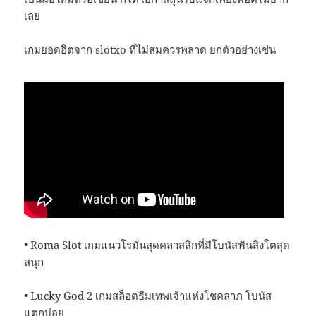
เลย
เกมยอดฮิตจาก slotxo ที่ไม่สมควรพลาด ยกตัวอย่างเช่น
• Roma Slot เกมแนวโรมันสุดคลาสสิกที่มีโบนัสฟันสิงโตสุด
สนุก
• Lucky God 2 เกมสล็อตธีมเทพเจ้าแห่งโชคลาภ โบนัส
แตกบ่อย