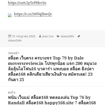
https://cutt.ly/5rP6hvSo
https://t.co/1t6VqIbwQr
เขียน
ผู้
หมวด
ป้าย
31 กรกฎาคม 2025
Jose Cox
slotxo24hr
เมื่อ
เขียน
หมู่
กำกับ
slotxo24hr
แนะแนว
ก่อนหน้า
เรื่อง
สล็อต เว็บตรง ครบวงจร Top 79 by Dale
เรื่อง
moversreview.in โปรทุกน้อย แจก 200 หมุนวง
ก่อน
ล้อลุ้นไอโฟน16 บาคาร่า แทงบอล สล็อต ยิงปลา
หน้า:
สล็อต168 คลิกเดียวเสียวเงินล้าน สมัครเลย! 23
กันยา 25
ต่อไป
พนัน เว็บแม่ สล็อต168 ทดลองเล่น Top 76 by
เรื่อง
Randall สล็อต168 happy168.site 7 สล็อต168
ต่อ