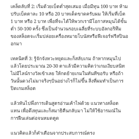
เคล็ดลับที่ 2: เริ่มด้วยเบ็ตต่ำสุดเสมอ เมื่อมีทุน 100 บาท ห้าม
ปรับเบ็ตตาละ 10 หรือ 20 บาทเด็ดขาดครับผม ให้เริ่มที่เบ็ต
1 บาท หรือ 2 บาท เพื่อที่จะได้ให้พวกเรามีโอกาสหมุนได้ขั้น
ต่ำ 50-100 ครั้ง ซึ่งเป็นจำนวนรอบเฉลี่ยที่ระบบอัลกอริทึม
ของสล็อตจะเริ่มปล่อยเครื่องหมายโบนัสหรือฟีเจอร์ฟรีสปินอ
อกมา
เทคนิคที่ 3: รู้จักจังหวะหยุดและก็สลับเกม ถ้าหากหมุนไป
แล้วโดยประมาณ 20-30 ตาแล้วมีความคิดว่าเกมเงียบสนิท
ไม่มีไลน์รางวัลเข้าเลย ให้กดย้ายเกมในทันทีขอรับ หรือถ้า
วันนั้นดวงไม่มาจริงๆปั่นอย่างไรก็ไม่ขึ้น สิ่งที่ผมทำเป็นการ
ปิดเกมสล็อต
แล้วหันไปพึ่งการเดินสูตรอ่านเค้าไพ่ด้วย แนวทางสล็อต
แทน เพื่อดึงทุนและก็สมาธิคืนกลับมา ไม่ให้ใช้อารมณ์ใน
การฝืนเล่นต่อจนหมดตูด
แนวคิดแล้วก็คำเตือนจากประสบการณ์ตรง