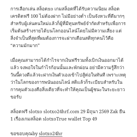
การเลือกเล่น สล็อตxo เกมสล็อตที่ได้รับความนิยม สล็อต
เครดิตฟรี 100 ไม่ต้องฝาก ไม่มีอย่างต่ำ เป็นจังหวะที่ดีมากๆ
สำหรับผู้เล่นคนใหม่แล้วก็ผู้ที่มีทุนทรัพย์จำกัดสำหรับเพื่อการ
เริ่มต้นสร้างรายได้บนโลกออนไลน์โดยไม่มีความเสี่ยง แต่
สิ่งจำเป็นที่สุดที่ผมต้องการจะฝากเตือนสติทุกคนไว้คือ
“ความมักมาก”
เมื่อคุณสามารถได้กำไรจากเงินฟรีรวมทั้งเบิกเงินออกมาได้
แล้ว จงพอใจในกำไรก้อนนั้นและพักผ่อน อย่ามีความรู้สึกว่า
วันนี้ดวงดีแล้วจะฝากเงินตัวเองเข้าไปสู้ต่อในทันที เพราะเหตุ
ว่าในโลกของการพนันออนไลน์ สติแล้วก็ระเบียบสำหรับใน
การคุมตัวเองคือสิ่งเดียวที่จะทำให้คุณเป็นผู้ชนะในระยะยาว
ขอรับ
สล็อตฟรี slotxo slotxo24hrf.com 29 มิถุนา 2569 Zak ยืน
1 เรื่องเกมสล็อต slotxoTrue wallet Top 49
ขอขอบคุณby
slotxo24hr