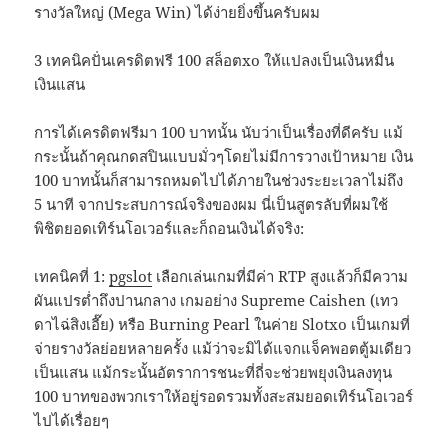
รางวัลใหญ่ (Mega Win) ได้ง่ายยิ่งขึ้นครับผม
3 เทคนิคปั่นเครดิตฟรี 100 สล็อตxo ให้แปลงเป็นเงินหมื่น
เงินแสน
การได้เครดิตฟรีมา 100 บาทนั้น นับว่าเป็นเรื่องที่ดีครับ แม้
กระนั้นถ้าคุณกดสปินแบบมั่วๆโดยไม่มีการวางเป้าหมาย เงิน
100 บาทนั้นก็สามารถหมดไปได้ภายในช่วงระยะเวลาไม่ถึง
5 นาที จากประสบการณ์จริงของผม นี่เป็นสูตรลับที่ผมใช้
พิชิตยอดเทิร์นโอเวอร์และก็ถอนเงินได้จริง:
เทคนิคที่ 1:
pgslot
เลือกเล่นเกมที่มีค่า RTP สูงแล้วก็มีความ
ผันแปรต่ำถึงปานกลาง เกมอย่าง Supreme Caishen (เทว
ดาไฉ่สิงเอี๊ย) หรือ Burning Pearl ในค่าย Slotxo เป็นเกมที่
จ่ายรางวัลย่อยหลายครั้ง แม้ว่าจะมิได้แจกแจ็คพอตตู้มเดียว
เป็นแสน แม้กระนั้นอัตราการชนะที่ถี่จะช่วยพยุงเงินลงทุน
100 บาทของพวกเราให้อยู่รอดรวมทั้งสะสมยอดเทิร์นโอเวอร์
ไปได้เรื่อยๆ