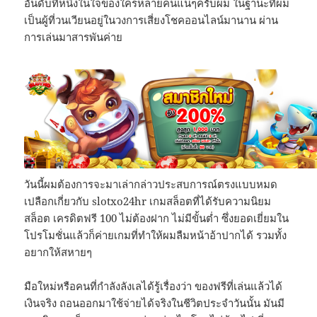
อันดับที่หนึ่งในใจของใครหลายคนแน่ๆครับผม ในฐานะที่ผม
เป็นผู้ที่วนเวียนอยู่ในวงการเสี่ยงโชคออนไลน์มานาน ผ่าน
การเล่นมาสารพันค่าย
วันนี้ผมต้องการจะมาเล่ากล่าวประสบการณ์ตรงแบบหมด
เปลือกเกี่ยวกับ slotxo24hr เกมสล็อตที่ได้รับความนิยม
สล็อต เครดิตฟรี 100 ไม่ต้องฝาก ไม่มีขั้นต่ำ ซึ่งยอดเยี่ยมใน
โปรโมชั่นแล้วก็ค่ายเกมที่ทำให้ผมลืมหน้าอ้าปากได้ รวมทั้ง
อยากให้สหายๆ
มือใหม่หรือคนที่กำลังลังเลได้รู้เรื่องว่า ของฟรีที่เล่นแล้วได้
เงินจริง ถอนออกมาใช้จ่ายได้จริงในชีวิตประจำวันนั้น มันมี