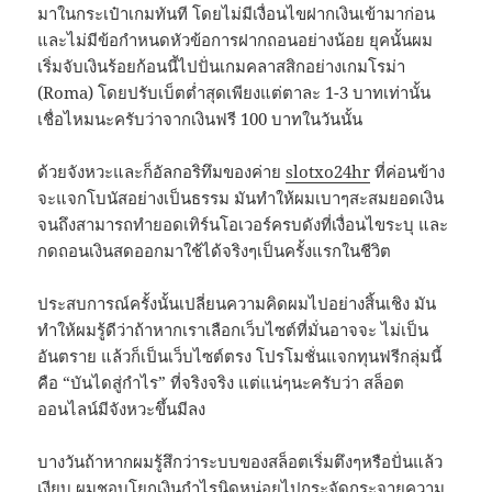
มาในกระเป๋าเกมทันที โดยไม่มีเงื่อนไขฝากเงินเข้ามาก่อน
และไม่มีข้อกำหนดหัวข้อการฝากถอนอย่างน้อย ยุคนั้นผม
เริ่มจับเงินร้อยก้อนนี้ไปปั่นเกมคลาสสิกอย่างเกมโรม่า
(Roma) โดยปรับเบ็ตต่ำสุดเพียงแต่ตาละ 1-3 บาทเท่านั้น
เชื่อไหมนะครับว่าจากเงินฟรี 100 บาทในวันนั้น
ด้วยจังหวะและก็อัลกอริทึมของค่าย
slotxo24hr
ที่ค่อนข้าง
จะแจกโบนัสอย่างเป็นธรรม มันทำให้ผมเบาๆสะสมยอดเงิน
จนถึงสามารถทำยอดเทิร์นโอเวอร์ครบดังที่เงื่อนไขระบุ และ
กดถอนเงินสดออกมาใช้ได้จริงๆเป็นครั้งแรกในชีวิต
ประสบการณ์ครั้งนั้นเปลี่ยนความคิดผมไปอย่างสิ้นเชิง มัน
ทำให้ผมรู้ดีว่าถ้าหากเราเลือกเว็บไซต์ที่มั่นอาจจะ ไม่เป็น
อันตราย แล้วก็เป็นเว็บไซต์ตรง โปรโมชั่นแจกทุนฟรีกลุ่มนี้
คือ “บันไดสู่กำไร” ที่จริงจริง แต่แน่ๆนะครับว่า สล็อต
ออนไลน์มีจังหวะขึ้นมีลง
บางวันถ้าหากผมรู้สึกว่าระบบของสล็อตเริ่มตึงๆหรือปั่นแล้ว
เงียบ ผมชอบโยกเงินกำไรนิดหน่อยไปกระจัดกระจายความ