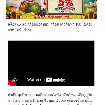
สล็อตxo เกมสล็อตยอดนิยม สล็อต เครดิตฟรี 100 ไม่ต้อง
ฝาก ไม่มีอย่างต่ำ
ถ้าเกิดพูดถึงค่ายเกมสล็อตออนไลน์ระดับตำนานที่อยู่คู่กับ
ชาวไทยมาอย่างช้านาน ชื่อของ slotxo จะต้องขึ้นมาเป็น