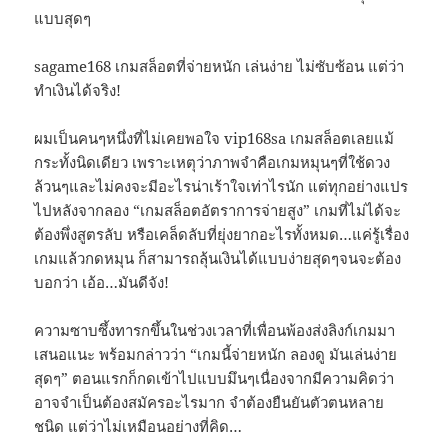
แบบสุดๆ
sagame168 เกมสล็อตที่จ่ายหนัก เล่นง่าย ไม่ซับซ้อน แต่ว่า
ทำเงินได้จริง!
ผมเป็นคนๆหนึ่งที่ไม่เคยพอใจ vip168sa เกมสล็อตเลยแม้
กระทั้งนิดเดียว เพราะเหตุว่าภาพจำคือเกมหมุนๆที่ใช้ดวง
ล้วนๆและไม่คงจะมีอะไรน่าเร้าใจเท่าไรนัก แต่ทุกอย่างแปร
ไปหลังจากลอง “เกมสล็อตอัตราการจ่ายสูง” เกมที่ไม่ได้จะ
ต้องพึ่งสูตรลับ หรือเคล็ดลับที่ยุ่งยากอะไรทั้งหมด…แค่รู้เรื่อง
เกมแล้วกดหมุน ก็สามารถลุ้นเงินได้แบบง่ายสุดๆจนจะต้อง
บอกว่า เอ้อ…มันดีจัง!
ความซาบซึ้งทารกขึ้นในช่วงเวลาที่เพื่อนพ้องส่งลิงก์เกมมา
เสนอแนะ พร้อมกล่าวว่า “เกมนี้จ่ายหนัก ลองดู มันเล่นง่าย
สุดๆ” ตอนแรกก็กดเข้าไปแบบมึนๆเนื่องจากมีความคิดว่า
อาจจำเป็นต้องสมัครอะไรมาก จำต้องยืนยันตัวตนหลาย
ชนิด แต่ว่าไม่เหมือนอย่างที่คิด…