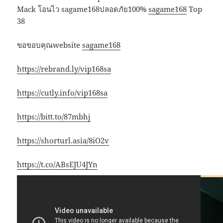
Mack โอนไว sagame168ปลอดภัย100%
sagame168
Top
38
ขอขอบคุณwebsite
sagame168
https://rebrand.ly/vip168sa
https://cutly.info/vip168sa
https://bitt.to/87mbhj
https://shorturl.asia/8iO2v
https://t.co/ABsEJU4JYn