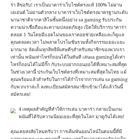
ร่า สิขอรับ! เราเป็นบาคาร่าเว็บไซต์ตรงแท้ 100% ไม่ผ่าน
เอเย่นต์ ไม่ผ่านตัวกลาง บาคาร่าเว็บไซต์ตรงมาตรฐานระดับ
นานาชาติจากคาสิโนชั้นหนึ่งอย่าง sa gaming รับประกัน
ความน่าเชื่อถือและความปลอดภัยสูง เปิดให้บริการบาคาร่า
ตลอด 1 วันโดยมีแอดไม่นของเราคอยช่วยเหลือและก็ดูแล
คุณตลอดเวลา ไม่พลาดโปรโมชั่นรวมทั้งกิจกรรมเยอะแยะ
มากมาย จัดเต็มทุกสิทธิพิเศษดีๆสำหรับสมาชิกของพวกเรา
เท่านั้น พนันเท่าไหร่ก็ถอนได้ในทันที เล่นsa gamingได้เท่า
ไหร่ก็ถอนได้ไม่มีกั๊ก กับระบบฝากถอนออโต้ที่เหมาะสมที่สุด
ในช่วงเวลานี้ ประกันเว็บไซต์ตรงที่เหมาะสมที่สุดในไทย แม้
คุณพร้อมแล้วสำหรับในการได้กำไรจากการเล่น sa gaming
กับพวกเราล่ะก็ ลงทะเบียนสมัครสมาชิกเข้ามาได้แล้ววันนี้
สมัครเลย!
4 เหตุผลสำคัญที่ทำให้การเล่น บาคาร่า กลายเป็นเกม
พนันที่ได้รับความนิยมเยอะที่สุดในโลก มาดูกันได้เลย!
คุณเคยสงสัยไหมครับว่า การเดิมพันออนไลน์ในตอนนี้ที่มี
มากมายเยอะแยะขนาดนี้ เพราะเหตุไรบาคาร่าถูกจัดว่าเป็น