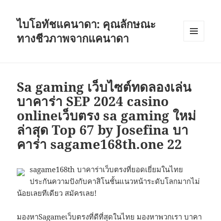
ไบโอทัชแคนาดา: คุณลักษณะ
ทางชีวภาพจากแคนาดา
เมนู
และวิด
เจ็ต
Sa gaming เว็บไซต์ทดลองเล่น
บาคาร่า SEP 2024 casino
onlineเว็บตรง sa gaming ใหม่
ล่าสุด Top 67 by Josefina บา
คาร่า sagame168th.one 22
sagame168th บาคาร่าเว็บตรงที่ยอดเยี่ยมในไทย
ประกันความปังกับคาสิโนชั้นแนวหน้าระดับโลกมากไม่
น้อยเลยทีเดียว สมัครเลย!
มองหาSagameเว็บตรงที่ดีที่สุดในไทย มองหาพวกเรา บาคา