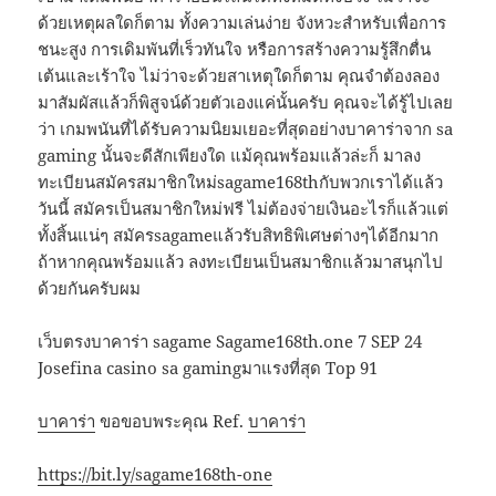
ด้วยเหตุผลใดก็ตาม ทั้งความเล่นง่าย จังหวะสำหรับเพื่อการ
ชนะสูง การเดิมพันที่เร็วทันใจ หรือการสร้างความรู้สึกตื่น
เต้นและเร้าใจ ไม่ว่าจะด้วยสาเหตุใดก็ตาม คุณจำต้องลอง
มาสัมผัสแล้วก็พิสูจน์ด้วยตัวเองแค่นั้นครับ คุณจะได้รู้ไปเลย
ว่า เกมพนันที่ได้รับความนิยมเยอะที่สุดอย่างบาคาร่าจาก sa
gaming นั้นจะดีสักเพียงใด แม้คุณพร้อมแล้วล่ะก็ มาลง
ทะเบียนสมัครสมาชิกใหม่sagame168thกับพวกเราได้แล้ว
วันนี้ สมัครเป็นสมาชิกใหม่ฟรี ไม่ต้องจ่ายเงินอะไรก็แล้วแต่
ทั้งสิ้นแน่ๆ สมัครsagameแล้วรับสิทธิพิเศษต่างๆได้อีกมาก
ถ้าหากคุณพร้อมแล้ว ลงทะเบียนเป็นสมาชิกแล้วมาสนุกไป
ด้วยกันครับผม
เว็บตรงบาคาร่า sagame Sagame168th.one 7 SEP 24
Josefina casino sa gamingมาแรงที่สุด Top 91
บาคาร่า
ขอขอบพระคุณ Ref.
บาคาร่า
https://bit.ly/sagame168th-one