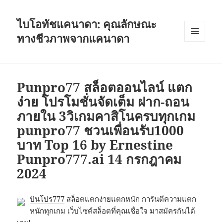
ไบโอทัชแคนาดา: คุณลักษณะ
ทางชีวภาพจากแคนาดา
เมนู
และวิด
เจ็ต
Punpro77 สล็อตออนไลน์ แตก
ง่าย โปรโมชั่นจัดเต็ม ฝาก-ถอน
ภายใน 3วิเกมคาสิโนครบทุกเกม
punpro77 ชวนเพื่อนรับ1000
บาท Top 16 by Ernestine
Punpro777.ai 14 กรกฎาคม
2024
ปันโปร777
สล็อตแตกง่ายแตกหนัก การันตีความแตก
หนักทุกเกม เว็บไซต์สล็อตที่คุณเชื่อใจ มาสมัครกันได้