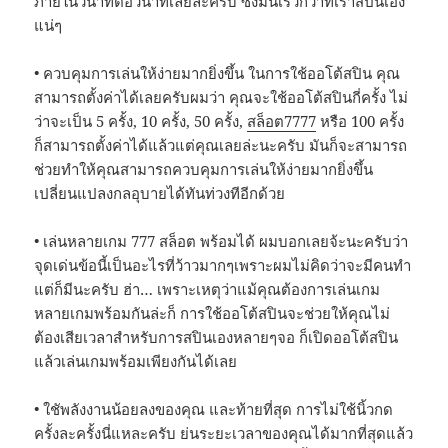
ภายในวินาทีต่อวินาทีเลยล่ะครับ ซึ่งมันเร็วกว่าที่เราสปินเอง
แน่ๆ
• ควบคุมการเล่นให้ง่ายมากยิ่งขึ้น ในการใช้ออโต้สปิน คุณ
สามารถตั้งค่าได้เลยครับผมว่า คุณจะใช้ออโต้สปินกี่ครั้ง ไม่
ว่าจะเป็น 5 ครั้ง, 10 ครั้ง, 50 ครั้ง,
สล็อต7777
หรือ 100 ครั้ง
ก็สามารถตั้งค่าได้แล้วแต่คุณเลยล่ะนะครับ มันก็จะสามารถ
ช่วยทำให้คุณสามารถควบคุมการเล่นให้ง่ายมากยิ่งขึ้น
เปลี่ยนแปลงกลอุบายได้ทันท่วงทีอีกด้วย
• เล่นหลายเกม 777 สล็อต พร้อมได้ ผมบอกเลยจ้ะนะครับว่า
จุดเด่นข้อนี้เป็นอะไรที่ว้าวมากๆเพราะผมไม่คิดว่าจะมีคนทำ
แต่ก็มีนะครับ ฮ่า… เพราะเหตุว่าแม้คุณต้องการเล่นเกม
หลายเกมพร้อมกันล่ะก็ การใช้ออโต้สปินจะช่วยให้คุณไม่
ต้องเสียเวลาสำหรับการสปินเองหลายๆจอ ก็เปิดออโต้สปิน
แล้วเล่นเกมพร้อมเพียงกันได้เลย
• ใชัพลังงานน้อยลงของคุณ และท้ายที่สุด การไม่ใช้นิ้วกด
ครั้งละครั้งนี่แหละครับ ย่นระยะเวลาของคุณได้มากที่สุดแล้ว