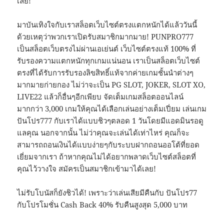
เลย!
มาบันเทิงใจกับเราสล็อตเว็บไซต์ตรงแตกหนักได้แล้ววันนี้
ด้วยเหตุว่าพวกเราเปิดรับสมาชิกมากมาย! PUNPRO777
เป็นสล็อตเว็บตรงไม่ผ่านเอเย่นต์ เว็บไซต์ตรงแท้ 100% ที่
รับรองความแตกหนักทุกเกมแน่นอน เราเป็นสล็อตเว็บไซต์
ตรงที่ได้รับการรับรองลิขสิทธิ์แท้จากค่ายเกมชั้นนำต่างๆ
มากมายก่ายกอง ไม่ว่าจะเป็น PG SLOT, JOKER, SLOT XO,
LIVE22 แล้วก็อื่นๆอีกเพียบ จัดเต็มเกมสล็อตออนไลน์
มากกว่า 3,000 เกมให้คุณได้เลือกเล่นอย่างเต็มเปี่ยม เล่นเกม
ปันโปร777 กับเราได้แบบชิวๆตลอด 1 วันโดยมีแอดมินรอดู
แลคุณ นอกจากนั้น ไม่ว่าคุณจะเล่นได้เท่าไหร่ คุณก็จะ
สามารถถอนเงินได้แบบง่ายๆกับระบบฝากถอนออโต้ที่ยอด
เยี่ยมจากเรา ถ้าหากคุณไม่ได้อยากพลาดเว็บไซต์สล็อตที่
คุณไว้วางใจ สมัครเป็นสมาชิกเข้ามาได้เลย!
ไม่รับโบนัสก็ยังชิวได้! เพราะว่าเล่นเสียมีคืนกับ ปันโปร77
กับโปรโมชั่น Cash Back 40% รับคืนสูงสุด 5,000 บาท