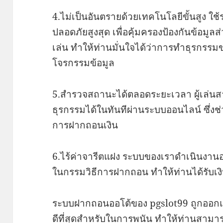
4.ไม่เป็นอันตรายด้วยเทคโนโลยีขั้นสูง ใช
ปลอดภัยสูงสุด เพื่อคุ้มครองป้องกันข้อมูลส
เล่น ทำให้ท่านมั่นใจได้ว่าการทำธุรกร
โจรกรรมข้อมูล
5.สำรวจสถานะได้ตลอดระยะเวลา ผู้เล่น
ธุรกรรมได้ในทันทีผ่านระบบออนไลน์ ซึ่งช
การฝากถอนเงิน
6.ไร้ค่าจารีตแฝง ระบบของเราดำเนินงานอ
ในกรรมวิธีการฝากถอน ทำให้ท่านได้รับเง
ระบบฝากถอนออโต้ของ pgslot99 ถูกออกแบ
ดีที่สุดสำหรับในการพนัน ทำให้ท่านสามา