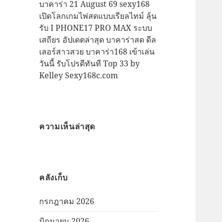
บาคาร่า 21 August 69 sexy168
เปิดโลกเกมไพ่สดแบบเรียลไทม์ ลุ้น
รับ I PHONE17 PRO MAX ระบบ
เสถียร อัปเดตล่าสุด บาคาร่าสด ดีล
เลอร์สาวสวย บาคาร่า168 เข้าเล่น
วันนี้ รับโปรดีทันที Top 33 by
Kelley Sexy168c.com
ความเห็นล่าสุด
คลังเก็บ
กรกฎาคม 2026
มิถุนายน 2026