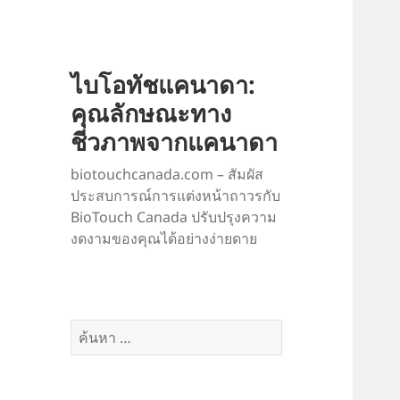
ไบโอทัชแคนาดา:
คุณลักษณะทาง
ชีวภาพจากแคนาดา
biotouchcanada.com – สัมผัส
ประสบการณ์การแต่งหน้าถาวรกับ
BioTouch Canada ปรับปรุงความ
งดงามของคุณได้อย่างง่ายดาย
ค้นหา
สำหรับ: