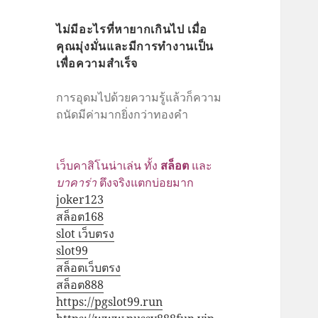
ไม่มีอะไรที่หายากเกินไป เมื่อ
คุณมุ่งมั่นและมีการทำงานเป็น
เพื่อความสำเร็จ
การอุดมไปด้วยความรู้แล้วก็ความ
ถนัดมีค่ามากยิ่งกว่าทองคำ
เว็บคาสิโนน่าเล่น ทั้ง
สล็อต
และ
บาคาร่า
ตึงจริงแตกบ่อยมาก
joker123
สล็อต168
slot เว็บตรง
slot99
สล็อตเว็บตรง
สล็อต888
https://pgslot99.run