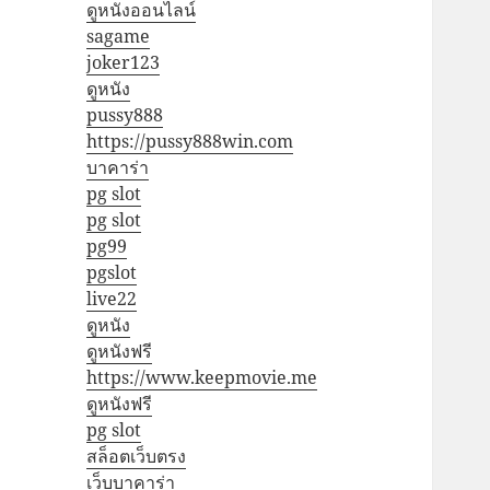
ดูหนังออนไลน์
sagame
joker123
ดูหนัง
pussy888
https://pussy888win.com
บาคาร่า
pg slot
pg slot
pg99
pgslot
live22
ดูหนัง
ดูหนังฟรี
https://www.keepmovie.me
ดูหนังฟรี
pg slot
สล็อตเว็บตรง
เว็บบาคาร่า