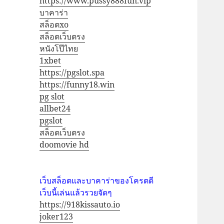
https://www.pussy888fun.vip
บาคาร่า
สล็อตxo
สล็อตเว็บตรง
หนังโป๊ไทย
1xbet
https://pgslot.spa
https://funny18.win
pg slot
allbet24
pgslot
สล็อตเว็บตรง
doomovie hd
เว็บสล็อตและบาคาร่าของโครตดี
เว็บนี้เล่นแล้วรวยจัดๆ
https://918kissauto.io
joker123