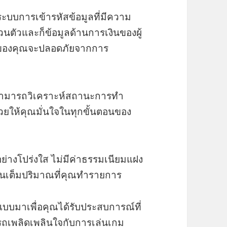
้ระบบการเข้ารหัสข้อมูลที่มีความ
่วนตัวและก็ข้อมูลด้านการเงินของผู้
รมของคุณจะปลอดภัยจากการ
สามารถวิเคราะห์สถานะการทำ
่วยให้คุณมั่นใจในทุกขั้นตอนของ
ย่างโปร่งใส ไม่มีค่าธรรมเนียมแฝง
ินเต็มปริมาณที่คุณทำรายการ
บมาเพื่อคุณได้รับประสบการณ์ที่
รถเพลิดเพลินใจกับการเล่นเกม