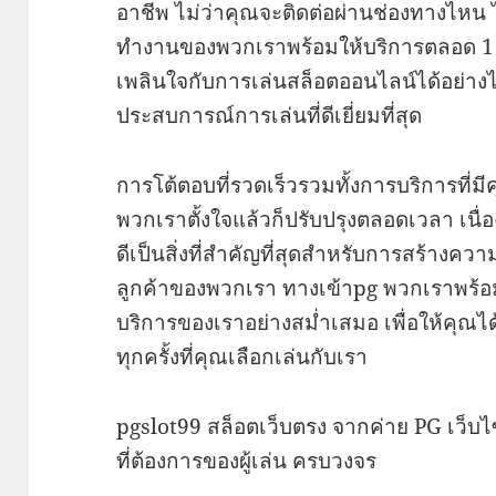
อาชีพ ไม่ว่าคุณจะติดต่อผ่านช่องทางไหน
ทำงานของพวกเราพร้อมให้บริการตลอด 1 วั
เพลินใจกับการเล่นสล็อตออนไลน์ได้อย่างไร
ประสบการณ์การเล่นที่ดีเยี่ยมที่สุด
การโต้ตอบที่รวดเร็วรวมทั้งการบริการที่มี
พวกเราตั้งใจแล้วก็ปรับปรุงตลอดเวลา เนื่
ดีเป็นสิ่งที่สำคัญที่สุดสำหรับการสร้างคว
ลูกค้าของพวกเรา ทางเข้าpg พวกเราพร้อม
บริการของเราอย่างสม่ำเสมอ เพื่อให้คุณได้
ทุกครั้งที่คุณเลือกเล่นกับเรา
pgslot99 สล็อตเว็บตรง จากค่าย PG เว็บไซ
ที่ต้องการของผู้เล่น ครบวงจร