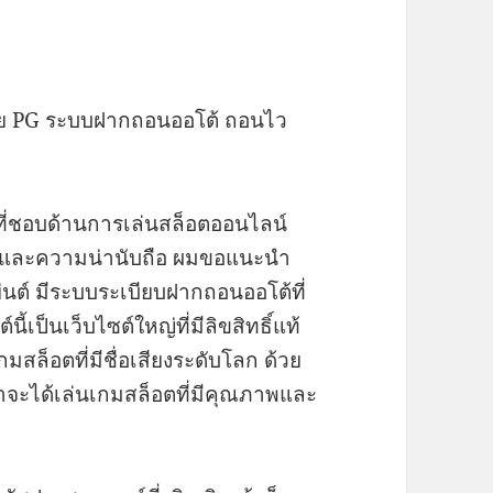
ค่าย PG ระบบฝากถอนออโต้ ถอนไว
ที่ชอบด้านการเล่นสล็อตออนไลน์
าพและความน่านับถือ ผมขอแนะนำ
ย่นต์ มีระบบระเบียบฝากถอนออโต้ที่
ี้เป็นเว็บไซต์ใหญ่ที่มีลิขสิทธิ์แท้
กมสล็อตที่มีชื่อเสียงระดับโลก ด้วย
่าจะได้เล่นเกมสล็อตที่มีคุณภาพและ