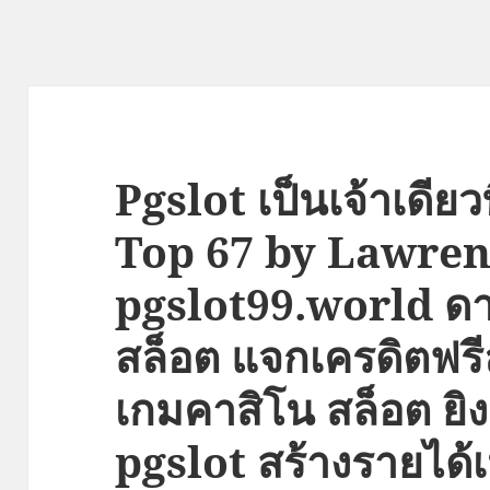
Pgslot เป็นเจ้าเดีย
Top 67 by Lawre
pgslot99.world ดาว
สล็อต แจกเครดิตฟรี
เกมคาสิโน สล็อต ยิ
pgslot สร้างรายได้