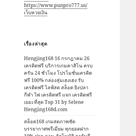
https://www.punpro777.us/
เว็บหวยเงิน
เรื่องล่าสุด
Hengjing168 16 กรกฎาคม 26
เครดิตฟรี บริการเกมคาสิโน ครบ
ครัน 24 ชั่วโมง โปรโมชั่นเครดิต
ฟรี 100% กล่องสุ่มเฮงเฮง รับ
เครดิตฟรี ไลฟ์สด สล็อต ยิงปลา
กีฬา ไพ่ เครดิตฟรี แจก เครดิตฟรี
เยอะที่สุด Top 31 by Selene
Hengjing168d.com
สล็อต168 เกมสดภาพชัด
บรรยากาศพรีเมียม ทุกยอดฝาก