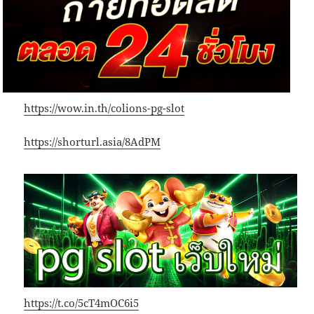
https://wow.in.th/colions-pg-slot
https://shorturl.asia/8AdPM
https://t.co/5cT4mOC6i5