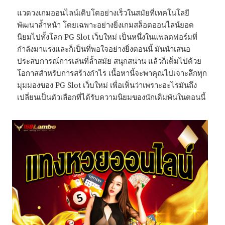
แวดวงเกมออนไลน์เติบโตอย่างเร็วในสมัยที่เทคโนโลยี
พัฒนาล้ำหน้า โดยเฉพาะอย่างยิ่งเกมสล็อตออนไลน์ยอด
นิยมไปทั้งโลก PG Slot เว็บใหม่ เป็นหนึ่งในแพลตฟอร์มที่
กำลังมาแรงและก็เป็นที่พอใจอย่างยิ่งตอนนี้ มันนำเสนอ
ประสบการณ์การเล่นที่ล้ำสมัย สนุกสนาน แล้วก็เต็มไปด้วย
โอกาสสำหรับการสร้างกำไร เนื้อหานี้จะพาคุณไปเจาะลึกทุก
มุมมองของ PG Slot เว็บใหม่ เพื่อเห็นว่าเพราะอะไรมันถึง
เปลี่ยนเป็นตัวเลือกที่ได้รับความนิยมของนักเดิมพันในตอนนี้