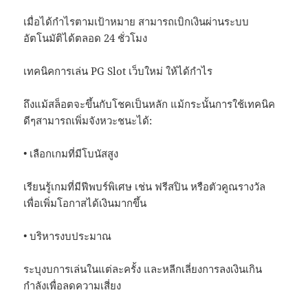
เมื่อได้กำไรตามเป้าหมาย สามารถเบิกเงินผ่านระบบ
อัตโนมัติได้ตลอด 24 ชั่วโมง
เทคนิคการเล่น PG Slot เว็บใหม่ ให้ได้กำไร
ถึงแม้สล็อตจะขึ้นกับโชคเป็นหลัก แม้กระนั้นการใช้เทคนิค
ดีๆสามารถเพิ่มจังหวะชนะได้:
• เลือกเกมที่มีโบนัสสูง
เรียนรู้เกมที่มีฟีพบร์พิเศษ เช่น ฟรีสปิน หรือตัวคูณรางวัล
เพื่อเพิ่มโอกาสได้เงินมากขึ้น
• บริหารงบประมาณ
ระบุงบการเล่นในแต่ละครั้ง และหลีกเลี่ยงการลงเงินเกิน
กำลังเพื่อลดความเสี่ยง