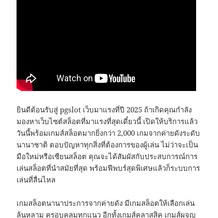
ยินดีต้อนรับสู่ pgslot เว็บมาแรงที่ปี 2025 ถ้าเกิดคุณกำลัง
มองหาเว็บไซต์สล็อตที่มาแรงที่สุดเดี๋ยวนี้ เปิดให้บริการแล้ว
วันนี้พร้อมเกมส์สล็อตมากยิ่งกว่า 2,000 เกมจากค่ายดังระดับ
นานาชาติ ตอบปัญหาทุกสิ่งที่ต้องการของผู้เล่น ไม่ว่าจะเป็น
มือใหม่หรือเซียนสล็อต คุณจะได้สัมผัสกับประสบการณ์การ
เล่นสล็อตที่นำสมัยที่สุด พร้อมฟีพบร์สุดพิเศษแล้วก็ระบบการ
เล่นที่ลื่นไหล
เกมสล็อตนานาประการจากค่ายดัง มีเกมสล็อตให้เลือกเล่น
ล้นหลาม ครอบคลุมทุกแนว อีกทั้งเกมส์คลาสสิค เกมส์ผจญ