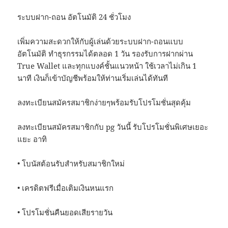
ระบบฝาก-ถอน อัตโนมัติ 24 ชั่วโมง
เพิ่มความสะดวกให้กับผู้เล่นด้วยระบบฝาก-ถอนแบบ
อัตโนมัติ ทำธุรกรรมได้ตลอด 1 วัน รองรับการฝากผ่าน
True Wallet และทุกแบงค์ชั้นแนวหน้า ใช้เวลาไม่เกิน 1
นาที เงินก็เข้าบัญชีพร้อมให้ท่านเริ่มเล่นได้ทันที
ลงทะเบียนสมัครสมาชิกง่ายๆพร้อมรับโปรโมชั่นสุดคุ้ม
ลงทะเบียนสมัครสมาชิกกับ pg วันนี้ รับโปรโมชั่นพิเศษเยอะ
แยะ อาทิ
• โบนัสต้อนรับสำหรับสมาชิกใหม่
• เครดิตฟรีเมื่อเติมเงินหนแรก
• โปรโมชั่นคืนยอดเสียรายวัน