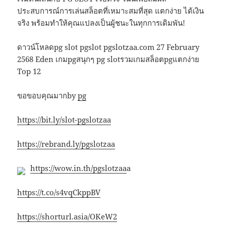
ประสบการณ์การเล่นสล็อตที่เหมาะสมที่สุด แตกง่าย ได้เงิน
จริง พร้อมทำให้คุณแปลงเป็นผู้ชนะในทุกการเดิมพัน!
ดาวน์โหลดpg slot pgslot pgslotzaa.com 27 February
2568 Eden เกมpgสนุกๆ pg slotรวมเกมสล็อตpgแตกง่าย
Top 12
ขอขอบคุณมากby
pg
https://bit.ly/slot-pgslotzaa
https://rebrand.ly/pgslotzaa
https://wow.in.th/pgslotzaa
a
https://t.co/s4vqCkppBV
https://shorturl.asia/OKeW2