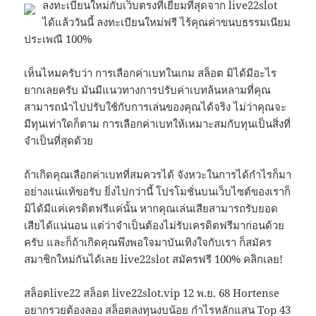
ลงทะเบียนใหม่กับเว็บตรงที่เยี่ยมที่สุดจาก live22slot
ได้แล้ววันนี้ ลงทะเบียนใหม่ฟรี ไร้คุณค่าขนบธรรมเนียม
ประเพณี 100%
เห็นไหมครับว่า การเลือกค่าเบทในเกม สล็อต มิได้มีอะไร
ยากเลยครับ มันมีแนวทางการปรับค่าเบทล้นหลามที่คุณ
สามารถนำไปปรับใช้กับการเล่นของคุณได้จริง ไม่ว่าคุณจะ
มีทุนเท่าใดก็ตาม การเลือกค่าเบทให้เหมาะสมกับทุนเป็นสิ่งที่
จำเป็นที่สุดด้วย
ถ้าเกิดคุณเลือกค่าเบทที่สมควรได้ จังหวะในการได้กำไรก็มา
อย่างแน่แท้ขอรับ ยิ่งไปกว่านี้ โปรโมชั่นบนเว็บไซต์ของเราก็
มิได้มีแค่เครดิตฟรีแค่นั้น หากคุณเล่นเสียสามารถรับยอด
เสียได้แน่นอน แต่ว่าจำเป็นต้องไม่รับเครดิตฟรีมาก่อนด้วย
ครับ และก็ถ้าเกิดคุณพึงพอใจมาบันเทิงใจกับเรา ก็สมัคร
สมาชิกใหม่กันได้เลย live22slot สมัครฟรี 100% คลิกเลย!
สล็อตlive22 สล็อต live22slot.vip 12 พ.ย. 68 Hortense
อยากรวยต้องลอง สล็อตลงทุนงบน้อย กำไรหลักแสน Top 43