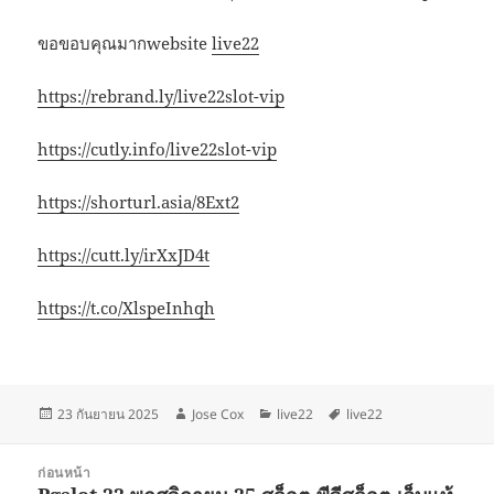
ขอขอบคุณมากwebsite
live22
https://rebrand.ly/live22slot-vip
https://cutly.info/live22slot-vip
https://shorturl.asia/8Ext2
https://cutt.ly/irXxJD4t
https://t.co/XlspeInhqh
เขียน
ผู้
หมวด
ป้าย
23 กันยายน 2025
Jose Cox
live22
live22
เมื่อ
เขียน
หมู่
กำกับ
แนะแนว
ก่อนหน้า
เรื่อง