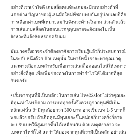
อย่างที่เราเข้าใจดี เกมสล็อตแต่ละเกมจะมีเบทอย่างต่ำที่
แตกต่าง ปัญหาของผู้เล่นมือใหม่ที่ชอบพบกันอยู่บ่อยเลยก็คือ
การเลือกค่าเบทที่เหมาะสมกับจังหวะด้านในเกม ส่วนตัวแล้ว
การเล่นเกมสล็อตในตอนแรกๆคุณอาจจะยังมองไม่เห็น
จังหวะที่แจ้งชัดหรอกครับผม
มันบางครั้งอาจจะจำต้องอาศัยการเรียนรู้แล้วก็ประสบการณ์
ในระดับหนึ่งด้วย ด้วยเหตุนั้น ในพาร์ทนี้ เราจะพาคุณมาดู
แนวทางเลือกเบทสำหรับเพื่อการเล่นสล็อตออนไลน์ให้เหมาะ
อย่างยิ่งที่สุด เพื่อเพิ่มช่องทางในการทำกำไรให้ได้มากที่สุด
กันขอรับ
• เริ่มจากทุนที่มีเป็นหลัก: ในการเล่น live22slot ไม่ว่าคุณจะ
มีทุนเท่าไหร่ก็ตาม การเบททุกครั้งจึงควรดูจากทุนที่มีเป็น
หลักแค่นั้น ถ้ามีทุนน้อยกว่า 300 บาท อาจเริ่มเบท 1-5 บาทก็
พอแล้วขอรับ ถ้าเกิดคุณมีทุนเยอะขึ้นหน่อยก็บางครั้งก็อาจ
จะปรับเบทให้สูงมากขึ้นได้เหมือนกัน ด้วยเหตุดังกล่าว จะ
เบทเท่าไหร่ก็ได้ แต่ว่าให้มองจากทุนที่เรามีเป็นหลัก อย่าเล่น