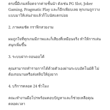
ตรงนี้มีเกมสล็อตจากค่ายชั้นนำ ดังเช่น PG Slot, Joker
Gaming, Pragmatic Play และก็อีกเพียบเลย ทุกเกมถูกวาง
แบบมาให้เล่นง่ายแล้วก็โบนัสแตกบ่อย
2. ภาพคมชัด กราฟิกสวยงาม
ผมถูกใจที่ทุกเกมมีภาพและก็เสียงที่เหมือนจริง ทำให้การเล่น
สนุกเพิ่มขึ้น
3. ระบบฝาก-ถอนออโต้
คุณสามารถทำรายการได้ด้วยตัวเองผ่านระบบอัตโนมัติ ไม่
ต้องรอนานหรือส่งสลิปให้ยุ่งยาก
4. บริการตลอด 24 ชั่วโมง
คณะทำงานมือโปรพร้อมตอบปัญหาและก็ช่วยเหลือคุณ
ตลอดเวลา