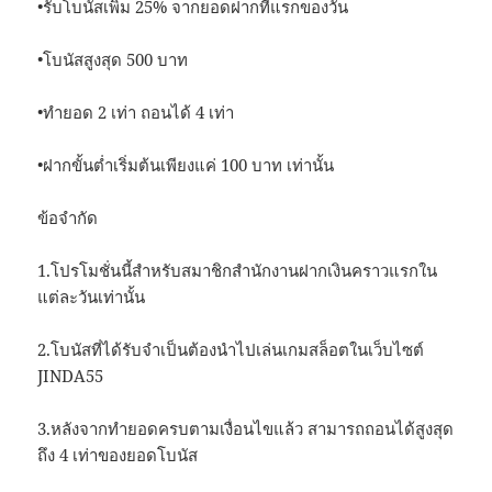
•รับโบนัสเพิ่ม 25% จากยอดฝากทีแรกของวัน
•โบนัสสูงสุด 500 บาท
•ทำยอด 2 เท่า ถอนได้ 4 เท่า
•ฝากขั้นต่ำเริ่มต้นเพียงแค่ 100 บาท เท่านั้น
ข้อจำกัด
1.โปรโมชั่นนี้สำหรับสมาชิกสำนักงานฝากเงินคราวแรกใน
แต่ละวันเท่านั้น
2.โบนัสที่ได้รับจำเป็นต้องนำไปเล่นเกมสล็อตในเว็บไซต์
JINDA55
3.หลังจากทำยอดครบตามเงื่อนไขแล้ว สามารถถอนได้สูงสุด
ถึง 4 เท่าของยอดโบนัส