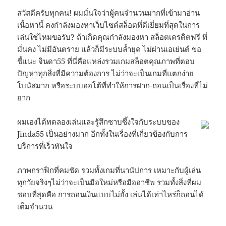
สวัสดีครับทุกคน! ผมมั่นใจว่าผู้คนจำนวนมากที่เข้ามาอ่าน
เนื้อหานี้ คงกำลังมองหาเว็บไซต์สล็อตที่ดีเยี่ยมที่สุดในการ
เล่นใช่ไหมขอรับ? ถ้าเกิดคุณกำลังมองหา สล็อตเครดิตฟรี ที่
มั่นคง ไม่มีอันตราย แล้วก็มีระบบล้ำยุค ไม่ผ่านเอเย่นต์ ขอ
ชี้แนะ จินดา55 ที่นี่คือแหล่งรวมเกมสล็อตคุณภาพที่ตอบ
ปัญหาทุกสิ่งที่มีความต้องการ ไม่ว่าจะเป็นเกมที่แตกง่าย
โบนัสมาก หรือระบบออโต้ที่ทำให้การฝาก-ถอนเป็นเรื่องที่ไม่
ยาก
ผมเองได้ทดลองเล่นและรู้สึกซาบซึ้งใจกับระบบของ
Jinda55 เป็นอย่างมาก อีกทั้งในเรื่องที่เกี่ยวข้องกับการ
บริการที่เร็วทันใจ
ภาพกราฟิกที่คมชัด รวมทั้งเกมที่นานัปการ เหมาะกับผู้เล่น
ทุกวัยจริงๆไม่ว่าจะเป็นมือใหม่หรือมืออาชีพ รวมทั้งสิ่งที่ผม
ชอบที่สุดคือ การถอนเงินแบบไม่ยั้ง เล่นได้เท่าไหร่ก็ถอนได้
เต็มจำนวน