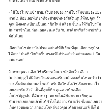
สำหรับเพื่อการเอาชนะได้มากขึ้น
• ใช้โปรโมชั่นเข้าช่วย: เว็บตรงของเรามีโปรโมชั่นเยอะแยะ
มากไม่น้อยเลยทีเดียวที่จะช่วยซัพพอร์ตเงินทุนให้กับคุณ ถ้า
คุณเพิ่งลงทะเบียนเป็นสมาชิกใหม่ สล็อต ชี้แนะให้รับโปรโม
ชั่นสมาชิกใหม่ก่อนเลยค่ะนะครับ รับเครดิตฟรีแล้วมาฝ่ากัน
ต่อได้เลย
เลือกเว็บไซต์ตรงไม่ผ่านเอเย่นต์ที่ดีเยี่ยมที่สุด เลือก pgslot
ได้เลย! บันเทิงใจกับเว็บตรงแท้ได้วันแล้ววันเล่าตลอด 1 วัน
สมัครเลย!
ถ้าหากคุณจะเลือกใช้บริการเว็บตรงดีๆสักเว็บ เลือก
fullslotpg ไม่มีผิดหวังแน่นอนครับผม! มองเห็นไหมครับว่า
การเริ่มต้นเล่นเกมสล็อตสำหรับมือใหม่ไม่ใช่เรื่องยากอะไร
เลยล่ะครับ สิ่งจำเป็นที่สุดก็คือ คุณควรต้องเลือก
เว็บไซต์pgslotที่มีมาตรฐานและไม่มีอันตราย เพื่อคุณ
สามารถเล่นเกมแล้วก็ได้กำไรได้อย่างสบายใจ ซึ่งบอกเลยว่า
เว็บตรงของพวกเราตอบโจทย์ของคุณได้อย่างแน่แท้ ยิ่งไป