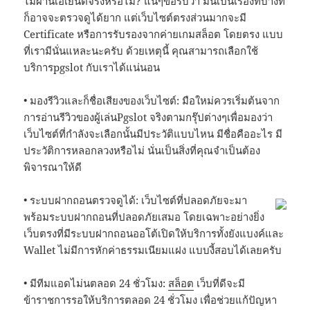
ไม่ผ่านเอเย่นต์จริงหรือไม่? แน่ๆขอรับว่า มันเป็นเรื่องที่บางที
ก็อาจจะตรวจดูได้ยาก แต่เว็บไซต์ตรงส่วนมากจะมี
Certificate หรือการรับรองจากค่ายเกมสล็อต โดยตรง แบบ
ที่เรามีนั่นแหละนะครับ ด้วยเหตุนี้ คุณสามารถเลือกใช้
บริการpgslot กับเราได้แน่นอน
• มองรีวิวและก็ชื่อเสียงของเว็บไซต์: มือใหม่ควรเริ่มต้นจาก
การอ่านรีวิวของผู้เล่นPgslot จริงตามกรุ๊ปต่างๆเพื่อมองว่า
เว็บไซต์ที่กำลังจะเลือกนั้นมีประวัติแบบไหน มีชื่อคืออะไร มี
ประวัติการหลอกลวงหรือไม่ นั่นเป็นสิ่งที่คุณจำเป็นต้อง
พิจารณาให้ดี
• ระบบฝากถอนตรวจดูได้: เว็บไซต์ที่ปลอดภัยจะมา
พร้อมระบบฝากถอนที่ปลอดภัยเสมอ โดยเฉพาะอย่างยิ่ง
เว็บตรงที่มีระบบฝากถอนออโต้เปิดให้บริการทั้งยังแบงค์และ
Wallet ไม่มีการหักค่าธรรมเนียมแฝง แบบงี้สอบได้เลยครับ
• มีทีมแอดไม่นตลอด 24 ชั่วโมง:
สล็อต
เว็บที่ดีจะมี
ข้าราชการรอให้บริการตลอด 24 ชั่วโมง เพื่อช่วยแก้ปัญหา