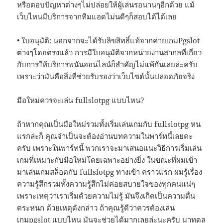
หรือตอบปัญหาต่างๆไม่ปล่อยให้ผู้เล่นรอนานๆอีกด้วย แม้
เว็บไหนมีบริการจากทีมแอดไม่นดีๆก็สอบได้ได้เลย
• ใบอนุมัติ: นอกจากจะได้รับลิขสิทธิ์แท้จากค่ายเกมPgslot
ต่างๆโดยตรงแล้ว การมีใบอนุมัติจากหน่วยงานสากลที่เกี่ยว
กับการให้บริการพนันออนไลน์ก็สำคัญไม่แพ้กันเลยล่ะครับ
เพราะว่ามันคือสิ่งที่ช่วยรับรองว่าเว็บไซต์นั้นปลอดภัยจริง
มือใหม่ควรจะเล่น fullslotpg แบบไหน?
ถ้าหากคุณเป็นมือใหม่รวมทั้งเริ่มเล่นเกมกับ fullslotpg หน
แรกล่ะก็ คุณจำเป็นจะต้องอ่านบทความในพาร์ทนี้เลยคะ
ครับ เพราะในพาร์ทนี้ พวกเราจะมาเสนอแนะวิธีการเริ่มเล่น
เกมที่เหมาะกับมือใหม่โดยเฉพาะอย่างยิ่ง ในขณะที่ผมเข้า
มาเล่นเกมสล็อตกับ fullslotpg ทางเข้า คราวแรก ผมรู้เรื่อง
ความรู้สึกรวมทั้งความรู้สึกไม่ค่อยสบายใจของทุกคนแน่ๆ
เพราะเหตุว่าเราเริ่มด้วยความไม่รู้ มันจึงเกิดเป็นความตื่น
ตระหนก ด้วยเหตุดังกล่าว ถ้าคุณรู้ดีว่าควรต้องเล่น
เกมpgslot แบบไหน มันจะช่วยได้มากเลยล่ะนะครับ มาทดล