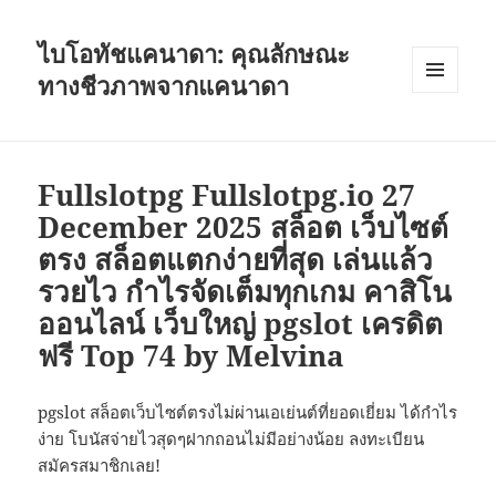
ไบโอทัชแคนาดา: คุณลักษณะ
ทางชีวภาพจากแคนาดา
เมนู
และวิด
เจ็ต
Fullslotpg Fullslotpg.io 27
December 2025 สล็อต เว็บไซต์
ตรง สล็อตแตกง่ายที่สุด เล่นแล้ว
รวยไว กำไรจัดเต็มทุกเกม คาสิโน
ออนไลน์ เว็บใหญ่ pgslot เครดิต
ฟรี Top 74 by Melvina
pgslot สล็อตเว็บไซต์ตรงไม่ผ่านเอเย่นต์ที่ยอดเยี่ยม ได้กำไร
ง่าย โบนัสจ่ายไวสุดๆฝากถอนไม่มีอย่างน้อย ลงทะเบียน
สมัครสมาชิกเลย!