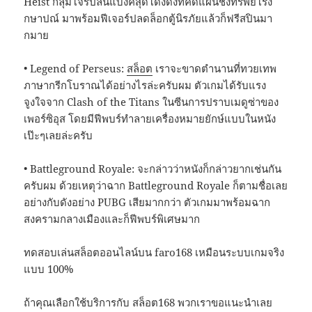
Heist กลุ่มโจรปล้นแบงค์สุดโด่งดังที่คิดแผนชิงทรัพย์โรง
กษาปณ์ มาพร้อมฟีเจอร์ปลดล็อกตู้นิรภัยแล้วก็ฟรีสปินมา
กมาย
• Legend of Perseus:
สล็อต
เราจะขาดตำนานที่ทวยเทพ
ภาษากรีกโบราณได้อย่างไรล่ะครับผม ตัวเกมได้รับแรง
จูงใจจาก Clash of the Titans ในซีนการปราบเมดูซ่าของ
เพอร์ซิอุส โดยมีฟีพบร์ทำลายเครื่องหมายยักษ์แบบในหนัง
เป๊ะๆเลยล่ะครับ
• Battleground Royale: จะกล่าวว่าหนังก็กล่าวยากเช่นกัน
ครับผม ด้วยเหตุว่าฉาก Battleground Royale ก็ตามชื่อเลย
อย่างกับดังอย่าง PUBG เสียมากกว่า ตัวเกมมาพร้อมฉาก
สงครามกลางเมืองและก็ฟีพบร์พิเศษมาก
ทดสอบเล่นสล็อตออนไลน์บน faro168 เหมือนระบบเกมจริง
แบบ 100%
ถ้าคุณเลือกใช้บริการกับ สล็อต168 พวกเราขอแนะนำเลย