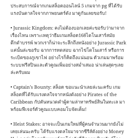
ประสบการณ์จากเกมสล็อตออนไลน์ 5 เกมจาก pg ที่ได้รับ
แรงบันดาลใจจากภาพยนตร์ดัง มาดูกันเลยขอรับ!
• Jurassic Kingdom: คงไม่ต้องบอกเลยค่ะขอรับว่ามาจาก
เรื่องไหน เพราะเหตุว่าธีมเกมสล็อต168ไดโนเสาร์สมัย
ดึกดำบรรพ์ พวกเราก็น่าจะระลึกถึงหนังอย่าง Jurassic Park
แค่นั้นล่ะขอรับ ฉากการทดสอบ ฉากไข่โดโนเสาร์ หรือการ
ระเบิดของภูเขาไฟ อย่างไรก็คิดถึงแน่นอน ตัวเกมมาพร้อม
ระบบฟรีสปินและตัวคูณเพิ่มอย่างสม่ำเสมอ น่าเล่นสุดๆเลย
ล่ะครับผม
• Captain’s Bounty: สล็อต ขอแนะนำเลยล่ะนะครับ เกม
สล็อตที่ได้รับแรงดลใจจากหนังดังอย่าง Pirates of the
Caribbean กัปตันหนวดดำผู้ตามล่าหาทรัพย์สินในทะเล มา
พร้อมฟีเจอร์ตัวคูณแบบคอมโบจัดเต็ม!
• Heist Stakes: อาจจะเป็นเกมใหม่ที่ผู้คนจำนวนมากยังไม่
เคยเล่นนะครับ ได้รับแรงดลใจมาจากซีรีส์ดังอย่าง Money