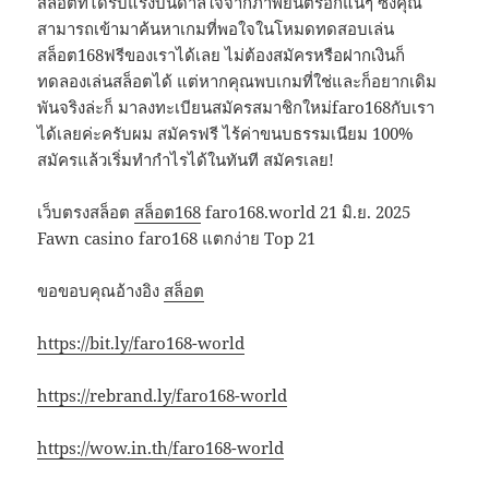
สล็อตที่ได้รับแรงบันดาลใจจากภาพยนตร์อีกแน่ๆ ซึ่งคุณ
สามารถเข้ามาค้นหาเกมที่พอใจในโหมดทดสอบเล่น
สล็อต168ฟรีของเราได้เลย ไม่ต้องสมัครหรือฝากเงินก็
ทดลองเล่นสล็อตได้ แต่หากคุณพบเกมที่ใช่และก็อยากเดิม
พันจริงล่ะก็ มาลงทะเบียนสมัครสมาชิกใหม่faro168กับเรา
ได้เลยค่ะครับผม สมัครฟรี ไร้ค่าขนบธรรมเนียม 100%
สมัครแล้วเริ่มทำกำไรได้ในทันที สมัครเลย!
เว็บตรงสล็อต
สล็อต168
faro168.world 21 มิ.ย. 2025
Fawn casino faro168 แตกง่าย Top 21
ขอขอบคุณอ้างอิง
สล็อต
https://bit.ly/faro168-world
https://rebrand.ly/faro168-world
https://wow.in.th/faro168-world